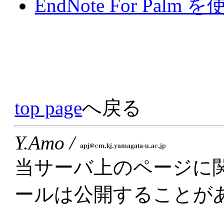
EndNote For Palm 
top page
へ戻る
Y.Amo /
当サーバ上のページに
ールは公開することが