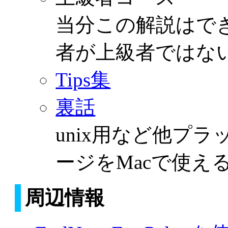
当分この解説はで
者が上級者ではないか
Tips集
裏話
unix用など他プ
ージをMacで使え
周辺情報