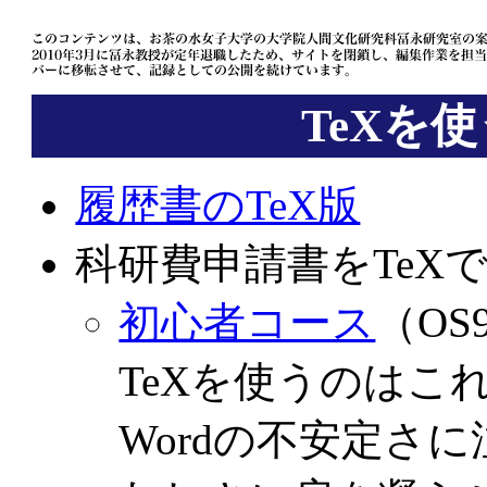
TeXを
履歴書のTeX版
科研費申請書をTeXで
初心者コース
（OS
TeXを使うのはこ
Wordの不安定さ