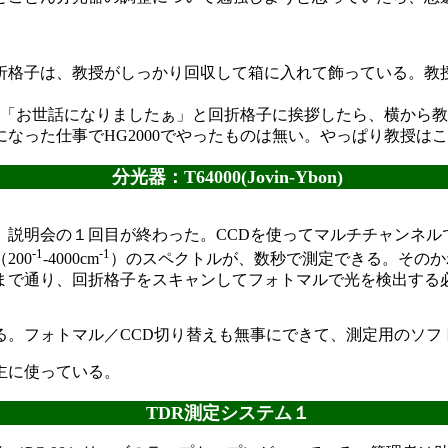
格子は、教授がしっかり回収して箱に入れて飾っている。教
で、「お世話になりましたぁ」と回折格子に挨拶したら、横から
なった仕事でHG2000でやったものは無い。やっぱり教授は
分光器：T64000(Jovin-Ybon)
説明会の１回目が終わった。CCDを使ってマルチチャンネル
-1
-1
200
-4000cm
）のスペクトルが、数秒で測定できる。そのか
まで通り、回折格子をスキャンしてフォトマルで光を検出する
フォトマル／CCD切り替えも無事にできて、測定用のソフトもd
主に使っている。
TDR測定システム１