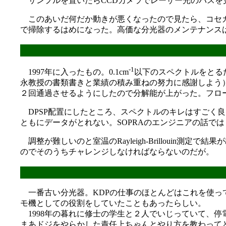
サンプルを置いたらCCDカメラでレーザー光のパスを見
このあいだ何だか動きが悪くなったので見たら、コセカ
で掃除するはめになった。高価な分光器のメンテナンス
-1
1997年に入ったもの。0.1cm
以下のスペクトルをとるた
永教授の書類書きと業績の積み重ねの努力に感謝しよう）。
２回通過させるようにしたので分解能が上がった。フローセル
DPSP配置にしたところ、スペクトルのキレはすごく
ともにデータがとれない。SOPRAのエンジニアの話では１
調整が難しいのと室温のRayleigh-Brilloui
のでそのうちチャレンジしなければならないのだが。
一番古い分光器。KDPの仕事のほとんどはこれを使っ
モ機としての役割をしていたこともあったらしい。
1998年の暮れに修士の学生と２人でいじっていて、
まあドジをやらかした責任上ちゃんとやり方を教わって