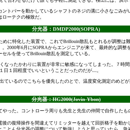
て合わせるだけで誰でも手軽に測定できる。検出には、浜ホトの
ントバーを動かしているシャフトのネジの溝に小さなごみが
はローテクの極致だ。
分光器：DMDP2000(SOPRA)
めに特化した装置で、これでBrillouin散乱もとれるが調整
2000年6月にSOPRAからエンジニアが来て、最終的な調整
を使ってBrillouin散乱を測定している。
良くなったかわりに装置が非常に敏感になってしまった。７時
日１回程度でいいということだったのだが....。
n測定で結果が出ているのでこちらを優先したのとで、温度変化測定の
分光器：HG2000(Jovin-Ybon)
てやった。コントローラ周りも先生と先生の仲間で自作したも
停電後の復帰操作を間違えてリミッターを越えて回折格子を動か
とことん分光器の調整について勉強しようと思っていたら、急