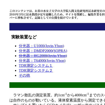
実験装置など
分光器：U1000(Jovin-Ybon)
分光器：DMDP2000(SOPRA)
分光器：HG2000(Jovin-Ybon)
分光器：T64000(Jovin-Ybon)
TDR測定システム１
TDR測定システム２
その他
-1
-1
ラマン散乱の測定装置。約1cm
から4000cm
までのス
は自作のものが動いている。液体窒素温度から測定でき