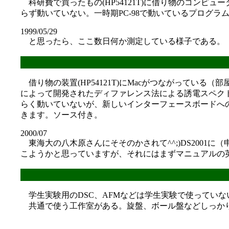
科研費で買ったもの(HP54121T)に借り物のコンピ
らず動いていない。一時期PC-98で動いているプログラ
1999/05/29
と思ったら、ここ数日何か測定している様子である。
借り物の装置(HP54121T)にMacがつながってい
によって開発されたディファレンス法による誘電スペクトル
らく動いていないが、新しいインターフェースボードへ
きます。ソース付き。
2000/07
東海大の八木原さんにそそのかされて^^;)DS200
こようかと思っていますが、それにはまずマニュアルの英訳を
学生実験用のDSC、AFMなどは学生実験で使っていな
共通で使う工作室がある。旋盤、ボール盤などしっかり