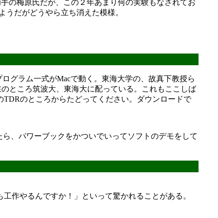
者は助手の梅原氏だが、この２年あまり何の実験もなされてお
いたようだがどうやら立ち消えた模様。
理プログラム一式がMacで動く。東海大学の、故真下教授ら
現在のところ筑波大、東海大に配っている。これもここしば
TDRのところからたどってください。ダウンロードで
れたら、パワーブックをかついでいってソフトのデモをして
も工作やるんですか！」といって驚かれることがある。