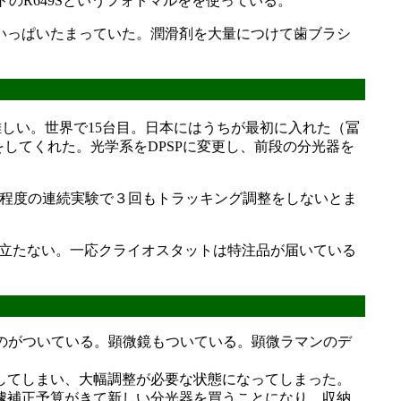
R649Sというフォトマルをを使っている。
いっぱいたまっていた。潤滑剤を大量につけて歯ブラシ
は難しい。世界で15台目。日本にはうちが最初に入れた（冨
をしてくれた。光学系をDPSPに変更し、前段の分光器を
間程度の連続実験で３回もトラッキング調整をしないとま
めどが立たない。一応クライオスタットは特注品が届いている
のがついている。顕微鏡もついている。顕微ラマンのデ
してしまい、大幅調整が必要な状態になってしまった。
遽補正予算がきて新しい分光器を買うことになり、収納