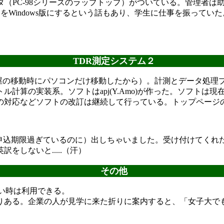
ュータ（PC-98シリーズのラップトップ）がついている。管理
ムをWindows版にするという話もあり、学生に仕事を振って
TDR測定システム２
る（部屋の移動時にパソコンだけ移動したから）。計測とデータ処
計算の実装系。ソフトはapj(Y.Amo)が作った。ソフトは
の対応などソフトの改訂は継続して行っている。トップページの
1に（申込期限過ぎているのに）出しちゃいました。受け付けてく
しないと.....（汗）
その他
い時は利用できる。
ある。企業の人が見学に来た折りに案内すると、「女子大で