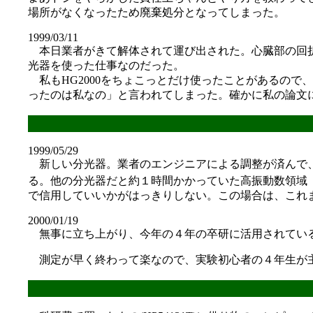
場所がなくなったため廃棄処分となってしまった。
1999/03/11
本日業者がきて解体されて運び出された。心臓部の回折
光器を使った仕事なのだった。
私もHG2000をちょこっとだけ使ったことがあるの
ったのは私なの」と言われてしまった。確かに私の論文に
1999/05/29
新しい分光器。業者のエンジニアによる調整が済んで、
る。他の分光器だと約１時間かかっていた高振動数領域（
で信用していいかがはっきりしない。この場合は、これ
2000/01/19
無事に立ち上がり、今年の４年の卒研に活用されている。
測定が早く終わって楽なので、実験初心者の４年生が