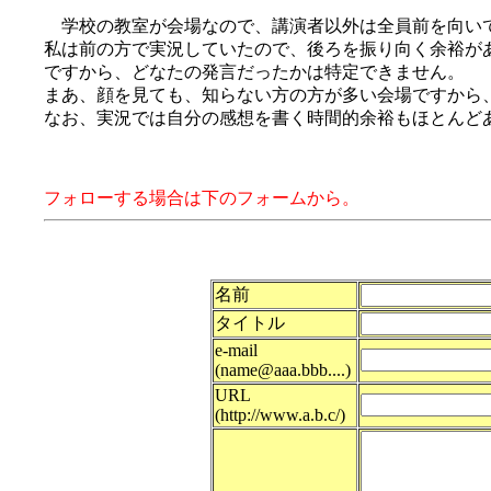
学校の教室が会場なので、講演者以外は全員前を向い
私は前の方で実況していたので、後ろを振り向く余裕が
ですから、どなたの発言だったかは特定できません。
まあ、顔を見ても、知らない方の方が多い会場ですから
なお、実況では自分の感想を書く時間的余裕もほとんど
フォローする場合は下のフォームから。
名前
タイトル
e-mail
(name@aaa.bbb....)
URL
(http://www.a.b.c/)