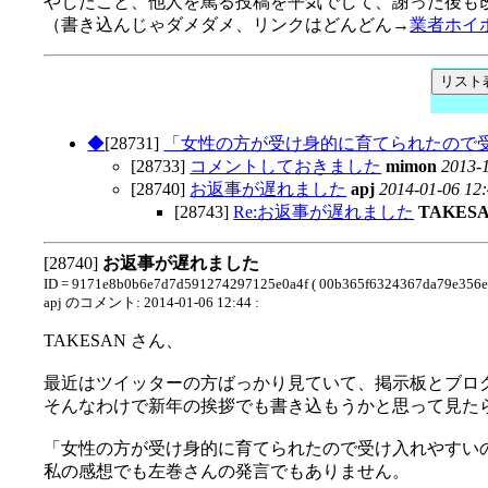
やしたこと、他人を罵る投稿を平気でして、謝った後も
（書き込んじゃダメダメ、リンクはどんどん→
業者ホイ
◆
[28731]
「女性の方が受け身的に育てられたので
[28733]
コメントしておきました
mimon
2013-
[28740]
お返事が遅れました
apj
2014-01-06 12
[28743]
Re:お返事が遅れました
TAKES
[28740]
お返事が遅れました
ID = 9171e8b0b6e7d7d591274297125e0a4f ( 00b365f6324367da79e356e
apj のコメント: 2014-01-06 12:44 :
TAKESAN さん、
最近はツイッターの方ばっかり見ていて、掲示板とブロ
そんなわけで新年の挨拶でも書き込もうかと思って見た
「女性の方が受け身的に育てられたので受け入れやすい
私の感想でも左巻さんの発言でもありません。