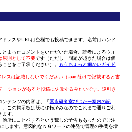
ドレスやURLは空欄でも投稿できます。名前はハンド
まとまったコメントをいただいた場合、読者によるウォ
は原則として不要
です（ただし，問題が起きた場合は個
ることをご了承ください）。
もうちょっと細かいガイド
ドレスは記載しないでください（spam除けで記載すると書
テーションがあると投稿に失敗するみたいです。逆引き
全コンテンツの内容は、「
冨永研究室びじたー案内の記
）。この掲示板は既に移転済みなのでこれまで通りご利
きます。
、他所にコピペするという荒しの予告もあったのでご注
止にします。意図的なＮＧワードの連発で管理の手間を増