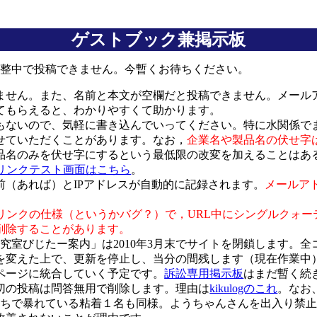
ゲストブック兼掲示板
現在調整中で投稿できません。今暫くお待ちください。
せん。また、名前と本文が空欄だと投稿できません。メールア
てもらえると、わかりやすくて助かります。
ないので、気軽に書き込んでいってください。特に水関係で
せていただくことがあります。なお，
企業名や製品名の伏せ字
品名のみを伏せ字にするという最低限の改変を加えることはあ
動リンクテスト画面はこちら
。
（あれば）とIPアドレスが自動的に記録されます。
メールア
リンクの仕様（というかバグ？）で，URL中にシングルクォー
削除することがあります。
冨永研究室びじたー案内」は2010年3月末でサイトを閉鎖します。
を変えた上で、更新を停止し、当分の間残します（現在作業中
ページに統合していく予定です。
訴訟専用掲示板
はまだ暫く続
一切の投稿は問答無用で削除します。理由は
kikulogのこれ
。なお
ちこちで暴れている粘着１名も同様。ようちゃんさんを出入り禁