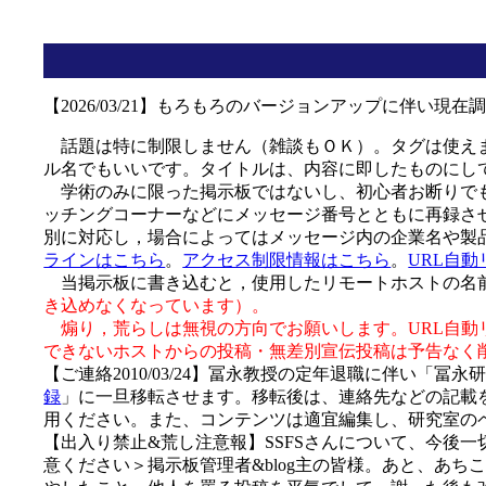
【2026/03/21】もろもろのバージョンアップに伴い
話題は特に制限しません（雑談もＯＫ）。タグは使えま
ル名でもいいです。タイトルは、内容に即したものにし
学術のみに限った掲示板ではないし、初心者お断りでも
ッチングコーナーなどにメッセージ番号とともに再録さ
別に対応し，場合によってはメッセージ内の企業名や製
ラインはこちら
。
アクセス制限情報はこちら
。
URL自
当掲示板に書き込むと，使用したリモートホストの名前
き込めなくなっています）。
煽り，荒らしは無視の方向でお願いします。URL自動
できないホストからの投稿・無差別宣伝投稿は予告なく
【ご連絡2010/03/24】冨永教授の定年退職に伴い「
録
」に一旦移転させます。移転後は、連絡先などの記載
用ください。また、コンテンツは適宜編集し、研究室の
【出入り禁止&荒し注意報】SSFSさんについて、今後
意ください＞掲示板管理者&blog主の皆様。あと、あ