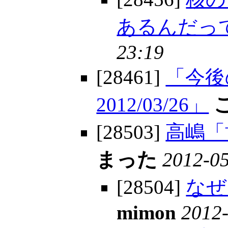
あるんだってw
23:19
[28461]
「今
2012/03/26」
[28503]
高嶋「
まった
2012-05
[28504]
なぜ
mimon
2012-