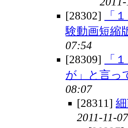
2011-
[28302]
「１
験動画短縮
07:54
[28309]
「１
が」と言っ
08:07
[28311]
細
2011-11-07