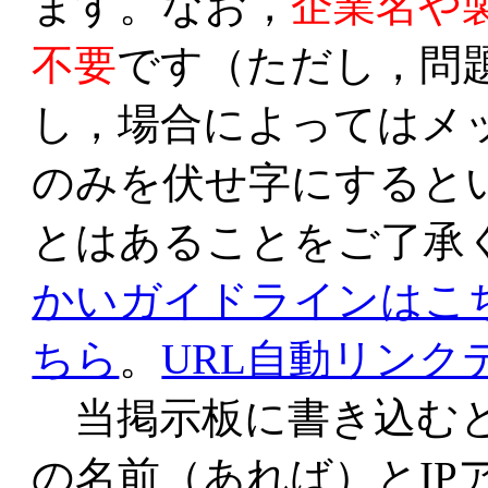
ます。なお，
企業名や
不要
です（ただし，問
し，場合によってはメ
のみを伏せ字にすると
とはあることをご了承
かいガイドラインはこ
ちら
。
URL自動リンク
当掲示板に書き込むと
の名前（あれば）とIP