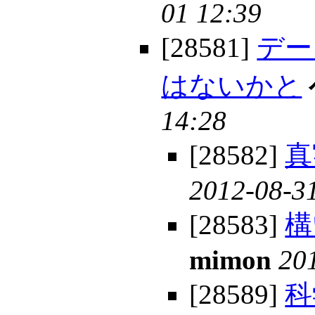
01 12:39
[28581]
デー
はないかと
14:28
[28582]
真
2012-08-3
[28583]
構
mimon
20
[28589]
科