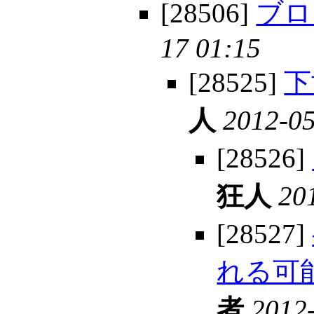
[28506]
ブロ
17 01:15
[28525]
下
人
2012-05
[28526]
狂人
20
[28527]
れる可
者
2012