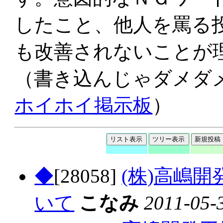
したこと、他人を罵る
も改善されないことが
（書き込んじゃダメダ
ホイホイ掲示板
）
◆
[28058]
(株)高嶋
いて
こなみ
2011-05-