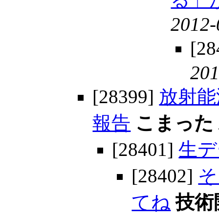
2012-
[28
201
[28399]
放射能
報告
こまった
[28401]
生デ
[28402]
そ
てね
技術