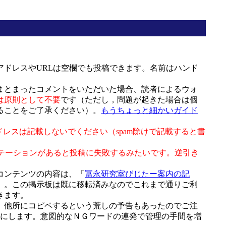
ドレスやURLは空欄でも投稿できます。名前はハンド
まとまったコメントをいただいた場合、読者によるウォ
は原則として不要
です（ただし，問題が起きた場合は個
ることをご了承ください）。
もうちょっと細かいガイド
ドレスは記載しないでください（spam除けで記載すると書
テーションがあると投稿に失敗するみたいです。逆引き
全コンテンツの内容は、「
冨永研究室びじたー案内の記
）。この掲示板は既に移転済みなのでこれまで通りご利
きます。
、他所にコピペするという荒しの予告もあったのでご注
止にします。意図的なＮＧワードの連発で管理の手間を増