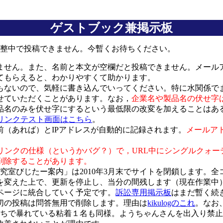
ゲストブック兼掲示板
現在調整中で投稿できません。今暫くお待ちください。
せん。また、名前と本文が空欄だと投稿できません。メールア
てもらえると、わかりやすくて助かります。
ないので、気軽に書き込んでいってください。特に水関係で
せていただくことがあります。なお，
企業名や製品名の伏せ字
品名のみを伏せ字にするという最低限の改変を加えることはあ
動リンクテスト画面はこちら
。
（あれば）とIPアドレスが自動的に記録されます。
メールア
リンクの仕様（というかバグ？）で，URL中にシングルクォー
削除することがあります。
冨永研究室びじたー案内」は2010年3月末でサイトを閉鎖します。
を変えた上で、更新を停止し、当分の間残します（現在作業中
ページに統合していく予定です。
訴訟専用掲示板
はまだ暫く続
一切の投稿は問答無用で削除します。理由は
kikulogのこれ
。なお
ちこちで暴れている粘着１名も同様。ようちゃんさんを出入り禁