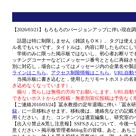
【2026/03/21】もろもろのバージョンアップに伴い
話題は特に制限しません（雑談もＯＫ）。タグは使えま
ル名でもいいです。タイトルは、内容に即したものにし
学術のみに限った掲示板ではないし、初心者お断りでも
ッチングコーナーなどにメッセージ番号とともに再録さ
別に対応し，場合によってはメッセージ内の企業名や製
ラインはこちら
。
アクセス制限情報はこちら
。
URL自
当掲示板に書き込むと，使用したリモートホストの名前
き込めなくなっています）。
煽り，荒らしは無視の方向でお願いします。URL自動
できないホストからの投稿・無差別宣伝投稿は予告なく
【ご連絡2010/03/24】冨永教授の定年退職に伴い「
録
」に一旦移転させます。移転後は、連絡先などの記載
用ください。また、コンテンツは適宜編集し、研究室の
【出入り禁止&荒し注意報】SSFSさんについて、今後
意ください＞掲示板管理者&blog主の皆様。あと、あ