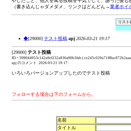
やしたこと、他人を罵る投稿を平気でして、謝った後も
（書き込んじゃダメダメ、リンクはどんどん→
業者ホイ
◆
[29000]
テスト投稿
apj
2026-03-21 19:17
[29000]
テスト投稿
ID = 599944953c142a9ef232a836a90b3fab ( ce245c029a71ff8ac872b2aaa
apj のコメント: 2026-03-21 19:17 :
いろいろバージョンアップしたのでテスト投稿
フォローする場合は下のフォームから。
名前
タイトル