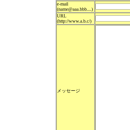
e-mail
(name@aaa.bbb....)
URL
(http://www.a.b.c/)
メッセージ