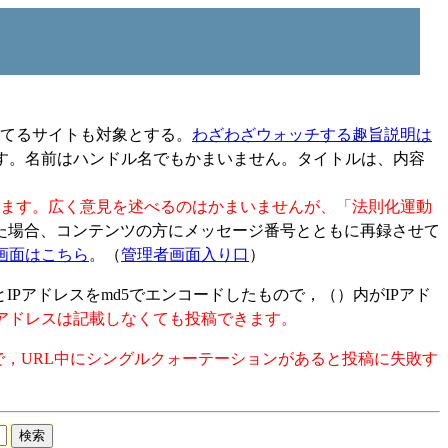
してるサイトも対象とする。
わざわざウォッチする趣旨説明は
す。名前はハンドル名でもかまいません。タイトルは、内容
します。広く意見を述べるのはかまいませんが、「法則化運動
た場合、コンテンツの方にメッセージ番号とともに再録させて
画面はこちら
。（
管理者画面入り口
）
Pアドレスをmd5でエンコードしたもので，（）内がIPアド
ルアドレスは記載しなくても投稿できます。
で，URL中にシングルクォーテーションがあると投稿に失敗す