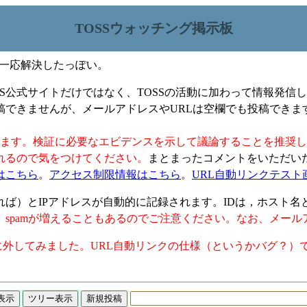
TOSSウォッチング掲示板
題は一応解決したっぽい。
SS公式サイトだけではなく、TOSSの活動に加わって情報発信
稿できませんが、メールアドレスやURLは空欄でも投稿できま
。
します。検証に必要なエビデンスを示して議論することを推奨
れるので気をつけてください。
まとまったコメントをいただい
はこちら
。
アクセス制限情報はこちら
。
URL自動リンクテスト
）とIPアドレスが自動的に記録されます。IDは，ホスト名とI
spamが増えることもあるのでご注意ください。なお、メー
しに外してみました。URL自動リンクの仕様（というかバグ？）