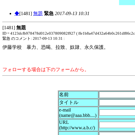
◆
[1481]
無題
緊急
2017-09-13 10:31
[1481]
無題
ID = 4123dcfb978478d012e037809082f927 ( ffe1b8a47d432a64b0c261df86c2c
緊急 のコメント: 2017-09-13 10:31 :
伊藤学校 暴力、恐喝、拉致、奴隷、永久保護。
フォローする場合は下のフォームから。
名前
タイトル
e-mail
(name@aaa.bbb....)
URL
(http://www.a.b.c/)