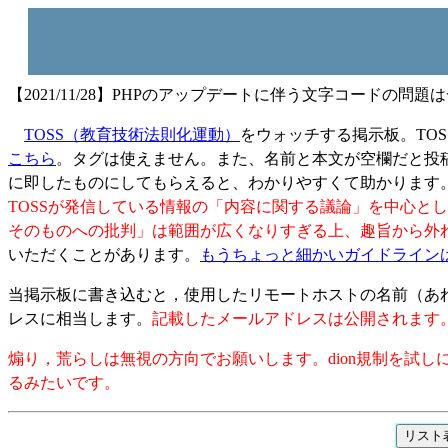
【2021/11/28】PHPのアップデートに伴う文字コードの問
TOSS（教育技術法則化運動）
をウォッチする掲示板。TO
こちら
。タグは使えません。また、名前と本文が空欄だと投
に即したものにしてもらえると、わかりやすくて助かります
TOSSが発信している情報の「内容に関する議論」を中心と
そのものへの批判」は範囲が広くなりすぎる上、趣旨から外
いただくことがあります。
もうちょっと細かいガイドライン
当掲示板に書き込むと，使用したリモートホストの名前（あれば
レスに相当します。
記載したメールアドレスは公開されます。
煽り，荒らしは無視の方向でお願いします。dion規制を試
るみたいです。