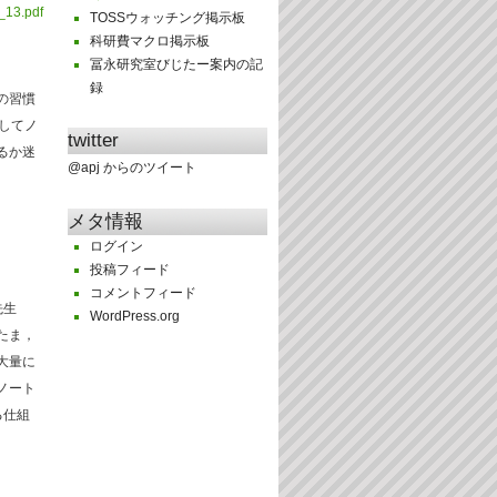
_13.pdf
TOSSウォッチング掲示板
科研費マクロ掲示板
冨永研究室びじたー案内の記
録
の習慣
してノ
twitter
るか迷
@apj からのツイート
メタ情報
ログイン
投稿フィード
コメントフィード
先生
WordPress.org
たま，
大量に
ノート
る仕組