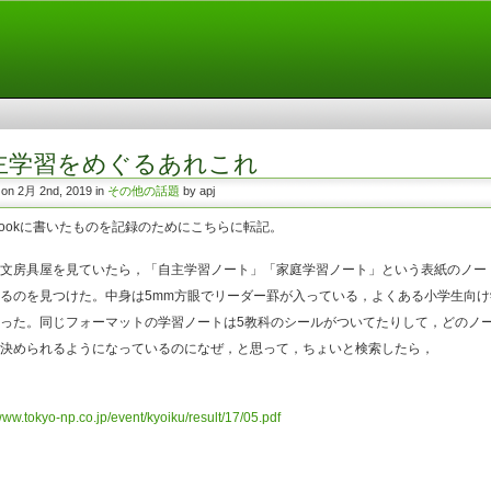
主学習をめぐるあれこれ
 on 2月 2nd, 2019 in
その他の話題
by apj
ebookに書いたものを記録のためにこちらに転記。
文房具屋を見ていたら，「自主学習ノート」「家庭学習ノート」という表紙のノー
るのを見つけた。中身は5mm方眼でリーダー罫が入っている，よくある小学生向け
った。同じフォーマットの学習ノートは5教科のシールがついてたりして，どのノ
決められるようになっているのになぜ，と思って，ちょいと検索したら，
/www.tokyo-np.co.jp/event/kyoiku/result/17/05.pdf