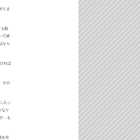
ボりま
ても駄
いて終
はなら
なければ
。その
に入っ
きなり
が，も
熱を出