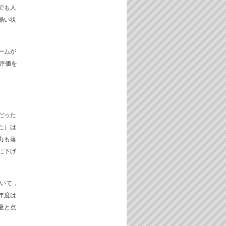
でも人
酷い状
ームが
評価を
だった
た）は
力も落
に下げ
人いて，
年度は
量と点