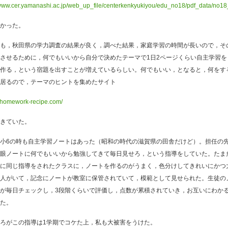
/www.cer.yamanashi.ac.jp/web_up_file/centerkenkyukiyou/edu_no18/pdf_data/no18
かった。
も，秋田県の学力調査の結果が良く，調べた結果，家庭学習の時間が長いので，そ
させるために，何でもいいから自分で決めたテーマで1日2ページくらい自主学習を
作る，という宿題を出すことが増えているらしい。何でもいい，となると，何をす
居るので，テーマのヒントを集めたサイト
//homework-recipe.com/
きていた。
小6の時も自主学習ノートはあった（昭和の時代の滋賀県の田舎だけど）。担任の
眼ノートに何でもいいから勉強してきて毎日見せろ，という指導をしていた。たま
に同じ指導をされたクラスに，ノートを作るのがうまく，色分けしてきれいにかつ
人がいて，記念にノートが教室に保管されていて，模範として見せられた。生徒の
が毎日チェックし，3段階くらいで評価し，点数が累積されていき，お互いにわか
た。
ろがこの指導は1学期でコケた上，私も大被害をうけた。