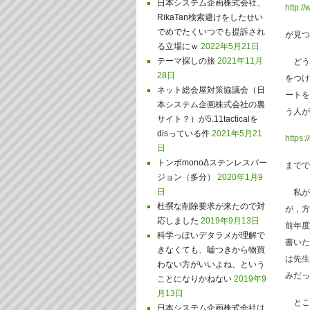
日本システム企画株式会社、
http:/
RikaTan検索避けをしたせい
でめでたくいつでも提訴され
が見つ
る立場にｗ
2022年5月21日
テーマ探しの旅
2021年11月
どう
28日
をつけ
ネット総会屋対策協議会（日
ートを
本システム企画株式会社の裏
う人が
サイト？）が5.11tacticalを
disっている件
2021年5月21
https:
日
トンボmonoΔステンレスバー
までで
ジョン（多分）
2020年1月9
日
私が
杜撰な削除要求が来たので対
が，方
応しました
2019年9月13日
前年度
科学っぽいデタラメが理解で
書いた
きなくても、嘘つきから物買
は先生
わない方がいいよね、という
みだっ
ことになりかねない
2019年9
月13日
とこ
日本システム企画株式会社は