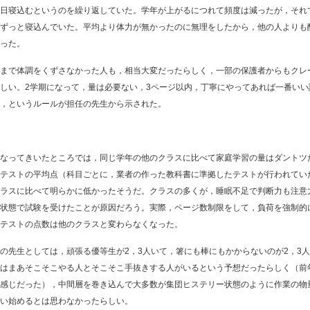
日寝込むというのを繰り返していた。学年が上がるにつれて頻度は減ったが，それ
ずっと寝込んでいた。平均より体力が無かったのに無理をしたから，他の人よりも
った。
まで体調をくずさなかった人も，相当大変だったらしく，一部の保護者からもクレ
しい。2学期になって，量は必要ない，3ページ以内，丁寧にやってあれば一番いい
，というルールが担任の先生から示された。
なってきいたところでは，同じ学年の他のクラスに比べて家庭学習の量はダントツ
テストの平均点（科目ごとに，業者の作った教科書に準拠したテストが行われてい
ラスに比べて明らかに低かったそうだ。クラスの多くが，睡眠不足で判断力も注意
状態で試験を受けたことが原因だろう。実際，ページ数制限をして，負荷を強制的
テストの点数は他のクラスと変わらなくなった。
先生としては，頑張る優等生が2，3人いて，箸にも棒にもかからないのが2，3
はまあそこそこやる人とそこそこ手抜きする人がいるという予想だったらしく（前
感じだった），中間層を巻き込んで大多数が集団ヒステリー状態のように作業の物
い始めるとは思わなかったらしい。