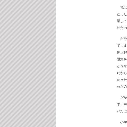
私は
だった
業して
れたの
自分
てしま
体正解
題集を
どうか
だから
かった
ったの
だか
ず，中
いたは
小学