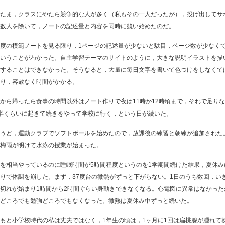
たま，クラスにやたら競争的な人が多く（私もその一人だったが），投げ出してサ
数人を除いて，ノートの記述量と内容を同時に競い始めたのだ。
度の模範ノートを見る限り，1ページの記述量が少ないと駄目，ページ数が少なく
いうことがわかった。自主学習テーマのサイトのように，大きな説明イラストを描
することはできなかった。そうなると，大量に毎日文字を書いて色つけをしなくて
り，容赦なく時間がかかる。
ら帰ったら食事の時間以外はノート作りで夜は11時か12時頃まで，それで足り
半くらいに起きて続きをやって学校に行く，という日が続いた。
うど，運動クラブでソフトボールを始めたので，放課後の練習と朝練が追加された
梅雨が明けて水泳の授業が始まった。
を相当やっているのに睡眠時間が5時間程度というのを1学期間続けた結果，夏休み
りで体調を崩した。まず，37度台の微熱がずっと下がらない。1日のうち数回，い
切れが始まり1時間から2時間ぐらい身動きできなくなる。心電図に異常はなかった
どころでも勉強どころでもなくなった。微熱は夏休み中ずっと続いた。
と小学校時代の私は丈夫ではなく，1年生の頃は，1ヶ月に1回は扁桃腺が腫れて