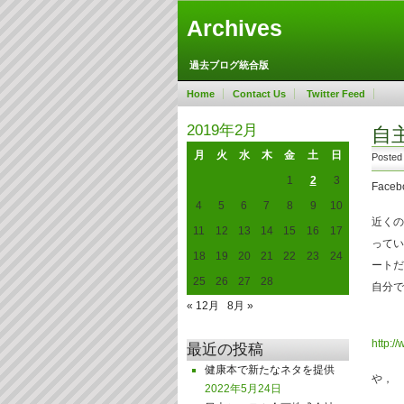
Archives
過去ブログ統合版
Home
Contact Us
Twitter Feed
2019年2月
自
月
火
水
木
金
土
日
Posted
1
2
3
Fac
4
5
6
7
8
9
10
近くの
11
12
13
14
15
16
17
ってい
18
19
20
21
22
23
24
ートだ
25
26
27
28
自分で
« 12月
8月 »
http:/
最近の投稿
健康本で新たなネタを提供
や，
2022年5月24日