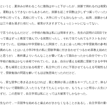
というと，夏休みが終わるころに微熱はやっと下がったが，頻脈で倒れるのは相変
。運動はもうできないからあきらめた。頻脈を起こす回数は少しずつ減っていった
中学に行っても，高校に行っても，大学に行っても治らなかった。結局，頻脈から
は三十歳を過ぎた頃だった。被害が大きすぎてちょっとシャレになってない。
で言うのもなんだけど，小学校の勉強は私には簡単すぎた。先生の説明の1回目で
って後はずっと教室で遊んでいる状態だったし，それで当てられてもテストをされ
できていた。従姉妹が中学受験をした関係で，たまに会った時に中学受験用の参考
薦められ（とはいえ小学2年生の私に受験準備に付き合わせてつるかめ算教え始め
と思うが），教科書よりいろんなことが書いてあって面白かったから自分でやって
学校の勉強はかなり余裕でやれていた。まあ，自分が通える範囲に受験できる中学
し，塾も補習と公文がある程度で，私立中に行くのに下宿させてもらえる可能性も
で，受験勉強の問題を解いてもほぼ無意味だったのだけど。
ら，変な競争に巻き込まれなければ，親と教師が喜ぶ点数をキープした上で，体も
学ぐらいで運動部に入ったりもできてたんじゃないか。もうちょっと明るい人生に
ずだ。この意味で，自主学習は私にとっては大被害でしかなかった。
生なので，一旦競争を始めると歯止めがきかなくなることがあるし，自主学習の量