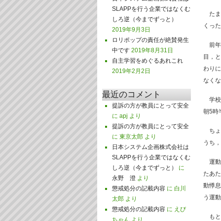
SLAPPを行う企業ではなくむ
たま
しろ逆（今までずっと）
くった
2019年9月3日
ロリポップの責任が絶賛発生
前年
中です
2019年8月31日
目，と
自主学習をめぐるあれこれ
わりに
2019年2月2日
なくな
最近のコメント
学校か
提訴の方が教員にとって安全
朝5時
に
apj
より
提訴の方が教員にとって安全
ちょ
に
東京太郎
より
うち，
日本システム企画株式会社は
SLAPPを行う企業ではなくむ
運動
しろ逆（今までずっと）
に
たあた
永野 澄
より
動悸息
懲戒処分の記載内容
に
白川
う運動
太郎
より
懲戒処分の記載内容
に
えび
もとも
ちゃん
より