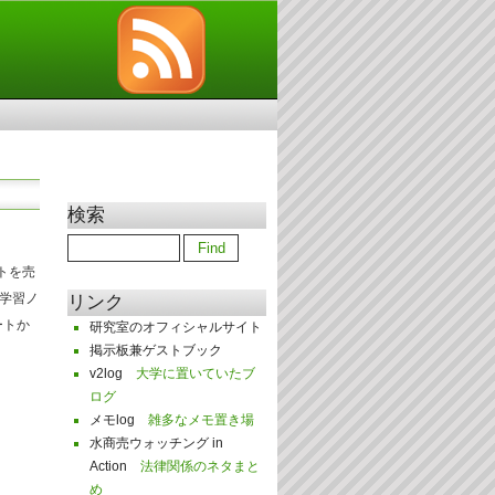
検索
トを売
学習ノ
リンク
ートか
研究室のオフィシャルサイト
掲示板兼ゲストブック
v2log
大学に置いていたブ
ログ
メモlog
雑多なメモ置き場
水商売ウォッチング in
Action
法律関係のネタまと
め