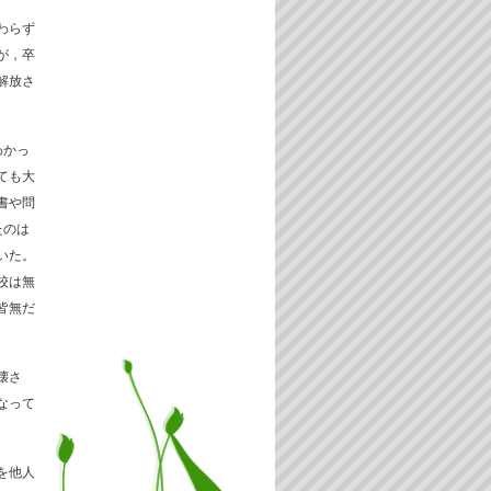
わらず
が，卒
解放さ
わかっ
ても大
書や問
たのは
いた。
校は無
皆無だ
壊さ
なって
を他人