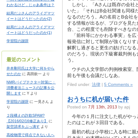
しかし、「Aさんは既存の会社と
わかるけど，じゃあ条件は？
いた」「それはB会社関連も同様
結局だぶさんのアライグマツ
なるのだろう。Aの名前とB会社
イートはどうだったのか(2)
する情報が出るが、ブログを見た
結局だぶさんのアライグマツ
合、この程度でも削除すべきなの
イートはどうだったのか(1)
「前科等にかかわる事実」を広
学習院の謝辞
報発信に対して制限が強くなりす
解釈し過ぎると更生の妨げになる
のだろう。現状の下級審裁判例も
最近のコメント
う。
井本剛司氏は大学に何をやら
ウチの人文学部の判例検索室、
せたのか
に
高田欽一
より
前も午後も会議だしなあ。
NMRパイプテクター対策に：
Filed under:
法律
|
5 Comments »
消費者法ニュースの記事を公
開します
に
Y
より
おうちに机が届いた件
学習院の謝辞
に
一見さん
よ
Posted on
7月 13th, 2013
by apj
り
２段構えの詐欺SPAM?
今年の１月に注文した机がやっ
【2016/02/16修正あり】
に
たのはこれが３回目である。
架空請求をぶっ潰す
より
最初の机は小学校に入る時に親
高校物理で得点できない人へ
引き出しや本棚がついているもの