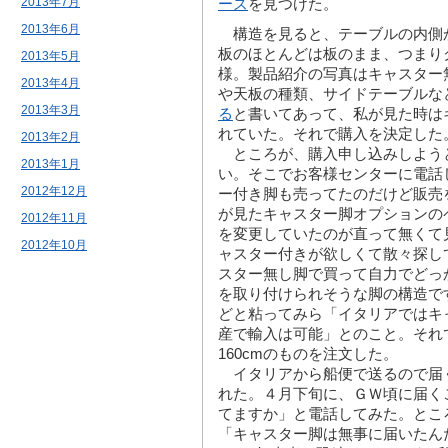
2013年7月
ーズ
を見つけた。
2013年6月
構造を見ると、テーブルの内側
板のほとんどは板のまま、つまり
2013年5月
様。製品紹介の写真はキャスター
2013年4月
や天板の種類、サイドテーブルな
2013年3月
る
と書いてあって、私が見た時は
れていた。それで購入を決定した
2013年2月
ところが、購入申し込みしよう
2013年1月
い。そこでお客様センターに電話
2012年12月
ー付き脚も売ってたのだけど販売
が見たキャスター脚オプションの
2012年11月
を変更していたのが直って無くて
2012年10月
ャスター付きが欲しくて散々探し
スター無し脚で買って自力でどっ
を取り付けられそうな脚の構造で
どと粘ってみら「イタリアではキ
産で輸入は可能」とのこと。それ
160cmのものを注文した。
イタリアから船便で送るので届
れた。４月下旬に、ＧＷ頃に届く
てますか」と電話してみた。とこ
「キャスター脚は無事に届いたんだ