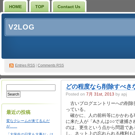
HOME
TOP
Contact Us
V2LOG
Entries
RSS
|
Comments RSS
どの程度なら削除すべき
Posted on
7月 31st, 2013
by apj
古いブログエントリーへの削除
っている。
最近の投稿
確かに、人の前科等にかかわる
変なクレームが来てるんだ
に来た人が「Aさんは○○で逮捕
が……
のは、更生という点から問題であ
し、ネット上の忘れられる権利も
「大学生の日常も大事だ」は