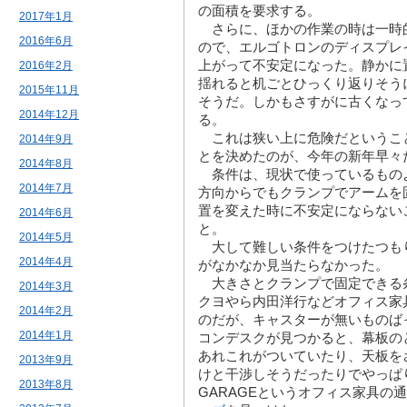
の面積を要求する。
2017年1月
さらに、ほかの作業の時は一時
2016年6月
ので、エルゴトロンのディスプレ
上がって不安定になった。静かに
2016年2月
揺れると机ごとひっくり返りそう
2015年11月
そうだ。しかもさすがに古くなっ
2014年12月
る。
これは狭い上に危険だというこ
2014年9月
とを決めたのが、今年の新年早々
2014年8月
条件は、現状で使っているもの
2014年7月
方向からでもクランプでアームを
置を変えた時に不安定にならない
2014年6月
と。
2014年5月
大して難しい条件をつけたつも
2014年4月
がなかなか見当たらなかった。
大きさとクランプで固定できる
2014年3月
クヨやら内田洋行などオフィス家
2014年2月
のだが、キャスターが無いものば
2014年1月
コンデスクが見つかると、幕板の
あれこれがついていたり、天板を
2013年9月
けと干渉しそうだったりでやっぱ
2013年8月
GARAGEというオフィス家具の