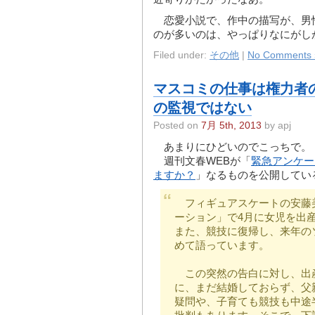
恋愛小説で、作中の描写が、男
のが多いのは、やっぱりなにがし
Filed under:
その他
|
No Comments 
マスコミの仕事は権力者
の監視ではない
Posted on
7月 5th, 2013
by apj
あまりにひどいのでこっちで。
週刊文春WEBが「
緊急アンケー
ますか？
」なるものを公開してい
フィギュアスケートの安藤美
ーション」で4月に女児を出
また、競技に復帰し、来年の
めて語っています。
この突然の告白に対し、出
に、まだ結婚しておらず、父
疑問や、子育ても競技も中途