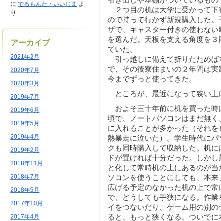
に
でるもんた・いいじま
よ
２つ目の机は大学に受かって下
り
ので持って行かず新規購入した。
ザで、キャスター付きの使わない
を選んだ。天板を支える角度を３
アーカイブ
ていた。
2021年2月
引っ越しに備えて折りたためば
で、その後寮住まいの２年間は実
2020年7月
今までずっと使ってきた。
2020年3月
ところが、最近になって狭い上
2019年7月
およそ三十年前に机を買った時
2019年6月
頃で、ノートパソコンはまだ無く
2019年5月
に入れることが多かった（それを
2019年4月
熱暴走に泣いた）。学生時代にパ
クも同時購入して収納した。机に
2019年2月
ドが置ければ十分だった。しかし
2018年11月
と化して常時机の上にあるのが当
2018年7月
ソコンを使うことにしても、本来
広げる予定のなかった机の上で常
2018年5月
で、どうしても手狭になる。作業
2017年10月
イをつないだり、ゲーム用の別の
ると、もっと狭くなる。ついでに
2017年4月