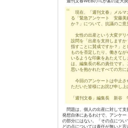
週刊文春WEBのTLが案の定大
現在、「週刊文春」メルマ
る「緊急アンケート 安藤美
か？」について、抗議のご意
女性の出産という大変デリ
設問を「出産を支持しますか
指すことに賛成ですか？」と
ものを否定したり、働きなが
いるような印象をあたえてし
は、編集長の私の責任です。
思いを抱かれたすべての方に
今回のアンケートは中止さ
ただいた皆様にお詫び申し上
「週刊文春」編集長 新谷 
問題は、個人の出産に対して支
発想自体にあるわけで、アンケー
の部分にはない。「その点につい
どの点については責任が無いと言