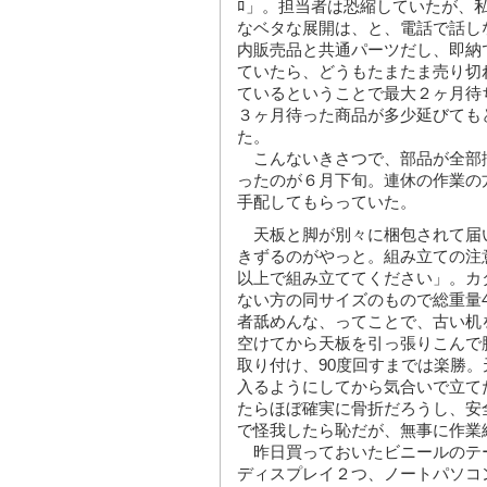
ﾛ」。担当者は恐縮していたが、
なベタな展開は、と、電話で話し
内販売品と共通パーツだし、即納
ていたら、どうもたまたま売り切
ているということで最大２ヶ月待
３ヶ月待った商品が多少延びても
た。
こんないきさつで、部品が全部
ったのが６月下旬。連休の作業の
手配してもらっていた。
天板と脚が別々に梱包されて届
きずるのがやっと。組み立ての注
以上で組み立ててください」。カ
ない方の同サイズのもので総重量4
者舐めんな、ってことで、古い机
空けてから天板を引っ張りこんで
取り付け、90度回すまでは楽勝
入るようにしてから気合いで立て
たらほぼ確実に骨折だろうし、安
で怪我したら恥だが、無事に作業
昨日買っておいたビニールのテ
ディスプレイ２つ、ノートパソコ