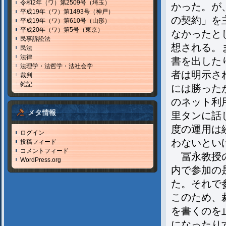
令和2年（ワ）第2509号（埼玉）
かった。が
平成19年（ワ）第1493号（神戸）
の契約」を
平成19年（ワ）第610号（山形）
平成20年（ワ）第5号（東京）
なかったと
民事訴訟法
想される。
民法
法律
書を出した
法理学・法哲学・法社会学
者は明示さ
裁判
雑記
には勝った
のネット利
メタ情報
里タンに話
度の運用は
ログイン
わないとい
投稿フィード
コメントフィード
冨永教授の
WordPress.org
内で参加の
た。それで
このため、
を書くのを
になったり