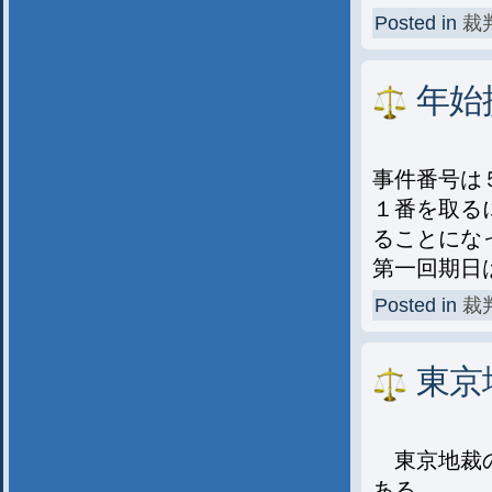
Posted in
裁
年始
事件番号は
１番を取る
ることにな
第一回期日
Posted in
裁
東京
東京地裁の
ある。