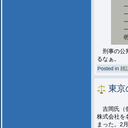
刑事の公判
るなぁ。
Posted in
雑
東京
吉岡氏（個
株式会社を
まった。2月