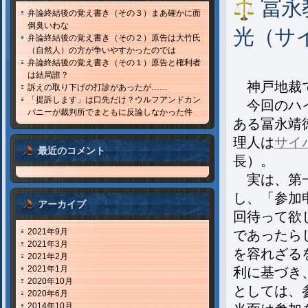
冨永
弁論終結後の覚え書き（その３）まあ確かに面
倒臭いわな
光（サ
弁論終結後の覚え書き（その２）原告は大竹氏
（自然人）の方が争いやすかったのでは
弁論終結後の覚え書き（その１）原告と権利者
は結局誰？
神戸地裁で
訴えの取り下げの打診があったが……
「提訴します」は口先だけ？ウルフアンドカン
今回のハイ
パニーが裁判所でまともに反論しなかった件
ある冨永靖
理人は
サイ
最近のコメント
長）。
実は、第一
し、「参加
アーカイブ
回待って欲
2021年9月
であったら
2021年3月
を容れざる
2021年2月
2021年1月
利に基づき
2020年10月
としては、
2020年6月
2014年10月