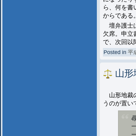
ら、何を書
からである
壇弁護士は
欠席。申立
で、次回以
Posted in
平
山形
山形地裁の
うのが置い