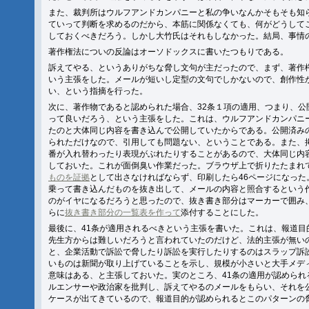
また、裁判所はウルフアンドカンパニーと私の争いなんかそもそも知
ていって判断を求めるのだから、本筋に関係なくても、何がどうして
しておくべきだろう。しかし大竹氏はそれもしなかった。結局、事情
著作権法についの反論はオーソドックスに書いたつもりである。
訴えてやる、というありがちな脅し文句が主だったので、まず、著作
いう主張をした。メールが短いし定型の文句でしかないので、創作性
い、という指摘を行った。
次に、著作物であると認められた場合、32条１項の適用、つまり、公
って良いだろう、という主張をした。これは、ウルフアンドカンパニーが
たのと大体同じ内容を書き込んで公開していたからである。公開済み
られただけなので、引用しても問題ない、ということである。また、
番が入れ替わったり表現がぶれたりすることがあるので、大体同じ内
しておいた。これが面倒臭い作業だった。ブラウザ上で折りたたまれ
ものを証拠
として出さなければならず、印刷したら46ページになっ
乗って書き込んだものを抜き出して、メールの内容と照合するという
のがイヤになるだろうと思ったので、抜き書き部分はマーカーで囲み
らに
抜き書き部分の一覧表を作って
添付することにした。
最後に、41条が適用されるべきという主張を書いた。これは、報道目
先生方からは難しいだろうと言われていたのだけど、法的主張が無い
と、企業活動で訴訟で脅したり訴訟を実行したりするのはスラップ訴
いものは新聞が取り上げていることを示し、規模が小さいと大手メデ
意味はある、と主張しておいた。実のところ、41条の適用が認められ
ルエンサーや政治家を批判し、訴えてやるのメールをもらい、それを
ケースが出てきているので、報道目的が認められるとこのパターンの