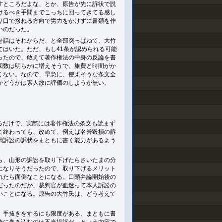
すところだよな、とか、原告が先に訴状で説
けるべき手間までこっちに回ってきてる感し
り口で撥ねる方向で労力をかけずに書類を作
いのだった。
せ話はそれからだ、と全部突っぱねて、大竹
はいた。ただ、もし41条が認められる可能
ったので、敢えて著作権法の中身の反論を書
回数は明らかに増えそうで、旅費と時間がか
くない。なので、早急に、使えそうな条文全
かどうかは素人故に評価のしようが無い。
いるだけで、実際には著作権法の条文も読まず
て終わっても、改めて、例えば名誉毀損の訴
損訴訟の訴状をまともに書く能力があるよう
ら、山形の訴訟を取り下げたらさいたまの分
になりそうだったので、取り下げるメリット
れたら面倒なことになる。口頭弁論開始後の
だったのだが、裁判官が血迷って本人訴訟の
いことになる。原告の大竹氏は、どう考えて
。手抜きをするにも限度がある、まともに書