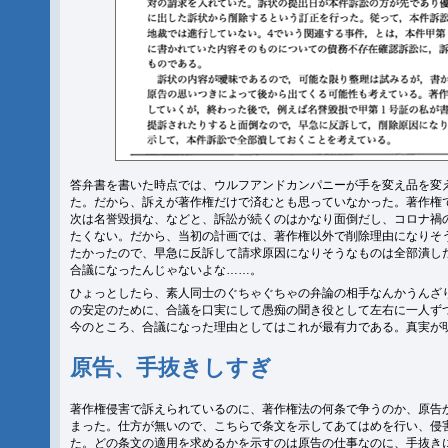
答弁書を書いた時点では、ウルフアンドカンパニーが手を変え品を変
た。だから、訴えが著作権だけで済むとも思っていなかった。著作権
次は名誉毀損な、などと、訴訟が続くのはかなり面倒だし、コロナ禍
たくない。だから、当初の計画では、著作権以外で削除理由になりそ
たかったので、早急に反訴して請求原因になりそうなものは全部潰し
合議になったんじゃないよな……。
ひょっとしたら、素人同士のぐちゃぐちゃの弁論の相手なんかうんざ
の安定のために、合議を口実にして愚痴の聞き役として左右に一人ず
今のところ、合議になった理由としてはこれが最有力である。真実が
原告、手抜きしすぎ
著作権侵害で訴えられているのに、著作権法の何条で争うのか、原告
まった。仕方が無いので、こちらで条文を示してあてはめを行い、侵
た。どの条文の適用を求めるかを示すのは原告の仕事なのに、手抜き