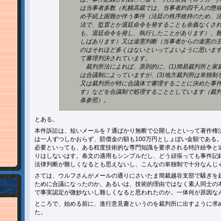
は当事者多数（札幌高裁では、当事者約四千人の懲
め手続上困難が伴う事件（法廷の秩序維持のため、
法で、監置とか退廷命令を発することも余義なくさ
も、退廷命令を発し、執行したことがあります）、
しばあります）又は違憲判断（当事者からの違憲の
のはそれほど多くはないといってよいように思いま
て審理判決されています。
裁判所法によれば、原則的に、(1)簡易裁判所と家庭
は合議制によっていますが、(3)地方裁判所は単独
又は裁判所が特に合議体で審理することに決めた事
す）などを合議制で処理することとしています（裁
条参照）。
とある。
本件訴訟は、短いメールを７通ばかり無断で公開したといって著作権
は一人ずつしかおらず、賠償金の額も100万円としょぼい金額である
必要といっても、ある程度技術的な専門知識を要求される特許紛争と
りはしないはす。条文の適用もシンプルだし、どう頑張っても事件記
法律判断が難しくなるとも思えないし、こんなの単独制で十分なんじ
さては、ウルフさんがメールの通りにさいたま簡裁越谷支部で騒ぎを
ために合議になったのか。あるいは、技術的理由ではなく素人同士の
で事実認定が微妙ないし難しくなると思われたのか。一体何が原因な
ところで、始める前に、進行意見書というのを裁判所に出すように求
た。