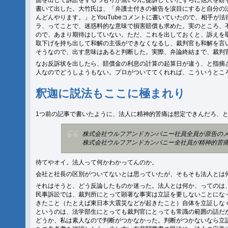
面を出して訴訟をするつもりが無いのに提訴していたずらに他人を紛
書いて出した。大竹氏は、「弁護士付きの被告を涙目にすると自分の法
んどんやります。」とYouTubeコメントに書いていたので、相手が
ラ、ってことで、迷惑料的な意味で損害賠償も求めた。実のところ、
ので、あまり期待はしていない。ただ、これを出しておくと、訴えを
取下げを持ち出して和解の主張ができなくなるし、裁判官も和解を言
そうなので、出す意味はあると判断した。実際、弁論終結まで、裁判
なお反訴状を出したら、賠償金の利息の計算の起算日が違う、と指摘
人なのでどうしようもない。プロがついててくれれば、こういうとこ
釈迦に説法もここに極まれり
1つ前の記事で書いたように、法人に精神的苦痛は想定できんだろ、
株式会社ウルフアンドカンパニー社員全員が原告の
株式会社ウルフアンドカンパニー全社員が精神的苦
待てやオイ。法人って何かわかってんのか。
会社と社長の区別がついてないとは思っていたが、そもそも法人とは
それはそうと、どう反論したものか迷った。法人とは何か、ってのは
民事訴訟では、裁判所にとって顕著な事実は立証を要しないことにな
きたこと（たとえば東日本大震災などが起きたこと）自体を立証しな
というのは、法学部生にとっても裁判官にとっても常識の範囲の話だ
どうか、私は素人なので判断がつかなかった。判断がつかないなら立