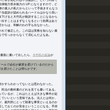
争に巻き込むのは不当提訴だ、という内容で
律能力答弁能力の UP になりますので，ど
法律の素人の私だからといって手抜きすんなコ
不当提訴が認められるハードルはかなり高い
取下げると大竹氏が敗訴することになるから
い出すことはまずなくなるという効果はあり
官からは、和解のわの字も出なかった。
されて修正した。この辺は実務を知らない素
ろで引っかからなくて済むんだよなあ。
と書面に書いて出したら、
大竹氏の反論
が
メールで会社が被害を受けているのだから
痛を受けたことは明らかです。
何かすらわかってないとは思わなかった。
、民法の教科書のどれを見ても書いてある。
っているが、これはたとえば大きな事件が起
くていいという意味である。法人とは何か、
が、裁判所にとって顕著な事実といえるのか
証しておくのが安全ということになる。手持