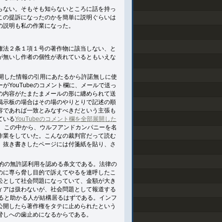
らない。そもそも知らないところに話を持っ
この提訴になったのかを簡単に説明ぐらいは
の説明も私の作業になった。
権法２条１項１号の著作物に該当しない、と
が無いし作者の個性が表れているともいえな
開した情報の引用にあたるから許諾無しに使
YouTubeのコメント欄に、メールで送っ
の内容がたまたまメールの形に纏められて送
掲示板の場合はその場のやりとりで記述の順
容であれば一致とみなすべきだという主張も
ている
YouTubeのコメント欄を全部展開した
た。この中から、ウルフアンドカンパニーを名
作業をしていた。こんなの裁判官だって読む
、抜き書きしたページには付箋紙を貼り、さ
的の無許諾利用を認める条文である。法律の
のに専ら脅し目的で訴えてやるを連呼したこ
訟として社会問題になっていて、金額が大き
ィアは扱わないが、社会問題として報道する
ると助かる人が結構居るはずである。インフ
公開したら著作権をタテに止められたという
脅しへの歯止めになるからである。