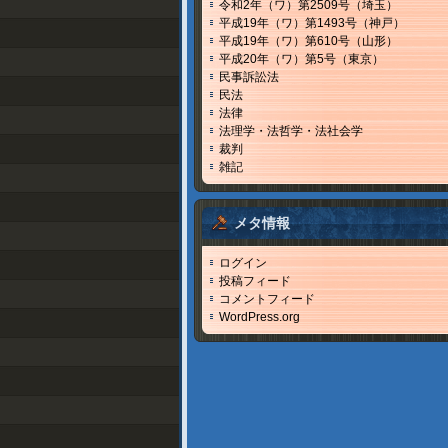
令和2年（ワ）第2509号（埼玉）
平成19年（ワ）第1493号（神戸）
平成19年（ワ）第610号（山形）
平成20年（ワ）第5号（東京）
民事訴訟法
民法
法律
法理学・法哲学・法社会学
裁判
雑記
メタ情報
ログイン
投稿フィード
コメントフィード
WordPress.org