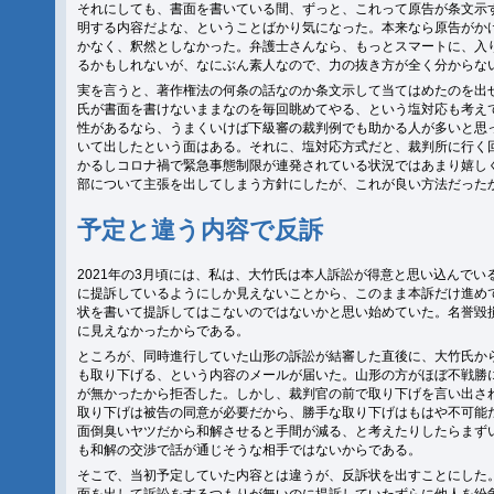
それにしても、書面を書いている間、ずっと、これって原告が条文示
明する内容だよな、ということばかり気になった。本来なら原告がか
かなく、釈然としなかった。弁護士さんなら、もっとスマートに、入
るかもしれないが、なにぶん素人なので、力の抜き方が全く分からな
実を言うと、著作権法の何条の話なのか条文示して当てはめたのを出
氏が書面を書けないままなのを毎回眺めてやる、という塩対応も考えて
性があるなら、うまくいけば下級審の裁判例でも助かる人が多いと思
いて出したという面はある。それに、塩対応方式だと、裁判所に行く
かるしコロナ禍で緊急事態制限が連発されている状況ではあまり嬉し
部について主張を出してしまう方針にしたが、これが良い方法だった
予定と違う内容で反訴
2021年の3月頃には、私は、大竹氏は本人訴訟が得意と思い込んで
に提訴しているようにしか見えないことから、このまま本訴だけ進め
状を書いて提訴してはこないのではないかと思い始めていた。名誉毀
に見えなかったからである。
ところが、同時進行していた山形の訴訟が結審した直後に、大竹氏か
も取り下げる、という内容のメールが届いた。山形の方がほぼ不戦勝
が無かったから拒否した。しかし、裁判官の前で取り下げを言い出さ
取り下げは被告の同意が必要だから、勝手な取り下げはもはや不可能
面倒臭いヤツだから和解させると手間が減る、と考えたりしたらまず
も和解の交渉で話が通じそうな相手ではないからである。
そこで、当初予定していた内容とは違うが、反訴状を出すことにした