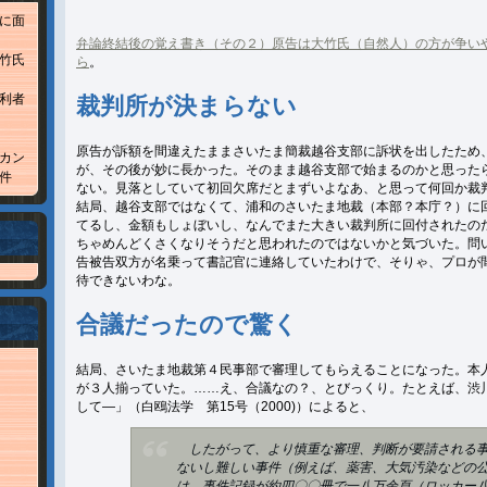
に面
弁論終結後の覚え書き（その２）原告は大竹氏（自然人）の方が争い
竹氏
ら
。
利者
裁判所が決まらない
原告が訴額を間違えたままさいたま簡裁越谷支部に訴状を出したため
カン
が、その後が妙に長かった。そのまま越谷支部で始まるのかと思った
件
ない。見落としていて初回欠席だとまずいよなあ、と思って何回か裁
結局、越谷支部ではなくて、浦和のさいたま地裁（本部？本庁？）に
てるし、金額もしょぼいし、なんでまた大きい裁判所に回付されたの
ちゃめんどくさくなりそうだと思われたのではないかと気づいた。問
告被告双方が名乗って書記官に連絡していたわけで、そりゃ、プロが
待できないわな。
合議だったので驚く
結局、さいたま地裁第４民事部で審理してもらえることになった。本
が３人揃っていた。……え、合議なの？、とびっくり。たとえば、渋
して—」（白鴎法学 第15号（2000)）によると、
したがって、より慎重な審理、判断が要請される事
ないし難しい事件（例えば、薬害、大気汚染などの
は、事件記録が約四〇〇冊で一八万余頁（ロッカー