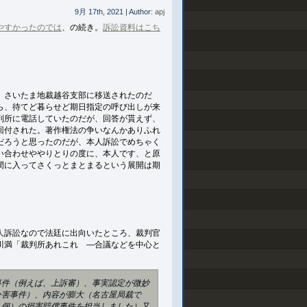
9月 17th, 2021 | Author:
apj
やすかったのでは
、の続き。
訴訟資料はこち
、さいたま地裁越谷支部に移送されたのだ
ら、待てど暮らせど期日指定の呼び出しが来
判所に電話していたのだが、回答が貰えず、
回付された。著作権法の争いなんかありふれ
だろうと思ったのだが、本人訴訟でめちゃく
い合わせややりとりの度に、本人です、と原
間に入ってさくっとまとまるという展開は期
人訴訟なので法廷に出向いたところ、裁判官
川満「裁判所あれこれ —合議などを中心と
件（例えば、上訴審）、事実認定が微妙
公害事件）、内容が膨大（名古屋局裁で
八個）の損害賠償事件を担当しました）又