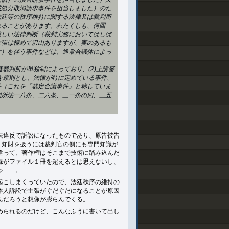
戒処分取消請求事件を担当しました）のた
法廷等の秩序維持に関する法律又は裁判所
れることがあります。わたくしも、何回
難しい法律判断（裁判実務においてはしば
主張は極めて沢山ありますが、実のあるも
す）を伴う事件などは、通常合議体によっ
裁判所が単独制によっており、(2)上訴審
制を原則とし、法律が特に定めている事件、
件（これを「裁定合議事件」と称していま
判所法一八条、二六条、三一条の四、三五
法違反で訴訟になったものであり、原告被告
。知財を扱うには裁判官の側にも専門知識が
違って、著作権はそこまで技術に踏み込んだ
録がファイル１冊を超えるとは思えないし、
ゃ……。
起こしまくっていたので、法廷秩序の維持の
本人訴訟で主張がぐだぐだになることが原因
んだろうと想像が膨らんでくる。
められるのだけど、こんなふうに書いて出し