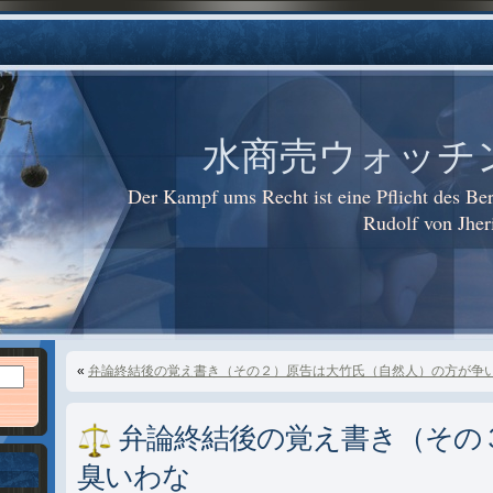
水商売ウォッチング i
Der Kampf ums Recht ist eine Pflicht des 
Rudolf von Jhe
«
弁論終結後の覚え書き（その２）原告は大竹氏（自然人）の方が争
弁論終結後の覚え書き（その
臭いわな