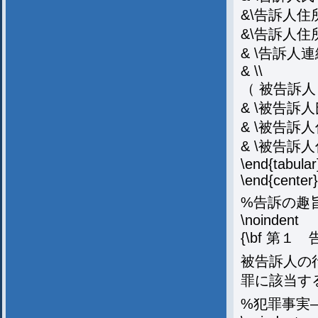
&\告訴人住所
&\告訴人住所
& \告訴人連絡
& \\
（ 被告訴人）
& \被告訴人氏
& \被告訴人
& \被告訴人
\end{tabular
\end{center}
%告訴の趣
\noindent
{\bf 第１
被告訴人の
罪に該当す
%犯罪事実