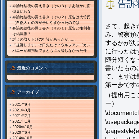
告訴
弁論終結後の覚え書き（その３）まあ確かに面
倒臭いわな
弁論終結後の覚え書き（その２）原告は大竹氏
（自然人）の方が争いやすかったのでは
さて、起き
弁論終結後の覚え書き（その１）原告と権利者
み、警察預
は結局誰？
訴えの取り下げの打診があったが……
するかが決
「提訴します」は口先だけ？ウルフアンドカン
に行ったは
パニーが裁判所でまともに反論しなかった件
随分短くな
書いたもの
最近のコメント
て、まずは
第一歩です
アーカイブ
（提出用こ
ー）
2021年9月
2021年3月
\documentcla
2021年2月
\usepackage
2021年1月
2020年10月
\pagestyle{
2020年6月
2014年10月