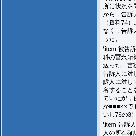
所に状況を
から，告訴
（資料74
なく，告訴
った。
\item 
科の冨永靖
送った。書
告訴人に対
訴人に対し
名することを
ていたが，
が■■■××
いし78の3
\item 
人の所在確