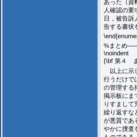
あった（資料
人確認の要
日，被告訴
告する書状
\end{enume
%まとめ—
\noindent
{\bf 第４ 
以上に示し
行うだけで
の管理する
掲示板にま
りすまして
繰り返すな
が悪質であ
やかに捜査
ものである