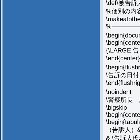
\def\被告
%個別の内
\makeatothe
%————
\begin{docu
\begin{cente
{\LARGE
\end{center}
\begin{flushr
\告訴の日付
\end{flushrig
\noindent
\警察所長 
\bigskip
\begin{cente
\begin{tabula
（告訴人）& 
& \告訴人氏名