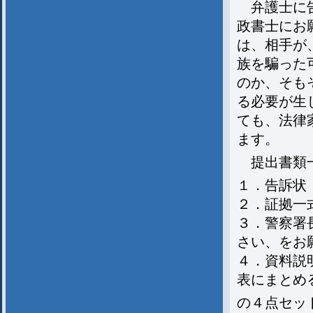
弁護士に告
政書士にお
は、相手が
族を騙った
のか、そも
る必要が生
ても、法律
ます。
提出書類
１．告訴状
２．証拠一
３．警察署
さい、をお
４．資料説
表にまとめ
の４点セッ