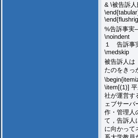
& \被告訴人氏
\end{tabular
\end{flushrig
%告訴事実
\noindent
１ 告訴事
\medskip
被告訴人は
たのをきっ
\begin{itemi
\item[
社が運営す
ェブサーバ
作・管理人
て，告訴人
に向かって
系大学教員