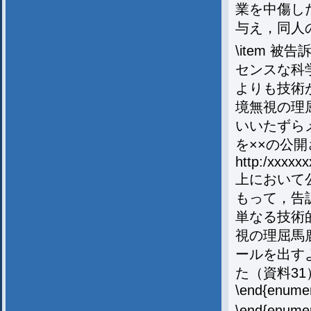
業を中傷し
与え，同人
\item 
センスな科
よりも技術
境無視の理
いいたずら
を××の公開
http:/xxxxx
上において公
もって，告
単なる技術
視の理屈馬
ールを出す
た（資料31
\end{enume
\end{enume