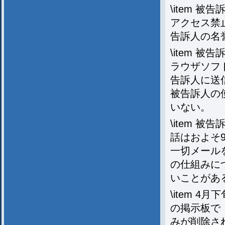
\item 
アクセス禁
告訴人の名
\item 
ラウザソフ
告訴人に送
被告訴人の
いない。
\item 
話はおよそ
一切メール
の仕組みに
いことがあ
\item 
の掲示板で
みが削除さ