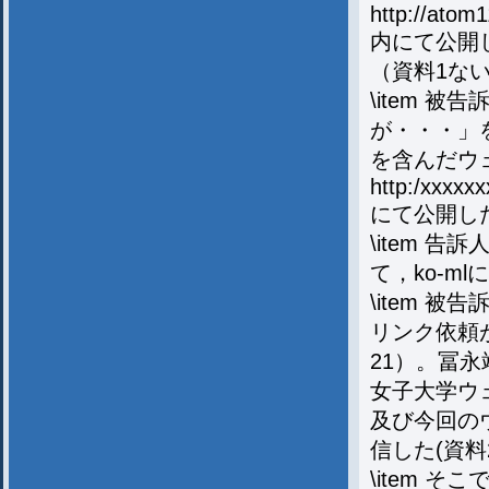
http://atom1
内にて公開
（資料1な
\item 
が・・・」
を含んだウェ
http:/xxxxxxx
にて公開し
\item 
て，ko-m
\item 
リンク依頼
21）。冨
女子大学ウ
及び今回の
信した(資料
\item 