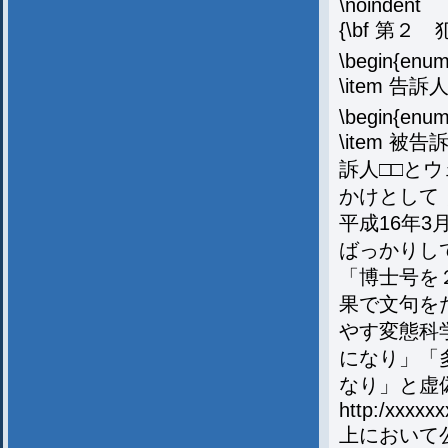
\noindent
{\bf 第２
\begin{enum
\item 告
\begin{enum
\item 
訴人□□と
かけとして，
平成16年
ばっかりし
「博士号を
果で文句を
やす変態科
になり」「
なり」と虚
http:/xxxxx
上において公