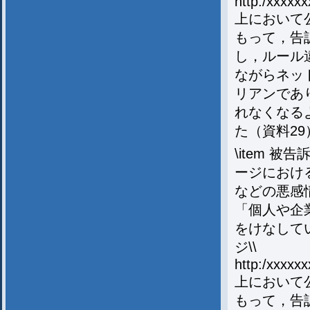
http:/xxxxx
上において公
もって，告
し，ルール
ながらネッ
リアンであ
れなくなる
た（資料29
\item 
ージにおけ
などの悪感
「個人や企
をけなして
ジ\\
http:/xxxxxx
上において公
もって，告