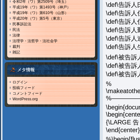
令和2年（ワ）第2509号（埼玉）
\def\告訴人
平成19年（ワ）第1493号（神戸）
\def\告訴人
平成19年（ワ）第610号（山形）
平成20年（ワ）第5号（東京）
\def\告訴
民事訴訟法
\def\告訴人
民法
法律
\def\告訴人連
法理学・法哲学・法社会学
\def\告訴
裁判
雑記
\def\被告訴
\def\被告
メタ情報
\def\被告訴
ログイン
%
投稿フィード
\makeatothe
コメントフィード
%————
WordPress.org
\begin{docu
\begin{cente
{\LARGE
\end{center}
%\begin{flus