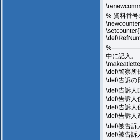
\renewcomma
% 資料番
\newcounte
\setcounter
\def\RefNu
%————
中に記入。
\makeatlette
\def\警察
\def\告訴の日
\def\告訴人
\def\告訴人
\def\告訴
\def\告訴人連
\def\被告
\def\被告