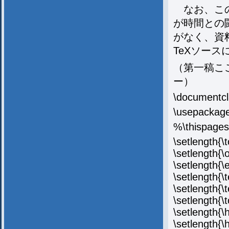
なお、この
が時間との
がなく、資
TeXソー
（第一稿こ
ー）
\documentcla
\usepackage
%\thispages
\setlength{\
\setlength{
\setlength{
\setlength{\
\setlength{\
\setlength{
\setlength{
\setlength{