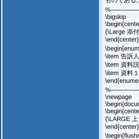
%————
\bigskip
\begin{cente
{\Large 添
\end{center}
\begin{enum
\item 告
\item 資
\item 
\end{enume
%————
\newpage
\begin{docu
\begin{cente
{\LARGE
\end{center}
\begin{flushr