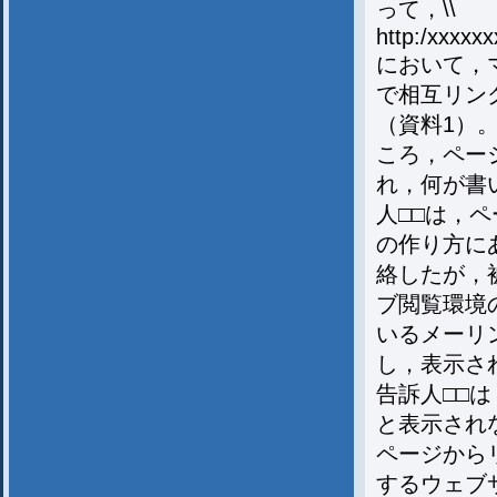
って，\\
http:/xxxxxxx
において，
で相互リン
（資料1）
ころ，ペー
れ，何が書
人□□は，
の作り方に
絡したが，
ブ閲覧環境
いるメーリ
し，表示さ
告訴人□□は
と表示され
ページから
するウェブサ