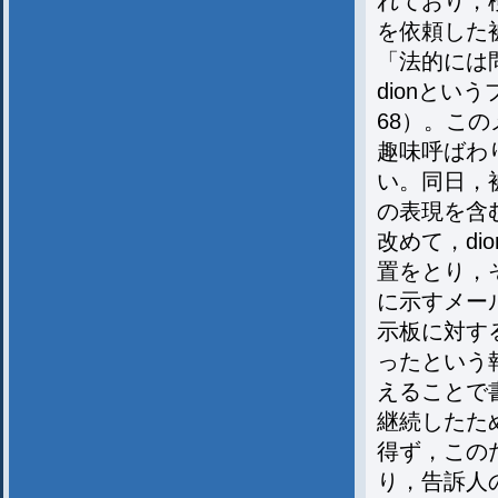
れており，
を依頼した
「法的には
dionと
68）。こ
趣味呼ばわ
い。同日，
の表現を含
改めて，d
置をとり，
に示すメー
示板に対す
ったという
えることで
継続したた
得ず，この
り，告訴人