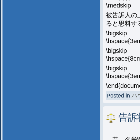
\medskip
被告訴人の
ると思料す
\bigskip
\hspace{
\bigskip
\hspace{
\bigskip
\hspace{
\end{docum
Posted in
ハ
告訴
昔、名誉毀