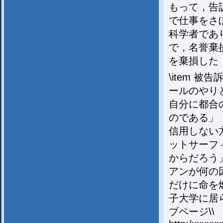
もって，告
で仕事をさ
科学者であ
で，名誉棄
を棄損した
\item 
ールのやり
自分に都合
のである」
信用しない
ットサーフ
からだろう
アンが何の
だけに命を
子大学に居
ブページ\\