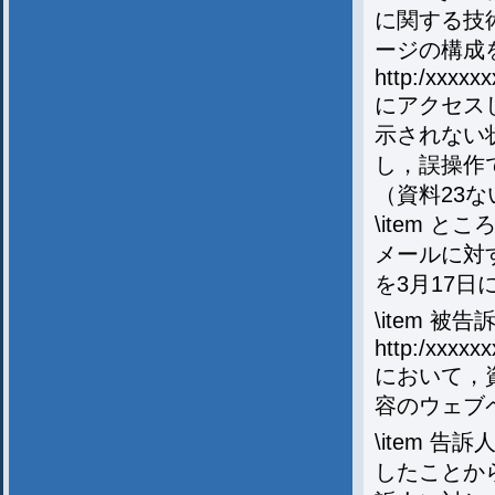
に関する技
ージの構成
http:/xxxxxxx
にアクセス
示されない
し，誤操作
（資料23な
\item 
メールに対
を3月17日
\item 被告
http:/xxxxxxx
において，
容のウェブ
\item 
したことか