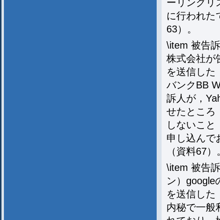
ーリングリ
に行われた
63）。
\item 
株式会社が
を送信した
バンクBB
訴人が，Ya
せたところ
しないこと，
申し込んで
（資料67）
\item 
ン）goog
を送信した（
内秘で一般