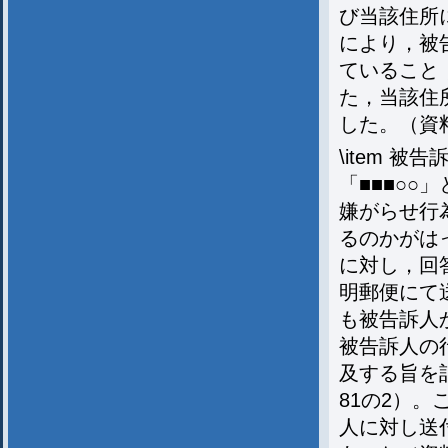
び当該住所
により，被
ていること
た，当該住
した。（資料
\item 
「■■■○
嫌がらせ行
るのかがは
に対し，回
明郵便にて
も被告訴人
被告訴人の
及する旨を
81の2）
人に対し送