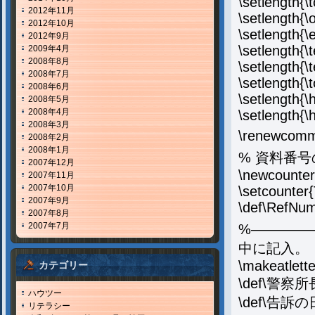
\setlength{\
2012年11月
\setlength{
2012年10月
\setlength{
2012年9月
\setlength{\
2009年4月
2008年8月
\setlength{\
2008年7月
\setlength{
2008年6月
\setlength{
2008年5月
2008年4月
\setlength{
2008年3月
\renewcomma
2008年2月
2008年1月
% 資料番
2007年12月
\newcounte
2007年11月
2007年10月
\setcounter
2007年9月
\def\RefNu
2007年8月
2007年7月
%————
中に記入。
\makeatlette
カテゴリー
\def\警察
ハウツー
\def\告訴
リテラシー