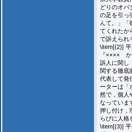
どりのオバ
の足を引っ
んて。」「
てくれたか
で訴えられ
\item[
『××××
訴人に関し
関する徹底
代表して発
ーターは「
然で，個人
なっていま
押し付け，
らびに人格
\item[