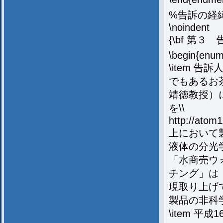
%告訴の経
\noindent
{\bf 第３
\begin{enum
\item 
でもあるお
靖徳教授）
を\\
http://atom1
上において
液体の分光
「水商売ウ
チング」は
現取り上げ
製品の非科
\item 平