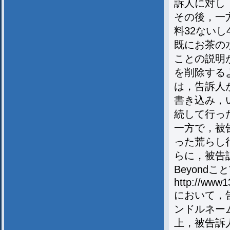
訴人に対し
その後，一
料32ない
既にお茶の
ことの説明
を削除する
は，告訴人
書き込み，
続して行った
一方で，被
った荒らし
らに，被告
Beyondこ
http://www1
において，
ンドルネーム
上，被告訴