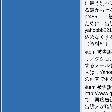
に装う別ハ
る嫌がらせ
[2455]
ために，告
yahoobb22
込めなくす
（資料61）
\item 
リアクショ
するメール
人は，Yah
の仲間であ
\item 被
http://www.g
で，再度告
告訴人が確