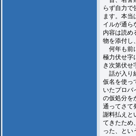
らず自力で
ます。本当は
イルが通ら
内容は読め
物を添付し
何年も前に
極力伏せ字
き次第伏せ
話が入り組
仮名を使っ
いたプロバ
の仮処分を
通ってさて
謝料払えと
てきたため
った、とい