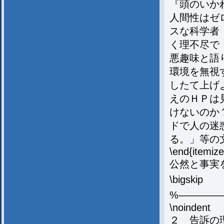
『頭のいか
人間性はゼ
スな科学者
く理不尽で
悪趣味と語
環境を無視
したて上げ
えのＨＰは
けないのか
ドで人の迷
る。」等の
\end{itemize
公然と事実
\bigskip
%————
\noindent
２ 告訴の