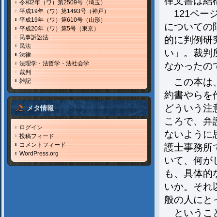
律文書は結
令和2年（ワ）第2509号（埼玉）
平成19年（ワ）第1493号（神戸）
121ペー
平成19年（ワ）第610号（山形）
についての
平成20年（ワ）第5号（東京）
民事訴訟法
的に判例研
民法
い」。裁判
法律
法理学・法哲学・法社会学
なかったの
裁判
この本は、
雑記
約書やらを
どういう注
メタ情報
ころで、弁
ログイン
ないように
投稿フィード
コメントフィード
護士事務所
WordPress.org
いて、何が
も、具体的
いか。それ
般の人にと
ということ