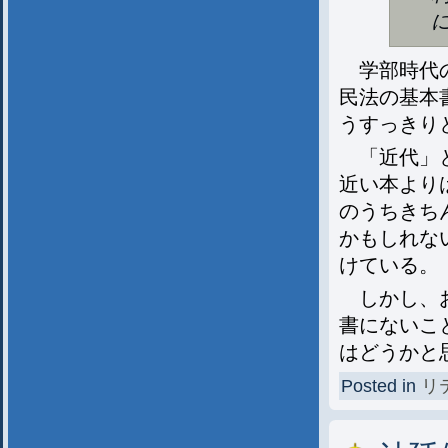
学部時代の
民法の基本
うすっきり
「近代」と
近い本より
のうちきち
かもしれな
けている。
しかし、お
書にないこ
はどうかと思
Posted in
リ