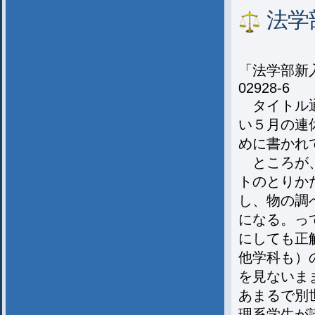
法学
「法学部新
02928-6
タイトル通
い５月の連
めに書かれ
ところが、
トのとりか
し、物の調
になる。っ
にしても正
他学科も）
を見ないま
あまるで別
理系学生が