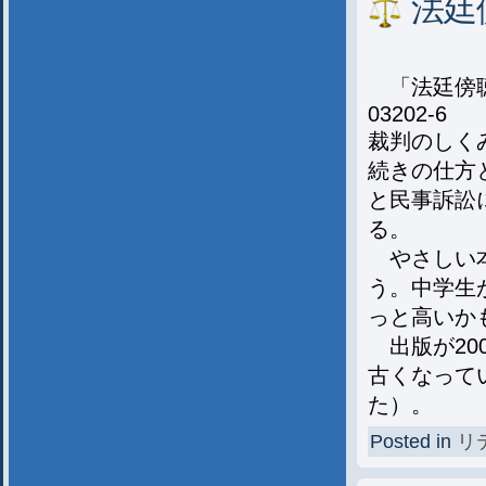
法廷
「法廷傍聴
03202-6
裁判のしく
続きの仕方
と民事訴訟
る。
やさしい本
う。中学生
っと高いか
出版が20
古くなって
た）。
Posted in
リ