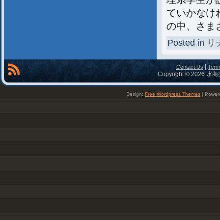
ていかなけ
の中、さま
Posted in
リ
|
Contact Us
Term
Copyright © 2026 水商
Design:
Free Wordpress Themes
| Power