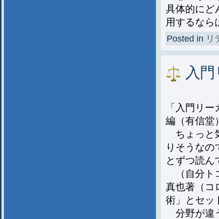
具体的にど
用するなら
Posted in
リ
入門
「入門リー
編（有信堂）4-
ちょっと気
りそうなの
とずつ読ん
（自分トコ
真也著（コロ
術」とセッ
分野が違う