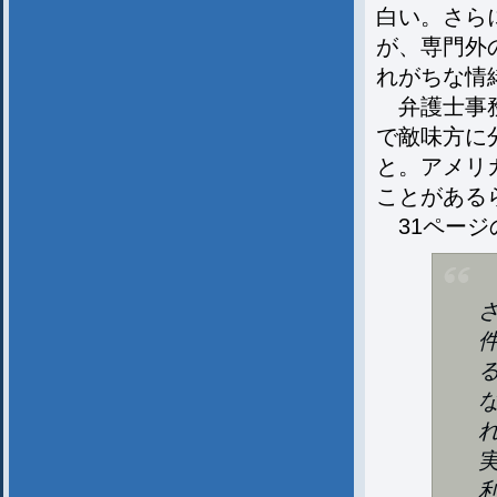
白い。さら
が、専門外
れがちな情
弁護士事務
で敵味方に
と。アメリ
ことがある
31ページ