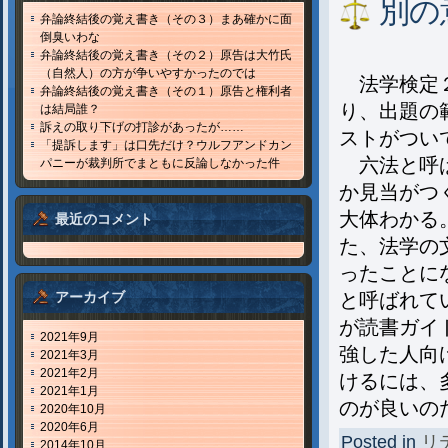
別の
弁論終結後の覚え書き（その３）まあ確かに面
倒臭いわな
弁論終結後の覚え書き（その２）原告は大竹氏
（自然人）の方が争いやすかったのでは
法学検定２
弁論終結後の覚え書き（その１）原告と権利者
り、出題の
は結局誰？
訴えの取り下げの打診があったが……
ストがつい
「提訴します」は口先だけ？ウルフアンドカン
六法と呼ば
パニーが裁判所でまともに反論しなかった件
か見当がつ
大体わかる
最近のコメント
た、法学の
ったことに
と呼ばれて
アーカイブ
が読書ガイ
2021年9月
強した人向
2021年3月
2021年2月
けるには、
2021年1月
のが良いの
2020年10月
2020年6月
Posted in
リ
2014年10月