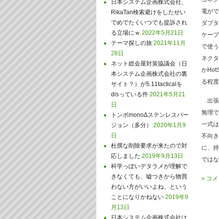
日本システム企画株式会社、
電がで
RikaTan検索避けをしたせい
でめでたくいつでも提訴され
ダプタ
る立場にｗ
2022年5月21日
ケーブ
テーマ探しの旅
2021年11月
で使う
28日
ネクタ
ネット総会屋対策協議会（日
かHo
本システム企画株式会社の裏
る程度
サイト？）が5.11tacticalを
disっている件
2021年5月21
出張
日
無理で
トンボmonoΔステンレスバー
一式は
ジョン（多分）
2020年1月9
日
不向き
杜撰な削除要求が来たので対
に、持
応しました
2019年9月13日
ではな
科学っぽいデタラメが理解で
きなくても、嘘つきから物買
»
コメ
わない方がいいよね、という
ことになりかねない
2019年9
月13日
日本システム企画株式会社は