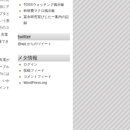
TOSSウォッチング掲示板
別にア
科研費マクロ掲示板
プタと
冨永研究室びじたー案内の記
いう形
録
方のコ
。充電
twitter
慢でき
@apj からのツイート
メタ情報
充電が
ログイン
ーブル
投稿フィード
のには
コメントフィード
。いか
WordPress.org
イント