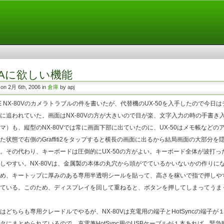
DAに欲しい機能
 on 2月 6th, 2006 in
倉庫
by apj
E NX-80Vのカメラトラブルの件を書いたが、代替機のUX-50を入手したので今日
に追われていた。画面はNX-80Vの方が大きいので目が楽、文字入力の時の手書き
マ）も、縦型のNX-80Vでは常に画面下部に出ていたのに、UX-50はメモ帳などの
た状態で右側のGraffiti2をタップすると横長の画面に出るから結局画面の大部分を
。その代わり、キーボードは圧倒的にUX-50の方がよい。キーボード全体が波打っ
しやすい。NX-80Vは、金属製の本体の丸穴から頭がでているかいないかの作りに
め、キートップに厚みのある専用半透明シールを貼って、高さを稼いで指で押しや
ている。このため、ディスプレイを回して重ねると、ボタンを押してしまってうま
どちらも専用クレードルでやるが、NX-80Vは充電用の端子とHotSyncの端子が
タにまとめられているので、充電兼HotSync用のUSBケーブルが１本あれば、緊急