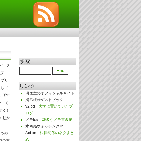
検索
はデータ
入力
アプリ
リンク
隠して
研究室のオフィシャルサイト
た形で
掲示板兼ゲストブック
なって
v2log
大学に置いていたブ
すくし
ログ
く動か
メモlog
雑多なメモ置き場
水商売ウォッチング in
Action
法律関係のネタまと
１つの
め
時の充