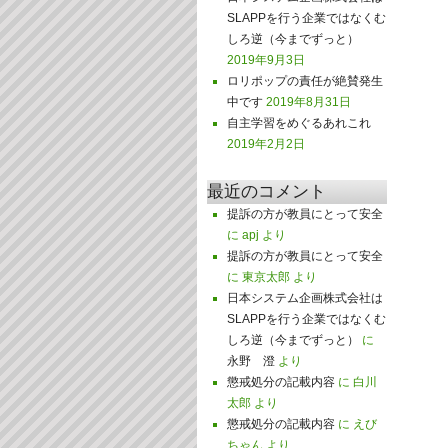
SLAPPを行う企業ではなくむ
しろ逆（今までずっと）
2019年9月3日
ロリポップの責任が絶賛発生
中です
2019年8月31日
自主学習をめぐるあれこれ
2019年2月2日
最近のコメント
提訴の方が教員にとって安全
に
apj
より
提訴の方が教員にとって安全
に
東京太郎
より
日本システム企画株式会社は
SLAPPを行う企業ではなくむ
しろ逆（今までずっと）
に
永野 澄
より
懲戒処分の記載内容
に
白川
太郎
より
懲戒処分の記載内容
に
えび
ちゃん
より