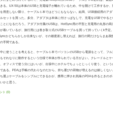
きる。UX-50は本体のUSBと充電端子が離れているため、中を開けて工作するか、
を用意しない限り、ケーブル１本ではどうにもならない。結局、USB接続用のアダ
ルセットを買った。多分、アダプタは本体に付けっぱなしで、充電をUSBでやると
ことになるだろう。アダプタ付属のUSBは、HotSync用の平型と充電用の丸形の両
が着いているが、旅行用には巻き取り式のUSBケーブルを買って持っていくk予定
tSyncかどちらかしか出来ないが、その都度差し替えれば、旅行の間だけならまあ我
の手間である。
中に使うことを考えると、ケーブル１本でパソコンのUSBから電源をとって、フル
もそれなりに動作するという仕様で本体が作られている方がよい。クレードルとケ
、オフィスで使う分にはいいが、出張中にホテルでちょっとじっくり使う、という
である。PDAは手帳の代わりなのだから、持ち運びの荷物が増えるのは嬉しくない
ち運ぶケーブルをシンプルにできるかが、携帯に押され気味のPDAを作るときのポ
いかと思う。
ント
(0)