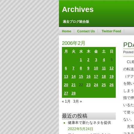
Archives
過去ブログ統合版
Home
Contact Us
Twitter Feed
2006年2月
P
月
火
水
木
金
土
日
Posted
1
2
3
4
5
CLI
6
7
8
9
10
11
12
の転送
（デク
13
14
15
16
17
18
19
を開い
20
21
22
23
24
25
26
しまう
27
28
指で押
« 1月
3月 »
いるた
て使っ
最近の投稿
ない。
健康本で新たなネタを提供
充電は
2022年5月24日
コネク