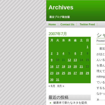
Archives
過去ブログ統合版
Home
Contact Us
Twitter Feed
2007年7月
シ
月
火
水
木
金
土
日
Posted
1
最近
2
3
4
5
6
7
8
がほと
んいる
9
10
11
12
13
14
15
を選ん
16
17
18
19
20
21
22
増えて
23
24
25
26
27
28
29
rot
30
31
ている
« 6月
8月 »
するも
なかっ
最近の投稿
ぁ……
健康本で新たなネタを提供