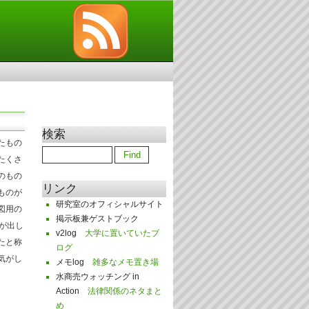
検索
たもの
たくさ
のもの
リンク
ものが
研究室のオフィシャルサイト
図用の
掲示板兼ゲストブック
Lが出し
v2log
大学に置いていたブ
たと称
ログ
気がし
メモlog
雑多なメモ置き場
水商売ウォッチング in
Action
法律関係のネタまと
め