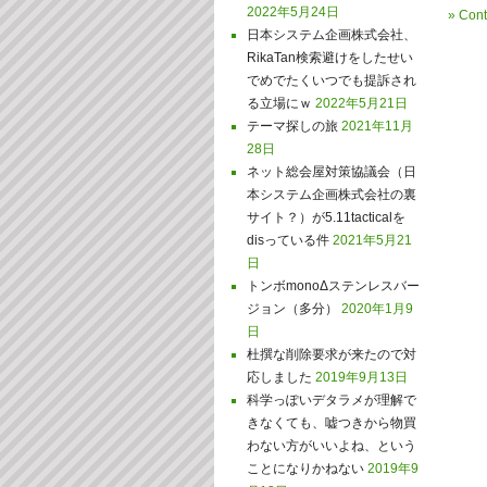
2022年5月24日
»
Cont
日本システム企画株式会社、
RikaTan検索避けをしたせい
でめでたくいつでも提訴され
る立場にｗ
2022年5月21日
テーマ探しの旅
2021年11月
28日
ネット総会屋対策協議会（日
本システム企画株式会社の裏
サイト？）が5.11tacticalを
disっている件
2021年5月21
日
トンボmonoΔステンレスバー
ジョン（多分）
2020年1月9
日
杜撰な削除要求が来たので対
応しました
2019年9月13日
科学っぽいデタラメが理解で
きなくても、嘘つきから物買
わない方がいいよね、という
ことになりかねない
2019年9