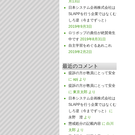
月13日
日本システム企画株式会社は
SLAPPを行う企業ではなくむ
しろ逆（今までずっと）
2019年9月3日
ロリポップの責任が絶賛発生
中です
2019年8月31日
自主学習をめぐるあれこれ
2019年2月2日
最近のコメント
提訴の方が教員にとって安全
に
apj
より
提訴の方が教員にとって安全
に
東京太郎
より
日本システム企画株式会社は
SLAPPを行う企業ではなくむ
しろ逆（今までずっと）
に
永野 澄
より
懲戒処分の記載内容
に
白川
太郎
より