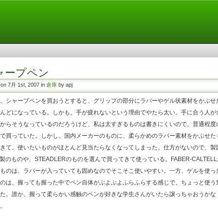
ャープペン
 on 7月 1st, 2007 in
倉庫
by apj
、シャープペンを買おうとすると、グリップの部分にラバーやゲル状素材をかぶせ
んどになっている。しかも、手が疲れないという理由でやたら太い。手に合う人が
からそうなっているのだろうけど、私は太すぎるものは書きにくいので、普通程度
で買っていた。しかし、国内メーカーのものに、柔らかめのラバー素材をかぶせた
きて、使いたいものがほとんど見当たらなくなってしまった。仕方がないので、製
ring製のものや、STEADLERのものを選んで買ってきて使っている。FABER-CALTEL
ものは、ラバーが入っていても固めなのでそこそこ使いやすい。一方、ゲルを使っ
のは、握っても握った中でペン自体がぶよぶよふらふらする感じで、ちょっと使う
た。誰か、握って柔らかい感触のペンが好きな学生さんがいたら譲っちゃおうかな
。