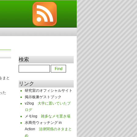
検索
をまと
リンク
研究室のオフィシャルサイト
った
掲示板兼ゲストブック
v2log
大学に置いていたブ
ログ
メモlog
雑多なメモ置き場
水商売ウォッチング in
Action
法律関係のネタまと
め