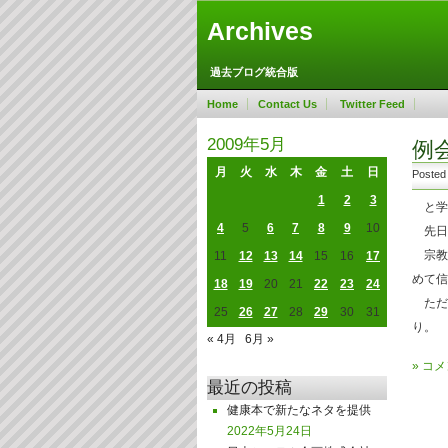
Archives
過去ブログ統合版
Home
Contact Us
Twitter Feed
2009年5月
例
月
火
水
木
金
土
日
Posted
1
2
3
と学
4
5
6
7
8
9
10
先日
宗教
11
12
13
14
15
16
17
めて信
18
19
20
21
22
23
24
ただ
25
26
27
28
29
30
31
り。
« 4月
6月 »
»
コメ
最近の投稿
健康本で新たなネタを提供
2022年5月24日