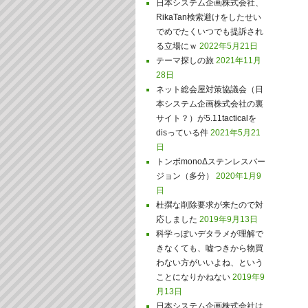
日本システム企画株式会社、
RikaTan検索避けをしたせい
でめでたくいつでも提訴され
る立場にｗ
2022年5月21日
テーマ探しの旅
2021年11月
28日
ネット総会屋対策協議会（日
本システム企画株式会社の裏
サイト？）が5.11tacticalを
disっている件
2021年5月21
日
トンボmonoΔステンレスバー
ジョン（多分）
2020年1月9
日
杜撰な削除要求が来たので対
応しました
2019年9月13日
科学っぽいデタラメが理解で
きなくても、嘘つきから物買
わない方がいいよね、という
ことになりかねない
2019年9
月13日
日本システム企画株式会社は