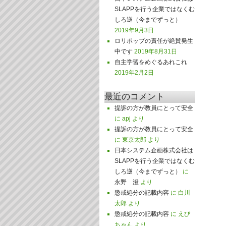
SLAPPを行う企業ではなくむ
しろ逆（今までずっと）
2019年9月3日
ロリポップの責任が絶賛発生
中です
2019年8月31日
自主学習をめぐるあれこれ
2019年2月2日
最近のコメント
提訴の方が教員にとって安全
に
apj
より
提訴の方が教員にとって安全
に
東京太郎
より
日本システム企画株式会社は
SLAPPを行う企業ではなくむ
しろ逆（今までずっと）
に
永野 澄
より
懲戒処分の記載内容
に
白川
太郎
より
懲戒処分の記載内容
に
えび
ちゃん
より