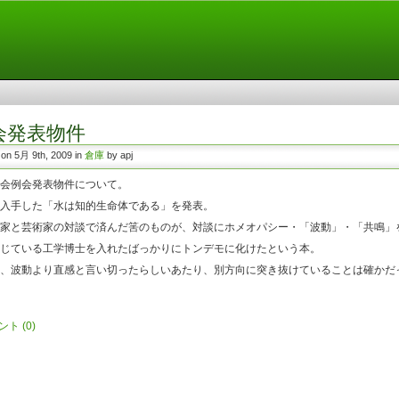
会発表物件
 on 5月 9th, 2009 in
倉庫
by apj
会例会発表物件について。
入手した「水は知的生命体である」を発表。
家と芸術家の対談で済んだ筈のものが、対談にホメオパシー・「波動」・「共鳴」
じている工学博士を入れたばっかりにトンデモに化けたという本。
、波動より直感と言い切ったらしいあたり、別方向に突き抜けていることは確かだ
ント
(0)