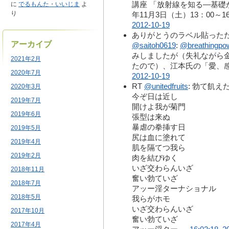
講座 「放射線を知る―基礎か
に
でるもんた・いいじま
よ
り
年11月3日（土）13：00～16:45
2012-10-19
ありがとうのラベル貼った
アーカイブ
@saitoh0619
:
@breathingpo
みしましたが（失礼ながら
2021年2月
たので）、江本氏の「愛、
2020年7月
2012-10-19
RT
@unitedfruits
: 勃て飢え
2020年3月
今ぞ日は近し
2019年7月
開けよ我が菊門
2019年6月
張型は来ぬ
暴虐の拳挿す日
2019年5月
尻は血に塗れて
2019年4月
肌を隔てつ我ら
2019年2月
肉を結びゆく
いざ交わらんいざ
2018年11月
奮い勃ていざ
2018年7月
アッー淫ターナショナル
2018年5月
我らがホモ
いざ交わらんいざ
2017年10月
奮い勃ていざ
2017年4月