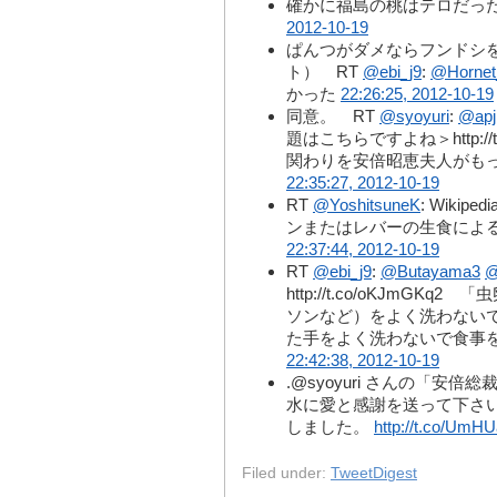
確かに福島の桃はテロだっ
2012-10-19
ぱんつがダメならフンドシ
ト） RT
@ebi_j9
:
@Hornet
かった
22:26:25, 2012-10-19
同意。 RT
@syoyuri
:
@apj
題はこちらですよね＞http://
関わりを安倍昭恵夫人がもっていること
22:35:27, 2012-10-19
RT
@YoshitsuneK
: Wiki
ンまたはレバーの生食によ
22:37:44, 2012-10-19
RT
@ebi_j9
:
@Butayama3
@
http://t.co/oKJmG
ソンなど）をよく洗わない
た手をよく洗わないで食事
22:42:38, 2012-10-19
.@syoyuri さんの「安
水に愛と感謝を送って下さ
しました。
http://t.co/Um
Filed under:
TweetDigest