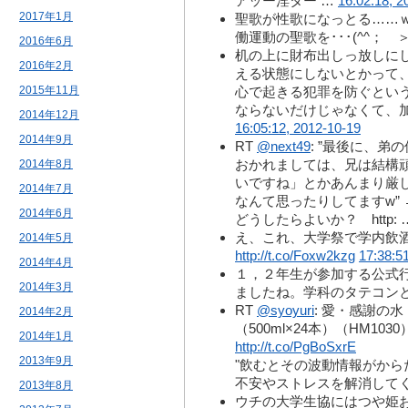
アッー淫ター …
16:02:18, 2
2017年1月
聖歌が性歌になっとる……
働運動の聖歌を･･･(^^； 
2016年6月
机の上に財布出しっ放しに
2016年2月
える状態にしないとかって
2015年11月
心で起きる犯罪を防ぐとい
ならないだけじゃなくて、
2014年12月
16:05:12, 2012-10-19
2014年9月
RT
@next49
: ”最後に、
おかれましては、兄は結構
2014年8月
いですね」とかあんまり厳
2014年7月
なんて思ったりしてますw”
2014年6月
どうしたらよいか？ http: 
え、これ、大学祭で学内飲
2014年5月
http://t.co/Foxw2kzg
17:38:5
2014年4月
１，２年生が参加する公式
2014年3月
ましたね。学科のタテコン
RT
@syoyuri
: 愛・感謝の水 
2014年2月
（500ml×24本）（HM1030）
2014年1月
http://t.co/PgBoSxrE
2013年9月
"飲むとその波動情報がか
不安やストレスを解消してく
2013年8月
ウチの大学生協にはつや姫