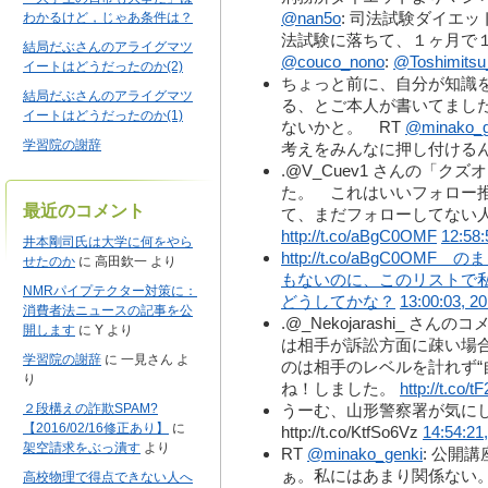
@nan5o
: 司法試験ダイエッ
わかるけど，じゃあ条件は？
法試験に落ちて、１ヶ月で
結局だぶさんのアライグマツ
@couco_nono
:
@Toshimits
イートはどうだったのか(2)
ちょっと前に、自分が知識
結局だぶさんのアライグマツ
る、とご本人が書いてまし
イートはどうだったのか(1)
ないかと。 RT
@minako_g
学習院の謝辞
考えをみんなに押し付ける
.@V_Cuev1 さんの「
た。 これはいいフォロー
最近のコメント
て、まだフォローしてない
http://t.co/aBgC0OMF
12:58:
井本剛司氏は大学に何をやら
http://t.co/aBgC0
せたのか
に
高田欽一
より
もないのに、このリストで
NMRパイプテクター対策に：
どうしてかな？
13:00:03, 2
消費者法ニュースの記事を公
.@_Nekojarashi_ 
開します
に
Y
より
は相手が訴訟方面に疎い場
学習院の謝辞
に
一見さん
よ
のは相手のレベルを計れず“
り
ね！しました。
http://t.co/
２段構えの詐欺SPAM?
うーむ、山形警察署が気に
【2016/02/16修正あり】
に
http://t.co/KtfSo6Vz
14:54:21
架空請求をぶっ潰す
より
RT
@minako_genki
: 公開
ぁ。私にはあまり関係ない。 
高校物理で得点できない人へ