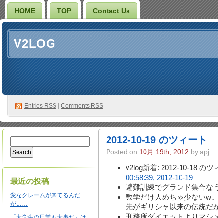
HOME
TOP
Contact Us
V2LOG
Entries
RSS
|
Comments RSS
2012-10-19 のツィート
Posted on
10月 19th, 2012
by apj
v2log新着: 2012-10-18 
00:58:39, 2012-10-19
最近の投稿
避難訓練でグランド集合な
変なクレームが来てるんだ
数学だけ人めちゃ少ないw
が……
先がギリシャ以来の伝統だ
刑務所ダイエットよりマシ
「大学生の日常も大事だ」は