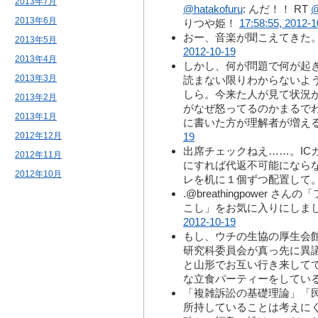
2013年7月
@hatakofuru
: んだ！！ RT
@
2013年6月
りつや姫！
17:58:55, 2012-1
おー、音楽が聞こえてきた
2013年5月
2012-10-19
2013年4月
しかし、何が問題で何が起
2013年3月
読まない限りわからないよ
しら。今来た人が見て状況
2013年2月
がなぜ怒ってるのかまるで
2013年1月
に書いた方が理解者が増え
2012年12月
19
出席チェックねえ……。IC
2012年11月
にすれば代返不可能にならな
2012年10月
レを机に１個ずつ配置して
.@breathingpower
こし」をお気に入りにしま
2012-10-19
もし、ウチの生協の厚生会
研究科委員会が真っ先に異
と山形でお互い行き来して
な立食パーティーをしてい
「複雑訴訟の基礎理論」「
所持していることは考えに