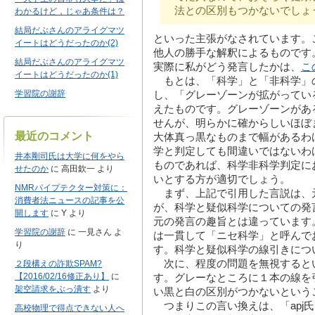
法との区別もつかないでしょ
わかるけど，じゃあ条件は？
結局だぶさんのアライグマツ
といった主張がなされています。
イートはどうだったのか(2)
他人の勝手な解釈によるものです
結局だぶさんのアライグマツ
実際に私がどう発言したかは、
こ
イートはどうだったのか(1)
もとは、「科学」と「非科学」
学習院の謝辞
し、「グレーゾーンが拡がってい
えたものです。グレーゾーンがあ
せんが、明らかに確からしいほぼ
最近のコメント
大体真っ黒なものまで幅があるわ
学と判定しても間違いではないわ
井本剛司氏は大学に何をやら
ものであれば、科学非科学判定に
せたのか
に
高田欽一
より
いとする方が適切でしょう。
NMRパイプテクター対策に：
まず、上記で引用した言説は、
消費者法ニュースの記事を公
が、科学と疑似科学についての発
開します
に
Y
より
元の発言の趣旨とは違っています
学習院の謝辞
に
一見さん
よ
は一貫して「ニセ科学」と呼んで
り
す。科学と疑似科学の線引きにつ
次に、程度の問題を無視すると
２段構えの詐欺SPAM?
【2016/02/16修正あり】
に
す。グレーなところに１本の線を
架空請求をぶっ潰す
より
い黒と白の区別がつかないという
つまりこの言い換えは、「apj
高校物理で得点できない人へ