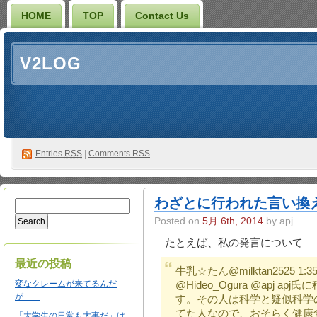
HOME
TOP
Contact Us
V2LOG
Entries
RSS
|
Comments RSS
わざとに行われた言い換
Posted on
5月 6th, 2014
by apj
たとえば、私の発言について
最近の投稿
牛乳☆たん@milktan2525 1:3
変なクレームが来てるんだ
@Hideo_Ogura @apj 
が……
す。その人は科学と疑似科学
てた人なので、おそらく健康
「大学生の日常も大事だ」は