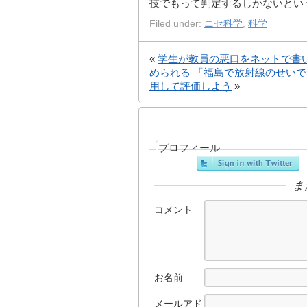
技でもって判定するしかないとい
Filed under:
ニセ科学
,
科学
«
学生が教員の悪口をネットで書
められる
「福島で放射線のせいで
用して評価しよう
»
プロフィール
ま
コメント
お名前
メールアド