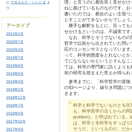
理」と言うのに都合良く見せかけ
に
でるもんた・いいじま
よ
ねじ曲げているものなのです。お
り
書いたのでは、都合のよい主張つ
とすことができないからでしょう
アーカイブ
勝手な解釈をもとに、言っても
せかけるというのは、不誠実です
2021年2月
なお、科学とそうでないものの
2020年7月
哲学で以前から出されていた問い
応のコンセンサスとなっています
2020年3月
って、科学的態度をとれないとか
2019年7月
てにならないかというとそんなこ
2019年6月
ては、科学の専門家に訊くよりも
状の研究を踏まえた答えが得られ
2019年5月
参考までに、「科学哲学の冒険」
2019年4月
の83ページより、線引き問題に
2019年2月
きます。
2018年11月
科学と科学でないものとを区
2018年7月
も、科学哲学の古くからの問題で、
2018年5月
problem)」と呼ばれてい
2017年10月
は、科学と非科学をすっぱり
そうだ、というものだ。だか
2017年4月