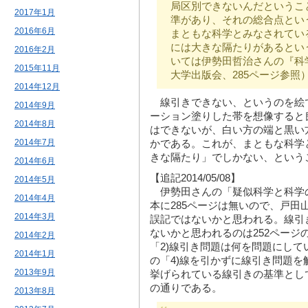
局区別できないんだというこ
2017年1月
準があり、それの総合点とい
2016年6月
まともな科学とみなされてい
には大きな隔たりがあるとい
2016年2月
いては伊勢田哲治さんの『科
2015年11月
大学出版会、285ページ参照
2014年12月
線引きできない、というのを絵
2014年9月
ーション塗りした帯を想像すると
2014年8月
はできないが、白い方の端と黒い
2014年7月
かである。これが、まともな科学
きな隔たり」でしかない、という
2014年6月
【追記2014/05/08】
2014年5月
伊勢田さんの「疑似科学と科学
2014年4月
本に285ページは無いので、戸田
2014年3月
誤記ではないかと思われる。線引
ないかと思われるのは252ページ
2014年2月
「2)線引き問題は何を問題にして
2014年1月
の「4)線を引かずに線引き問題
2013年9月
挙げられている線引きの基準とし
の通りである。
2013年8月