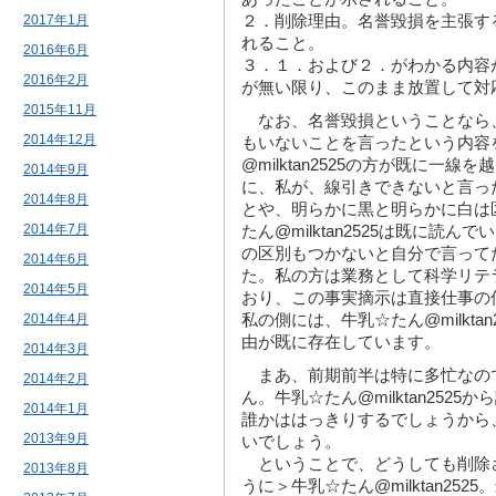
２．削除理由。名誉毀損を主張す
2017年1月
れること。
2016年6月
３．１．および２．がわかる内容
2016年2月
が無い限り、このまま放置して対
2015年11月
なお、名誉毀損ということなら
2014年12月
もいないことを言ったという内容
@milktan2525の方が既に一
2014年9月
に、私が、線引きできないと言っ
2014年8月
とや、明らかに黒と明らかに白は
2014年7月
たん@milktan2525は既に読
の区別もつかないと自分で言って
2014年6月
た。私の方は業務として科学リテ
2014年5月
おり、この事実摘示は直接仕事の
私の側には、牛乳☆たん@milkta
2014年4月
由が既に存在しています。
2014年3月
まあ、前期前半は特に多忙なの
2014年2月
ん。牛乳☆たん@milktan252
2014年1月
誰かははっきりするでしょうから
2013年9月
いでしょう。
ということで、どうしても削除
2013年8月
うに＞牛乳☆たん@milktan25