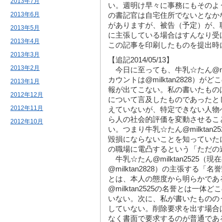
2013年7月
い。週明け早々に事務にもそのよ
2013年6月
の書記官は自宅住所でないとなか
がありますが、被告（予定）が、
2013年5月
に主張している場合はすんなり受
2013年4月
この記事を印刷したものを提出時
2013年3月
【追記2014/05/13】
2013年2月
今日に至っても、牛乳☆たん@mil
カウントは@milktan2828）
2013年1月
報が出てこない。私の書いたもの
2012年12月
について言及したものであったと
2012年11月
えていないが、特定できない人物
ら人の社会的評価を変動させるこ
2012年10月
い。つまり牛乳☆たん@milktan
毀損にならないことを知っていた
の職場に電凸するという「ただの
牛乳☆たん@milktan2525
@milktan2828）の主張する
とは、本人の態度から明らかであ
@milktan2525の名誉とは一
いない。次に、私が書いたものの
していない。削除要求を出す場合
なく書面で要求するのが普通であ