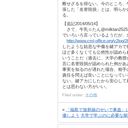
断せざるを得ない。今のところ、牛乳☆
張した「名誉毀損」とは、明らか
る。
【追記2014/05/14】
さて、牛乳☆たん@milktan2525
でいろいろ言っているようだが、
http://www.cml-office.org/v2log/
したような姑息な中傷を鍵アカで
ほど多くなくても公然性が認めら
いうことだ（過去に、大学の教授
言に名誉毀損が認められた例があ
事実を知るのが遅れた場合、相手
責任を問えば良いことになってい
ない。鍵アカにしたから安心して
とは思わない方がいい。
Filed under:
その他
«
「福島で放射線のせいで鼻血」
価しよう
大学で学ぶのに必要な能