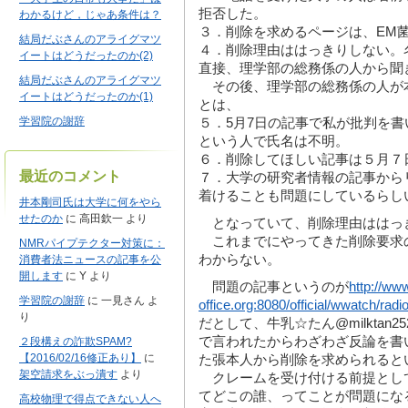
拒否した。
わかるけど，じゃあ条件は？
３．削除を求めるページは、EM
結局だぶさんのアライグマツ
４．削除理由ははっきりしない。
イートはどうだったのか(2)
直接、理学部の総務係の人から聞
結局だぶさんのアライグマツ
その後、理学部の総務係の人が
イートはどうだったのか(1)
とは、
学習院の謝辞
５．5月7日の記事で私が批判を書いた
という人で氏名は不明。
６．削除してほしい記事は５月７
最近のコメント
７．大学の研究者情報の記事から
着けることも問題にしているらし
井本剛司氏は大学に何をやら
せたのか
に
高田欽一
より
となっていて、削除理由ははっ
これまでにやってきた削除要求
NMRパイプテクター対策に：
わからない。
消費者法ニュースの記事を公
開します
に
Y
より
問題の記事というのが
http://ww
学習院の謝辞
に
一見さん
よ
office.org:8080/official/wwatch/ra
り
だとして、牛乳☆たん@milktan
で言われたからわざわざ反論を書
２段構えの詐欺SPAM?
【2016/02/16修正あり】
に
た張本人から削除を求められると
架空請求をぶっ潰す
より
クレームを受け付ける前提として、牛
てどこの誰、ってことが問題にな
高校物理で得点できない人へ