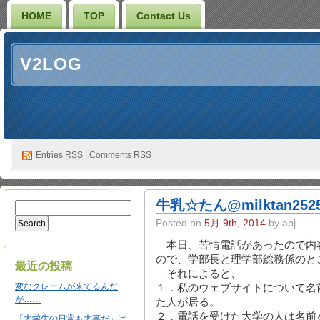
HOME
TOP
Contact Us
V2LOG
Entries
RSS
|
Comments RSS
牛乳☆たん@milktan2
Posted on
5月 9th, 2014
by apj
本日、苦情電話があったので内
ので、学部長と理学部総務係のと
最近の投稿
それによると、
変なクレームが来てるんだ
１．私のウェブサイトについて名
が……
た人が居る。
２．電話を受けた大学の人は名前
「大学生の日常も大事だ」は