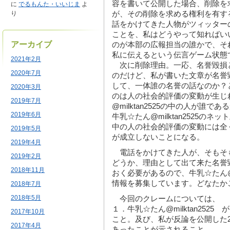
容を書いて公開した場合、削除を
に
でるもんた・いいじま
よ
が、その削除を求める権利を有す
り
話をかけてきた人物がツィッターの牛乳
ことを、私はどうやって知ればい
アーカイブ
のが本部の広報担当の誰かで、そ
私に伝えるという伝言ゲーム状態
2021年2月
次に削除理由。一応、名誉毀損
2020年7月
のだけど、私が書いた文章が名誉
して、一体誰の名誉の話なのか？
2020年3月
のは人の社会的評価の変動が生じ
2019年7月
@milktan2525の中の人が誰
2019年6月
牛乳☆たん@milktan2525の
中の人の社会的評価の変動には全
2019年5月
が成立しないことになる。
2019年4月
電話をかけてきた人が、そもそ
2019年2月
どうか、理由として出て来た名誉
2018年11月
おく必要があるので、牛乳☆たん@mi
情報を募集しています。どなたか
2018年7月
2018年5月
今回のクレームについては、
１．牛乳☆たん@milktan252
2017年10月
こと。及び、私が反論を公開した20
2017年4月
あったことが示されること。