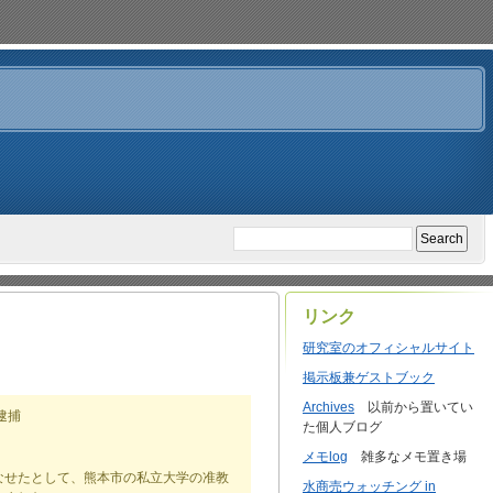
リンク
研究室のオフィシャルサイト
掲示板兼ゲストブック
Archives
以前から置いてい
逮捕
た個人ブログ
メモlog
雑多なメモ置き場
なせたとして、熊本市の私立大学の准教
水商売ウォッチング in