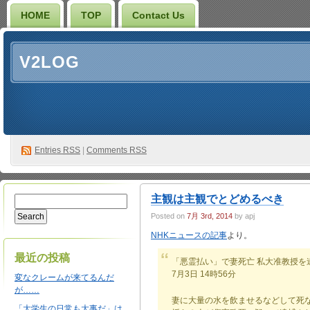
HOME
TOP
Contact Us
V2LOG
Entries
RSS
|
Comments RSS
主観は主観でとどめるべき
Posted on
7月 3rd, 2014
by apj
NHKニュースの記事
より。
最近の投稿
「悪霊払い」で妻死亡 私大准教授を
7月3日 14時56分
変なクレームが来てるんだ
が……
妻に大量の水を飲ませるなどして死
「大学生の日常も大事だ」は