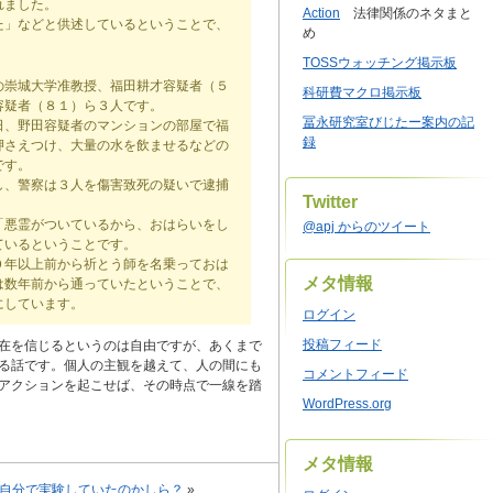
れました。
Action
法律関係のネタまと
た」などと供述しているということで、
め
TOSSウォッチング掲示板
の崇城大学准教授、福田耕才容疑者（５
科研費マクロ掲示板
容疑者（８１）ら３人です。
冨永研究室びじたー案内の記
日、野田容疑者のマンションの部屋で福
録
押さえつけ、大量の水を飲ませるなどの
です。
し、警察は３人を傷害致死の疑いで逮捕
Twitter
「悪霊がついているから、おはらいをし
@apj からのツイート
ているということです。
０年以上前から祈とう師を名乗っておは
メタ情報
は数年前から通っていたということで、
にしています。
ログイン
投稿フィード
在を信じるというのは自由ですが、あくまで
る話です。個人の主観を越えて、人の間にも
コメントフィード
アクションを起こせば、その時点で一線を踏
WordPress.org
メタ情報
自分で実験していたのかしら？
»