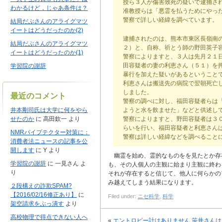
授ら３人が傷害致死の疑いで逮捕さ
わかるけど，じゃあ条件は？
准教授らは「悪霊を払うためにやっ
警察で詳しい経緯を調べています。
結局だぶさんのアライグマツ
イートはどうだったのか(2)
逮捕されたのは、熊本市東区長嶺南
結局だぶさんのアライグマツ
２）と、自称、祈とう師の野田英子
イートはどうだったのか(1)
警察によりますと、３人は先月２１
田容疑者の妻の利恵さん（５１）を
学習院の謝辞
暴行を加えた疑いがあるということ
利恵さんは搬送先の病院で翌朝死亡
しました。
最近のコメント
警察の調べに対し、福田容疑者らは
井本剛司氏は大学に何をやら
ようと水を飲ませた」などと供述し
せたのか
に
高田欽一
より
警察によりますと、野田容疑者は３
らいを行い、福田容疑者と利恵さん
NMRパイプテクター対策に：
警察は詳しい経緯などを調べること
消費者法ニュースの記事を公
開します
に
Y
より
幽霊を始め、霊的なものをを見たとか存
学習院の謝辞
に
一見さん
よ
も、その人個人の主観に始まり主観に終わ
り
それが存在すると信じて、他人に何らかの
み越えてしまう結果になります。
２段構えの詐欺SPAM?
【2016/02/16修正あり】
に
Filed under:
ニセ科学
,
科学
架空請求をぶっ潰す
より
高校物理で得点できない人へ
«
エントロピー計はありません
笹井さんは