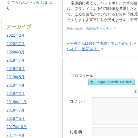
に
でるもんた・いいじま
よ
常識的に考えて、ペットボトルの水の値段と
り
は、ブランドによる付加価値を考慮したと
で、こんな値段がついているものを「推奨
たくりますよ宣言にしか見えません。茅野
アーカイブ
Filed under:
水商売ウォッチング
2021年2月
«
笹井さんは自分で実験していたのかしら
2020年7月
いる件（追記あり）
»
2020年3月
2019年7月
2019年6月
プロフィール
2019年5月
2019年4月
ま
2019年2月
コメント
2018年11月
2018年7月
2018年5月
2017年10月
お名前
2017年4月