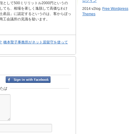
ログイン
して500ミリリットル2000円というの
しても、相場を著しく逸脱して高価なわけ
2014 v2log.
Free Wordpress
土産品」に認定するというのは、客からぼっ
Themes
商工会議所の見識を疑います。
？
橋本聖子事務所がネット居留守を使って
たは