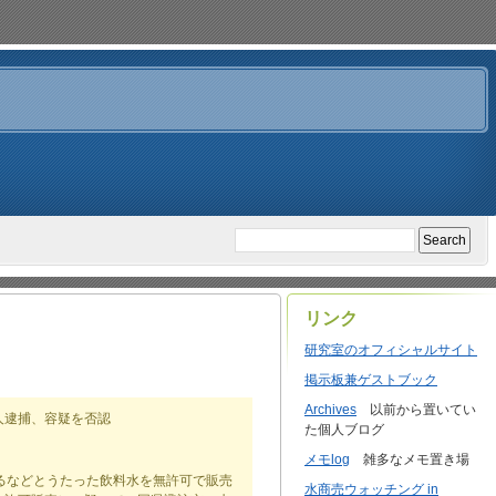
リンク
研究室のオフィシャルサイト
掲示板兼ゲストブック
Archives
以前から置いてい
人逮捕、容疑を否認
た個人ブログ
メモlog
雑多なメモ置き場
るなどとうたった飲料水を無許可で販売
水商売ウォッチング in