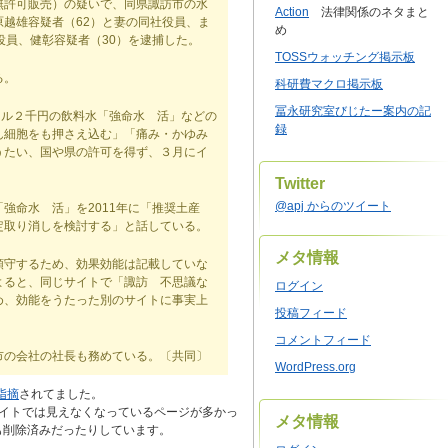
無許可販売）の疑いで、同県諏訪市の水
Action
法律関係のネタまと
越雄容疑者（62）と妻の同社役員、ま
め
役員、健彰容疑者（30）を逮捕した。
TOSSウォッチング掲示板
る。
科研費マクロ掲示板
冨永研究室びじたー案内の記
トル２千円の飲料水「強命水 活」などの
録
ん細胞をも押さえ込む」「痛み・かゆみ
うたい、国や県の許可を得ず、３月にイ
。
Twitter
@apj からのツイート
命水 活」を2011年に「推奨土産
定取り消しを検討する」と話している。
メタ情報
守するため、効果効能は記載していな
よると、同じサイトで「諏訪 不思議な
ログイン
め、効能をうたった別のサイトに事実上
投稿フィード
コメントフィード
の会社の社長も務めている。〔共同〕
WordPress.org
指摘
されてました。
イトでは見えなくなっているページが多かっ
メタ情報
も削除済みだったりしています。