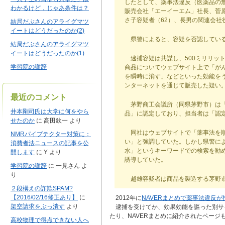
したとして、薬事法違反（医薬品の
わかるけど，じゃあ条件は？
販売会社「エーイーエム」社長、菅原
さ子容疑者（62）、長男の関連会社
結局だぶさんのアライグマツ
イートはどうだったのか(2)
県警によると、容疑を否認してい
結局だぶさんのアライグマツ
イートはどうだったのか(1)
逮捕容疑は共謀し、500ミリリッ
学習院の謝辞
商品についてウェブサイト上で「が
を瞬時に消す」などといった効能を
ンターネットを通じて販売した疑い
最近のコメント
茅野商工会議所（同県茅野市）は「強
井本剛司氏は大学に何をやら
品」に認定しており、担当者は「認
せたのか
に
高田欽一
より
同社はウェブサイトで「薬事法を順
NMRパイプテクター対策に：
い」と強調していた。しかし県警に
消費者法ニュースの記事を公
水」というキーワードでの検索を勧
開します
に
Y
より
誘導していた。
学習院の謝辞
に
一見さん
よ
り
越雄容疑者は商品を製造する茅野市
２段構えの詐欺SPAM?
【2016/02/16修正あり】
に
2012年に
NAVERまとめで薬事法違反が
架空請求をぶっ潰す
より
逮捕を受けてか、効果効能を謳った別サ
たり、NAVERまとめに紹介されたページ
高校物理で得点できない人へ