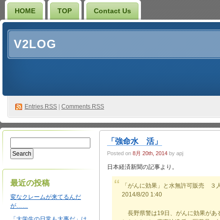
HOME
TOP
Contact Us
V2LOG
Entries
RSS
|
Comments RSS
「強命水 活」
Posted on
8月 20th, 2014
by apj
日本経済新聞の記事より。
最近の投稿
「がんに効果」と水無許可販売 ３
2014/8/20 1:40
変なクレームが来てるんだ
が……
長野県警は19日、がんに効果があ
「大学生の日常も大事だ」は