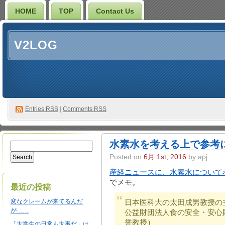
HOME
TOP
Contact Us
V2LOG
Entries
RSS
|
Comments RSS
水素水を考える上で参考
Posted on
6月 1st, 2016
by apj
産経ニュースに、水素水について
でメモ。
最近の投稿
変なクレームが来てるんだ
日本医科大の太田成男教授
が……
公益財団法人食の安全・安心
誉教授）
「大学生の日常も大事だ」は