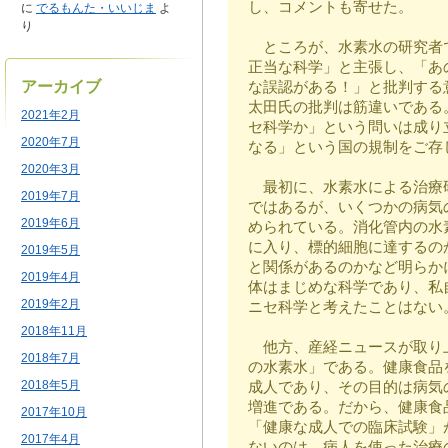
し、コメントも寄せた。
に
でるもんた・いいじま
よ
り
ところが、水素水の研究者
正当な科学」と主張し、「あ
アーカイブ
な誤認がある！」と批判する
太田氏の批判は筋違いである
2021年2月
セ科学か」という問いは成り
2020年7月
なる」という国の規制をご存
2020年3月
最初に、水素水による治療
2019年7月
ではあるが、いくつかの病気
2019年6月
められている。消化管内の水
に入り、標的細胞に達するの
2019年5月
と関係があるのかなど明らか
2019年4月
体はまじめな科学であり、私
2019年2月
ニセ科学と考えたことはない
2018年11月
他方、産経ニュースが取り
2018年7月
の水素水」である。健康食品
2018年5月
成人であり、その目的は病気
増進である。だから、健康食
2017年10月
「健康な成人での臨床試験」
2017年4月
ないのは、病人を使った治療