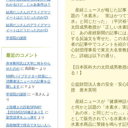
わかるけど，じゃあ条件は？
産経ニュースが報じた記事
結局だぶさんのアライグマツ
題の『水素水』 実はかつて
イートはどうだったのか(2)
水』と同じだった」（平沢裕
結局だぶさんのアライグマツ
太田成男教授が「正しい水素
イートはどうだったのか(1)
に あの産經新聞の記事には
学習院の謝辞
する反論文を寄せた。この太
者の記事中でコメントを紹介
心財団理事長で東京大名誉教
最近のコメント
た。詳細は以下の通り。
井本剛司氏は大学に何をやら
【日本医科大の太田成男教授
せたのか
に
高田欽一
より
る！】
NMRパイプテクター対策に：
消費者法ニュースの記事を公
公益財団法人食の安全・安心
開します
に
Y
より
授 唐木英明
学習院の謝辞
に
一見さん
よ
り
産経ニュースが『健康神話
と何かと話題の「水素水」実
２段構えの詐欺SPAM?
【2016/02/16修正あり】
に
「あの水」と同じだった…』
架空請求をぶっ潰す
より
として販売されている水素水
水素水商品に警鐘を鳴らす記
高校物理で得点できない人へ