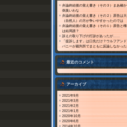
弁論終結後の覚え書き（その３）まあ確か
倒臭いわな
弁論終結後の覚え書き（その２）原告は大
（自然人）の方が争いやすかったのでは
弁論終結後の覚え書き（その１）原告と権
は結局誰？
訴えの取り下げの打診があったが……
「提訴します」は口先だけ？ウルフアンド
パニーが裁判所でまともに反論しなかった
最近のコメント
アーカイブ
2021年9月
2021年3月
2021年2月
2021年1月
2020年10月
2020年6月
2014年10月