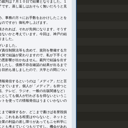
の裁判は７月１０日で結審となりました。１
了です。蒸し返しはおそらく無いだろうと見
め、事務の方々にお手数をおかけしたことを
なのですが）御礼申し上げます。
責されれば、それが先例になります。そうす
はないかと考えています。今回は、神戸の結
りました。
ざいました。
ダ責任制限法等も含めて、規則を整備する方
次第で結論が変わりますので、私が下手くそ
の悪影響が出かねません。裁判で結論を出す
ましたし、債務不存在確認の結果が出るまで
う目的も達しましたので、大学との間につい
情報発信するというのは「メディア」だと言
できています。個人が「メディア」を持つと
誌、テレビ、ラジオ、一般の出版関連など）
たとしても個人が行わざるを得ないというこ
ットを使っての情報発信はうまくいかないの
こまで確保するか、どこまで書けば名誉毀損
も、これをある程度はやらないと、ネットと
企業の利益の差し障りがあってもニセ科学に
ことも考えていくつもりですし、機会があれ