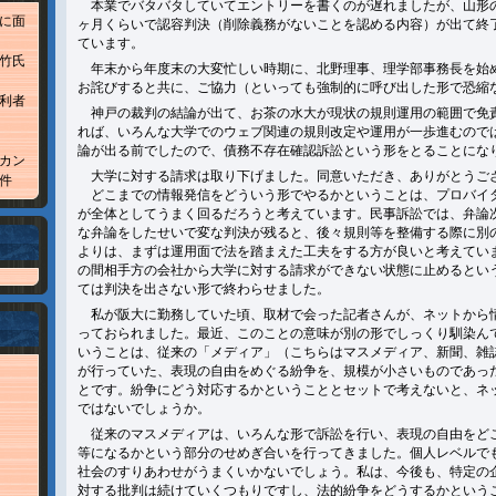
本業でバタバタしていてエントリーを書くのが遅れましたが、山形
に面
ヶ月くらいで認容判決（削除義務がないことを認める内容）が出て終
ています。
竹氏
年末から年度末の大変忙しい時期に、北野理事、理学部事務長を始
お詫びすると共に、ご協力（といっても強制的に呼び出した形で恐縮
利者
神戸の裁判の結論が出て、お茶の水大が現状の規則運用の範囲で免
れば、いろんな大学でのウェブ関連の規則改定や運用が一歩進むので
論が出る前でしたので、債務不存在確認訴訟という形をとることにな
カン
大学に対する請求は取り下げました。同意いただき、ありがとうご
件
どこまでの情報発信をどういう形でやるかということは、プロバイ
が全体としてうまく回るだろうと考えています。民事訴訟では、弁論
な弁論をしたせいで変な判決が残ると、後々規則等を整備する際に別
よりは、まずは運用面で法を踏まえた工夫をする方が良いと考えてい
の間相手方の会社から大学に対する請求ができない状態に止めるとい
ては判決を出さない形で終わらせました。
私が阪大に勤務していた頃、取材で会った記者さんが、ネットから
っておられました。最近、このことの意味が別の形でしっくり馴染ん
いうことは、従来の「メディア」（こちらはマスメディア、新聞、雑
が行っていた、表現の自由をめぐる紛争を、規模が小さいものであっ
とです。紛争にどう対応するかということとセットで考えないと、ネ
ではないでしょうか。
従来のマスメディアは、いろんな形で訴訟を行い、表現の自由をど
等になるかという部分のせめぎ合いを行ってきました。個人レベルで
社会のすりあわせがうまくいかないでしょう。私は、今後も、特定の
対する批判は続けていくつもりですし、法的紛争をどうするかという