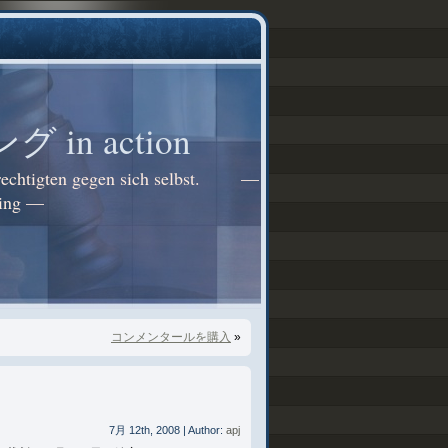
n action
Berechtigten gegen sich selbst. —
ring —
コンメンタールを購入
»
7月 12th, 2008 | Author:
apj