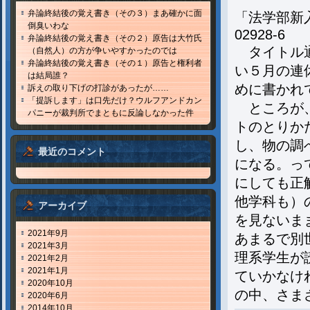
弁論終結後の覚え書き（その３）まあ確かに面
「法学部新
倒臭いわな
02928-6
弁論終結後の覚え書き（その２）原告は大竹氏
タイトル通
（自然人）の方が争いやすかったのでは
弁論終結後の覚え書き（その１）原告と権利者
い５月の連
は結局誰？
めに書かれ
訴えの取り下げの打診があったが……
「提訴します」は口先だけ？ウルフアンドカン
ところが、
パニーが裁判所でまともに反論しなかった件
トのとりか
し、物の調
最近のコメント
になる。っ
にしても正
他学科も）
アーカイブ
を見ないま
2021年9月
あまるで別
2021年3月
理系学生が
2021年2月
2021年1月
ていかなけ
2020年10月
の中、さま
2020年6月
2014年10月