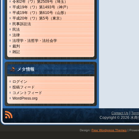
令和2年（ワ）第2509号（埼玉）
平成19年（ワ）第1493号（神戸）
平成19年（ワ）第610号（山形）
平成20年（ワ）第5号（東京）
民事訴訟法
民法
法律
法理学・法哲学・法社会学
裁判
雑記
メタ情報
ログイン
投稿フィード
コメントフィード
WordPress.org
|
Contact Us
Term
Copyright © 2026 水商
Design:
Free Wordpress Themes
| Power