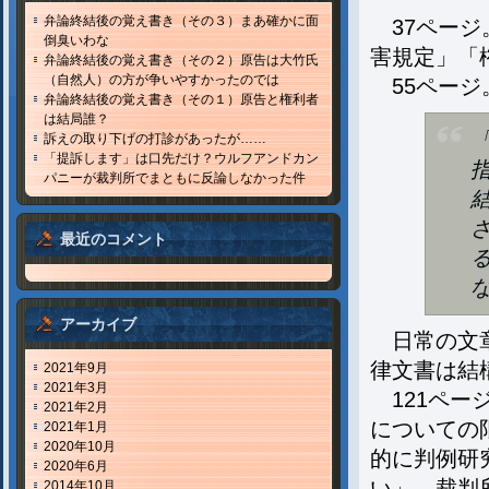
弁論終結後の覚え書き（その３）まあ確かに面
37ページ
倒臭いわな
害規定」「
弁論終結後の覚え書き（その２）原告は大竹氏
（自然人）の方が争いやすかったのでは
55ページ
弁論終結後の覚え書き（その１）原告と権利者
は結局誰？
訴えの取り下げの打診があったが……
「提訴します」は口先だけ？ウルフアンドカン
パニーが裁判所でまともに反論しなかった件
最近のコメント
アーカイブ
日常の文章
律文書は結
2021年9月
2021年3月
121ペー
2021年2月
についての
2021年1月
2020年10月
的に判例研
2020年6月
い」。裁判
2014年10月