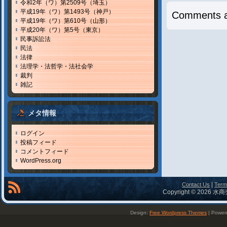
令和2年（ワ）第2509号（埼玉）
平成19年（ワ）第1493号（神戸）
Comments a
平成19年（ワ）第610号（山形）
平成20年（ワ）第5号（東京）
民事訴訟法
民法
法律
法理学・法哲学・法社会学
裁判
雑記
メタ情報
ログイン
投稿フィード
コメントフィード
WordPress.org
|
Contact Us
Term
Copyright © 2026 水商
Design:
Free Wordpress Themes
| Power