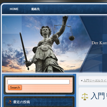
HOME
連絡先
Der Kam
«
入門リーガルライ
入門
最近の投稿