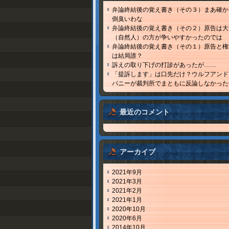
弁論終結後の覚え書き（その３）まあ確か
倒臭いわな
弁論終結後の覚え書き（その２）原告は大
（自然人）の方が争いやすかったのでは
弁論終結後の覚え書き（その１）原告と権
は結局誰？
訴えの取り下げの打診があったが……
「提訴します」は口先だけ？ウルフアンド
パニーが裁判所でまともに反論しなかった
最近のコメント
アーカイブ
2021年9月
2021年3月
2021年2月
2021年1月
2020年10月
2020年6月
2014年10月