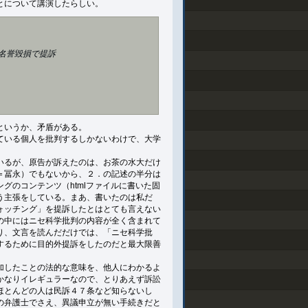
とについて講演したらしい。
名誉毀損で提訴
というか、矛盾がある。
ている個人を批判するしかないわけで、大学
いるが、原告が訴えたのは、お茶の水大だけ
＝冨永）でもないから、２．の記述の半分は
グのコンテンツ（htmlファイルに書いた固
う主張をしている。まあ、書いたのは私だ
ォッチング」を提訴したとはとても言えない
の中にはニセ科学批判の内容が全く含まれて
り、文言を読んだだけでは、「ニセ科学批
するために目的外提訴をしたのだと最大限善
加したことの法的な意味を、他人にわかるよ
かなりイレギュラーなので、とりあえず訴訟
ほとんどの人は民訴４７条など知らないし
の弁護士でさえ、異議申立が無い手続きだと