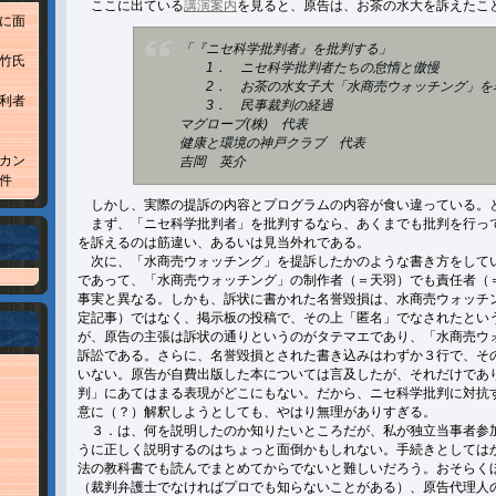
ここに出ている
講演案内
を見ると、原告は、お茶の水大を訴えたこ
に面
「『ニセ科学批判者』を批判する」
竹氏
1． ニセ科学批判者たちの怠惰と傲慢
2． お茶の水女子大「水商売ウォッチング」を
利者
3． 民事裁判の経過
マグローブ(株) 代表
健康と環境の神戸クラブ 代表
カン
吉岡 英介
件
しかし、実際の提訴の内容とプログラムの内容が食い違っている。
まず、「ニセ科学批判者」を批判するなら、あくまでも批判を行っ
を訴えるのは筋違い、あるいは見当外れである。
次に、「水商売ウォッチング」を提訴したかのような書き方をして
であって、「水商売ウォッチング」の制作者（＝天羽）でも責任者（
事実と異なる。しかも、訴状に書かれた名誉毀損は、水商売ウォッチン
定記事）ではなく、掲示板の投稿で、その上「匿名」でなされたとい
が、原告の主張は訴状の通りというのがタテマエであり、「水商売ウ
訴訟である。さらに、名誉毀損とされた書き込みはわずか３行で、そ
いない。原告が自費出版した本については言及したが、それだけであ
判」にあてはまる表現がどこにもない。だから、ニセ科学批判に対抗
意に（？）解釈しようとしても、やはり無理がありすぎる。
３．は、何を説明したのか知りたいところだが、私が独立当事者参
うに正しく説明するのはちょっと面倒かもしれない。手続きとしては
法の教科書でも読んでまとめてからでないと難しいだろう。おそらく
（裁判弁護士でなければプロでも知らないことがある）、原告代理人