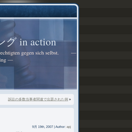
n action
Berechtigten gegen sich selbst. —
ring —
訴訟の多数当事者関連で出題された例
»
9月 19th, 2007 | Author:
apj