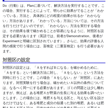
Do（行動）は、Planに基づいて、解決方法を実行することです。こ
の場合、実行することによって、明らかに効果がでることが「わか
っている」方法と、具体的にどの程度の効果が出るか「わからな
い」方法があります。「わかっている」方法については、その方法
を行うだけでよいのですが、「わからない」方法を実行する場合
は、その効果を後で確かめることが容易になるように、対照区を設
定する必要があります（英語では、前者がDemonstration、後者が
Experimentと明確に区別されています）。さらに、効果の評価を人
間の感覚で行う場合には、盲検定（二重盲検定）を行う必要があり
ます。
対照区の設定
対照区の設定とは、「ＡをすればＢになる」を確かめるために、
「Ａをする」という解決方法に対し、「Ａをしない」という方法を
同時に行うことです。この場合「Ａをしない」が「対照区」にあた
ります。対照実験を行う場合は、確かめたいＡ以外の条件について
は、なるべく同一にする必要があります。ゴミの問題とは少し離れ
ますが、例えば、ある堆肥Ｘが野菜の生長に与える効果を調べたい
とします。この場合には、堆肥Ｘを与える区と、与えない区を設け
るだけではなく、ある堆肥と成分の似通った別の堆肥、あるいは肥
料を与える区も設け、日光や水分などの条件を同一にして育てま