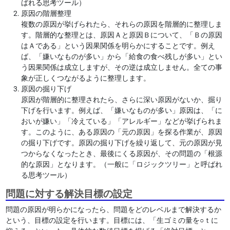
ばれる思考ツール）
原因の階層整理
複数の原因が挙げられたら、それらの原因を階層的に整理しま
す。階層的な整理とは、原因Ａと原因Ｂについて、「Ｂの原因
はＡである」という因果関係を明らかにすることです。例え
ば、「嫌いなものが多い」から「給食の食べ残しが多い」とい
う因果関係は成立しますが、その逆は成立しません。全ての事
象が正しくつながるように整理します。
原因の掘り下げ
原因が階層的に整理されたら、さらに深い原因がないか、掘り
下げを行います。例えば、「嫌いなものが多い」原因は、「に
おいが嫌い」「冷えている」「アレルギー」などが挙げられま
す。このように、ある原因の「元の原因」を探る作業が、原因
の掘り下げです。原因の掘り下げを繰り返して、元の原因が見
つからなくなったとき、最後にくる原因が、その問題の「根源
的な原因」となります。（一般に「ロジックツリー」と呼ばれ
る思考ツール）
問題に対する解決目標の設定
問題の原因が明らかになったら、問題をどのレベルまで解決するか
という、目標の設定を行います。目標には、「生ゴミの量を○ｔに