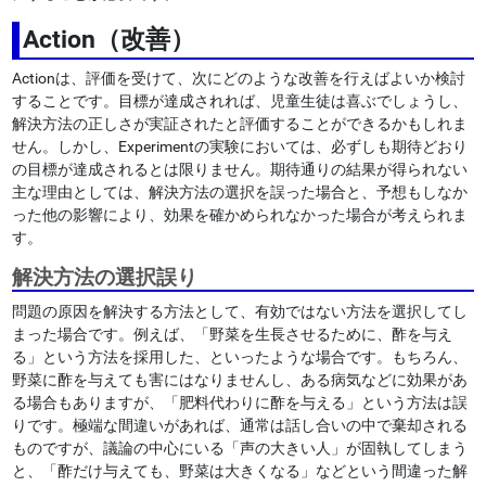
Action（改善）
Actionは、評価を受けて、次にどのような改善を行えばよいか検討
することです。目標が達成されれば、児童生徒は喜ぶでしょうし、
解決方法の正しさが実証されたと評価することができるかもしれま
せん。しかし、Experimentの実験においては、必ずしも期待どおり
の目標が達成されるとは限りません。期待通りの結果が得られない
主な理由としては、解決方法の選択を誤った場合と、予想もしなか
った他の影響により、効果を確かめられなかった場合が考えられま
す。
解決方法の選択誤り
問題の原因を解決する方法として、有効ではない方法を選択してし
まった場合です。例えば、「野菜を生長させるために、酢を与え
る」という方法を採用した、といったような場合です。もちろん、
野菜に酢を与えても害にはなりませんし、ある病気などに効果があ
る場合もありますが、「肥料代わりに酢を与える」という方法は誤
りです。極端な間違いがあれば、通常は話し合いの中で棄却される
ものですが、議論の中心にいる「声の大きい人」が固執してしまう
と、「酢だけ与えても、野菜は大きくなる」などという間違った解