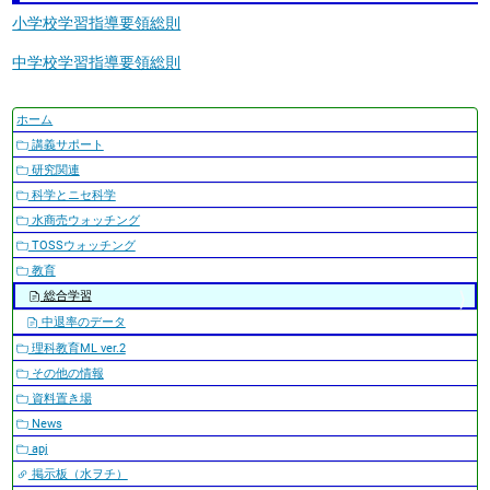
小学校学習指導要領総則
中学校学習指導要領総則
ナ
ホーム
ビ
講義サポート
ゲ
研究関連
ー
科学とニセ科学
シ
水商売ウォッチング
ョ
TOSSウォッチング
ン
教育
総合学習
中退率のデータ
理科教育ML ver.2
その他の情報
資料置き場
News
apj
掲示板（水ヲチ）