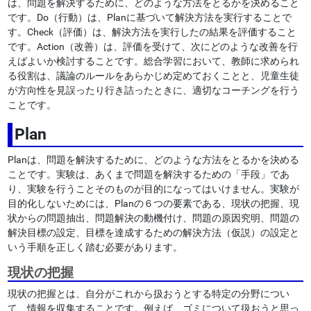
は、問題を解決するために、どのような方法をとるかを決めること
です。Do（行動）は、Planに基づいて解決方法を実行することで
す。Check（評価）は、解決方法を実行したの結果を評価すること
です。Action（改善）は、評価を受けて、次にどのような改善を行
えばよいか検討することです。総合学習において、教師に求められ
る役割は、議論のルールをあらかじめ定めておくことと、児童生徒
が方向性を見誤ったり行き詰ったときに、適切なコーチングを行う
ことです。
Plan
Planは、問題を解決するために、どのような方法をとるかを決める
ことです。実験は、あくまで問題を解決するための「手段」であ
り、実験を行うことそのものが目的になってはいけません。実験が
目的化しないためには、Planの６つの要素である、現状の把握、現
状からの問題抽出、問題解決の動機付け、問題の原因究明、問題の
解決目標の設定、目標を達成するための解決方法（仮説）の設定と
いう手順を正しく踏む必要があります。
現状の把握
現状の把握とは、自分がこれから扱おうとする特定の分野につい
て、情報を収集することです。例えば、ゴミについて扱おうと思っ