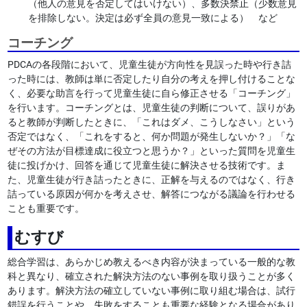
（他人の意見を否定してはいけない）、多数決禁止（少数意見
を排除しない。決定は必ず全員の意見一致による） など
コーチング
PDCAの各段階において、児童生徒が方向性を見誤った時や行き詰
った時には、教師は単に否定したり自分の考えを押し付けることな
く、必要な助言を行って児童生徒に自ら修正させる「コーチング」
を行います。コーチングとは、児童生徒の判断について、誤りがあ
ると教師が判断したときに、「これはダメ、こうしなさい」という
否定ではなく、「これをすると、何か問題が発生しないか？」「な
ぜその方法が目標達成に役立つと思うか？」といった質問を児童生
徒に投げかけ、回答を通じて児童生徒に解決させる技術です。ま
た、児童生徒が行き詰ったときに、正解を与えるのではなく、行き
詰っている原因が何かを考えさせ、解答につながる議論を行わせる
ことも重要です。
むすび
総合学習は、あらかじめ教えるべき内容が決まっている一般的な教
科と異なり、確立された解決方法のない事例を取り扱うことが多く
あります。解決方法の確立していない事例に取り組む場合は、試行
錯誤を行うことや、失敗をすることも重要な経験となる場合があり