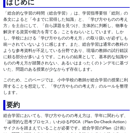
はじめに
「総合的な学習の時間（総合学習）」は、学習指導要領「総則」の
条文によると「今までに習得した知識」と、「学び方やものの考え
方」を土台にして、「自ら課題を見つけ、主体的に判断し、物事を
解決する資質や能力を育てる」ことをねらいとしています。しか
し、学校における「学び方やものの考え方」の取り扱いが必ずしも
統一されていないように感じます。また、総合学習は通常の教科の
ような参考資料が不足している分野であり、現場の教師の試行錯誤
に頼る部分が多いようです。これらの結果として、基本的な知識や
ものの考え方が踏襲されない、あるいはまったくのトンデモに基づ
いた、問題のある授業が少なからず存在します。
このため、このページでは、小中学校の教師が総合学習の授業に利
用することを想定して、「学び方やものの考え方」のルールを整理
します。
要約
総合学習においても、学び方やものの考え方は、学年に関わらず、
「論理的な思考プロセス」いわゆるPDCA（Plan-Do-Check-Action）
サイクルを踏まえていることが必要です。総合学習のPlan（計画）