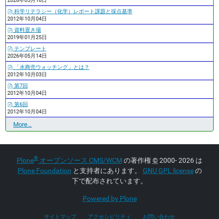
2026年05月16日
科学リテラシー（化学）レポート課題と採点基準
2012年10月04日
資料置き場
2019年01月25日
テンプレート
2026年05月14日
「水商売ウォッチング」とは？
2012年10月03日
第7回
2012年10月04日
第6回
2012年10月04日
最
More…
近
の
更
®
Plone
オープンソース CMS/WCM
の著作権
©
2000- 2026 は
新
-
Plone Foundation
と支持者にあります。
GNU GPL license
の
下で配布されています。
Powered by Plone
サイトマップ
アクセシビリティ
お問い合わせ