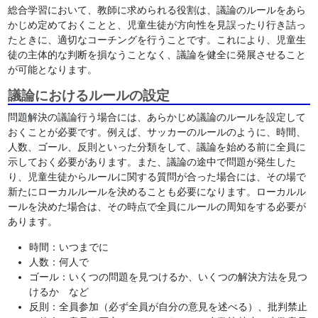
総合学習において、教師に求められる役割は、議論のルールをあら
かじめ定めておくことと、児童生徒が方向性を見誤ったり行き詰っ
たときに、適切なコーチングを行うことです。これにより、児童生
徒の主体的な判断を損なうことなく、議論を健全に発展させること
が可能となります。
議論におけるルールの設定
問題解決の議論行う場合には、あらかじめ議論のルールを設定して
おくことが必要です。例えば、サッカーのルールのように、時間、
人数、ゴール、反則といった分類をして、議論を始める前に全員に
示しておく必要があります。また、議論の途中で問題が発生した
り、児童生徒からルールに関する質問が合った場合には、その場で
新たにローカルルールを決めることも必要になります。ローカルル
ールを決めた場合は、その時点で全員にルールの周知をする必要が
あります。
時間：いつまでに
人数：何人で
ゴール：いくつの問題を見つけるか、いくつの解決方法を見つ
けるか など
反則：全員参加（必ず全員が自分の意見を述べる）、批判禁止