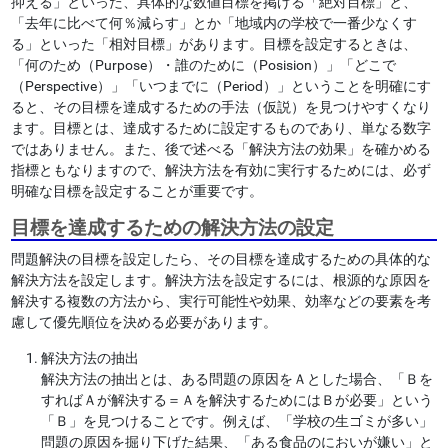
抑える」といった、具体的な数値目標を掲げる「絶対目標」と、
「去年に比べて何％減らす」とか「地域内の学校で一番少なくす
る」といった「相対目標」があります。目標を設定するときは、
「何のため（Purpose）・誰のために（Posision）」「どこで
（Perspective）」「いつまでに（Period）」ということを明確にす
ると、その目標を達成するための手法（仮説）を見つけやすくなり
ます。目標とは、達成するために設定するものであり、単なる数字
ではありません。また、後で述べる「解決方法の効果」を確かめる
指標ともなりますので、解決方法を有効に実行するためには、必ず
明確な目標を設定することが重要です。
目標を達成するための解決方法の設定
問題解決の目標を設定したら、その目標を達成するための具体的な
解決方法を設定します。解決方法を設定するには、根源的な原因を
解決する複数の方法から、実行可能性や効果、効率などの要素を考
慮して優先順位を決める必要があります。
解決方法の抽出
解決方法の抽出とは、ある問題の原因をＡとした場合、「Ｂを
すればＡが解決する＝Ａを解決するためにはＢが必要」という
「Ｂ」を見つけることです。例えば、「学校の生ゴミが多い」
問題の原因を掘り下げた結果、「ある食品のにおいが嫌い」と