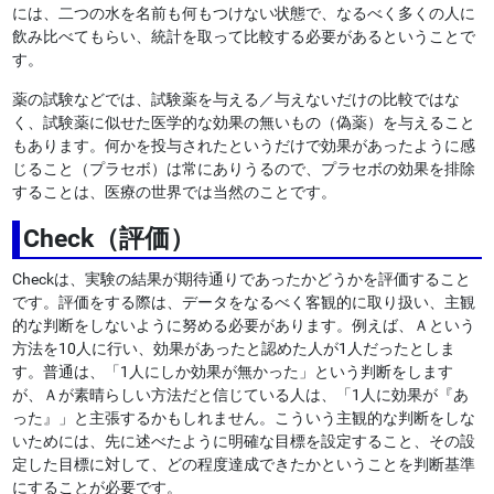
には、二つの水を名前も何もつけない状態で、なるべく多くの人に
飲み比べてもらい、統計を取って比較する必要があるということで
す。
薬の試験などでは、試験薬を与える／与えないだけの比較ではな
く、試験薬に似せた医学的な効果の無いもの（偽薬）を与えること
もあります。何かを投与されたというだけで効果があったように感
じること（プラセボ）は常にありうるので、プラセボの効果を排除
することは、医療の世界では当然のことです。
Check（評価）
Checkは、実験の結果が期待通りであったかどうかを評価すること
です。評価をする際は、データをなるべく客観的に取り扱い、主観
的な判断をしないように努める必要があります。例えば、Ａという
方法を10人に行い、効果があったと認めた人が1人だったとしま
す。普通は、「1人にしか効果が無かった」という判断をします
が、Ａが素晴らしい方法だと信じている人は、「1人に効果が『あ
った』」と主張するかもしれません。こういう主観的な判断をしな
いためには、先に述べたように明確な目標を設定すること、その設
定した目標に対して、どの程度達成できたかということを判断基準
にすることが必要です。