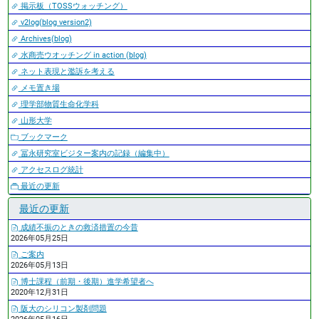
掲示板（TOSSウォッチング）
v2log(blog version2)
Archives(blog)
水商売ウオッチング in action (blog)
ネット表現と濫訴を考える
メモ置き場
理学部物質生命化学科
山形大学
ブックマーク
冨永研究室ビジター案内の記録（編集中）
アクセスログ統計
最近の更新
最近の更新
成績不振のときの救済措置の今昔
2026年05月25日
ご案内
2026年05月13日
博士課程（前期・後期）進学希望者へ
2020年12月31日
阪大のシリコン製剤問題