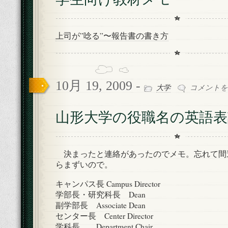
教
材
メ
上司が”唸る”〜報告書の書き方
モ
は
10月 19, 2009 -
山
大学
コメントを
形
大
山形大学の役職名の英語表
学
の
役
職
決まったと連絡があったのでメモ。忘れて間
名
らまずいので。
の
英
キャンパス長 Campus Director
語
学部長・研究科長 Dean
表
副学部長 Associate Dean
記
センター長 Center Director
は
学科長 Department Chair