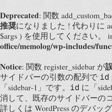
Deprecated
: 関数 add_custom
推奨
になりました ! 代わりに add_them
$args ) を使用してください。 i
office/memolog/wp-includes/func
Notice
: 関数 register_sidebar が
サイドバーの引数の配列で
id
「sidebar-1」です。
に「sid
id
消して、既存のサイドバーの
詳しくは
WordPress のデバッ