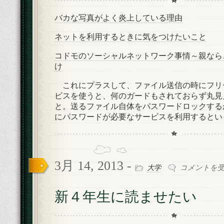
バカな写真がよく炎上している理由
ネットを利用するときに気をつけたいこと
コドモのソーシャルネットワーク事情～親なら
け
これにプラスして、ファイル送信の時にフリ
ビスを使うと、何のガードもされておらず丸見
と。送るファイル自体をパスワードロックする
にパスワードが必要なサービスを利用するとい
3月 14, 2013 -
新
大学
コメントを
４
年
新４年生に読ませたい
生
に
読