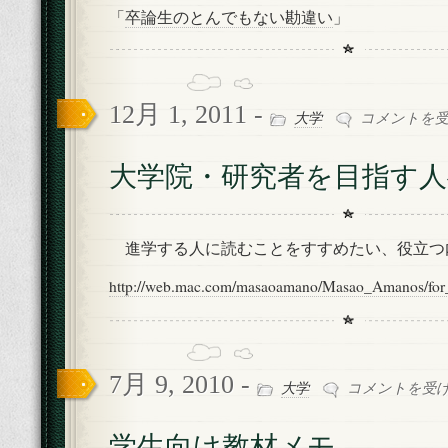
ま
「
卒論生のとんでもない勘違い
」
せ
た
い
は
12月 1, 2011 -
大
大学
コメントを
学
院・
大学院・研究者を目指す人
研
究
者
を
進学する人に読むことをすすめたい、役立つ
目
指
http://web.mac.com/masaoamano/Masao_Amanos/for_f
す
人
へ
は
7月 9, 2010 -
学
大学
コメントを受
生
向
学生向け教材メモ
け