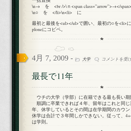
整
\n→ を <br />\ｎ<span class=”arrow”>→</sp
形
\n○ を </li>\n<li> に
メ
モ
最初と最後を<ul></ul>で囲い、最初の○を<li
は
ploneにコピペ。
4月 7, 2009 -
最
大学
コメントを受
長
で
最長で11年
11
年
は
ウチの大学（学部）に在籍できる最も長い期間
順調に卒業できれば４年、留年はこれと同じ
年、休学しているとその間は在学期間のカウン
休学は合計で３年間しかできない。従って、4+4
は学則。