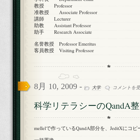
教授 Professor
准教授 Associate Professor
講師 Lecturer
助教 Assistant Professor
助手 Research Associate
名誉教授 Professor Emeritus
客員教授 Visiting Professor
8月 10, 2009 -
科
大学
コメントを
学
リ
科学リテラシーのQandA
テ
ラ
シ
ー
mellelで作っているQandA部分を、JeditXにコ
の
QandA
一括置換