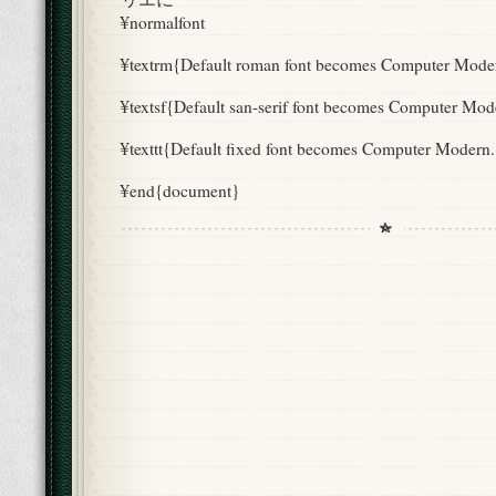
¥normalfont
¥textrm{Default roman font becomes Computer Mode
¥textsf{Default san-serif font becomes Computer Mod
¥texttt{Default fixed font becomes Computer Modern.
¥end{document}