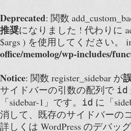
Deprecated
: 関数 add_custom
推奨
になりました ! 代わりに add_them
$args ) を使用してください。 i
office/memolog/wp-includes/func
Notice
: 関数 register_sidebar が
サイドバーの引数の配列で
id
「sidebar-1」です。
に「sid
id
消して、既存のサイドバーの
詳しくは
WordPress のデバッ