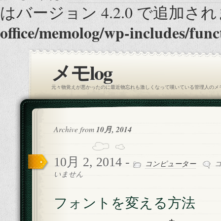
はバージョン 4.2.0 で追加され
office/memolog/wp-includes/func
メモlog
元々物覚えが悪かったのに最近物忘れも激しくなって嘆いている管理人のメ
Archive from
10月, 2014
10月 2, 2014 -
フ
コンピューター
ォ
いません
ン
ト
フォントを変える方法
を
変
え