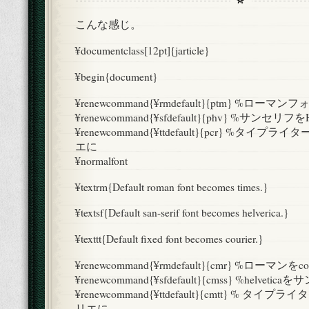
る
こんな感じ。
方
法
¥documentclass[12pt]{jarticle}
は
¥begin{document}
¥renewcommand{¥rmdefault}{ptm} %ローマ
¥renewcommand{¥sfdefault}{phv} %サンセリフをH
¥renewcommand{¥ttdefault}{pcr} %タ
エに
¥normalfont
¥textrm{Default roman font becomes times.}
¥textsf{Default san-serif font becomes helverica.}
¥texttt{Default fixed font becomes courier.}
¥renewcommand{¥rmdefault}{cmr} %ローマンをco
¥renewcommand{¥sfdefault}{cmss} %helveti
¥renewcommand{¥ttdefault}{cmtt} % 
リエに