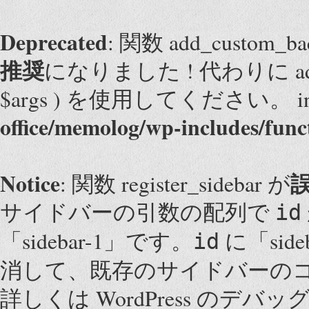
Deprecated
: 関数 add_custom
推奨
になりました ! 代わりに add_them
$args ) を使用してください。 i
office/memolog/wp-includes/func
Notice
: 関数 register_sidebar が
サイドバーの引数の配列で
id
「sidebar-1」です。
に「sid
id
消して、既存のサイドバーの
詳しくは
WordPress のデバッ