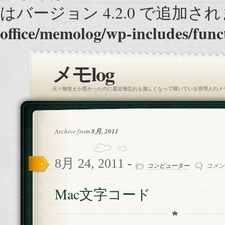
はバージョン 4.2.0 で追加され
office/memolog/wp-includes/func
メモlog
元々物覚えが悪かったのに最近物忘れも激しくなって嘆いている管理人のメ
Archive from
8月, 2011
8月 24, 2011 -
Mac
コンピューター
コメン
文
字
Mac文字コード
コ
ー
ド
は