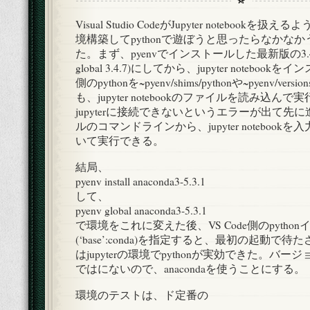
Visual Studio CodeがJupyter notebook
境構築してpythonで遊ぼうと思ったらなかな
た。まず、pyenvでインストールした最新版の3.4.
global 3.4.7)にしてから、jupyter notebook
側のpythonを~pyenv/shims/pythonや~pyenv/versio
も、jupyter notebookのファイルを読み込
jupyterに接続できないというエラーが出て先
ルのコマンドラインから、jupyter noteboo
いて実行できる。
結局、
pyenv install anaconda3-5.3.1
して、
pyenv global anaconda3-5.3.1
で環境をこれに変えた後、VS Code側のpytho
(‘base’:conda)を指定すると、最初の起動で
はjupyterの環境でpythonが実効できた。バ
ではにないので、anacondaを使うことにする。
環境のテストは、ド定番の