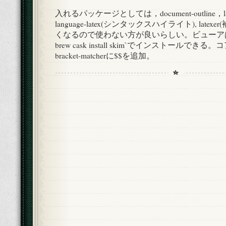
入れるパッケージとしては，document-outline，l
language-latex(シンタックスハイライト), latexer
くなるので使わない方が良いらしい。ビューアはS
brew cask install skim`でインストールで
bracket-matcherに$$を追加。