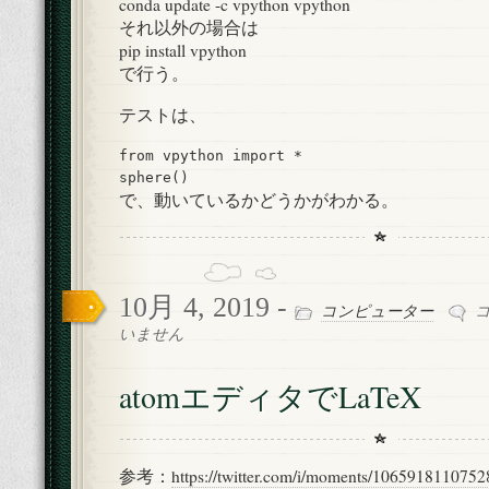
conda update -c vpython vpython
それ以外の場合は
pip install vpython
で行う。
テストは、
from vpython import *

sphere()
で、動いているかどうかがわかる。
10月 4, 2019 -
at
コンピューター
エ
いません
デ
ィ
atomエディタでLaTeX
タ
で
La
は
参考：
https://twitter.com/i/moments/106591811075