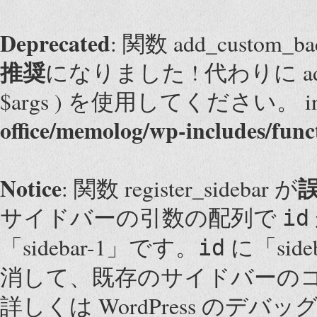
Deprecated
: 関数 add_custom
推奨
になりました ! 代わりに add_them
$args ) を使用してください。 i
office/memolog/wp-includes/func
Notice
: 関数 register_sidebar が
サイドバーの引数の配列で
id
「sidebar-1」です。
に「sid
id
消して、既存のサイドバーの
詳しくは
WordPress のデバッ