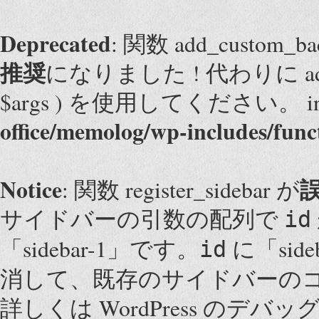
Deprecated
: 関数 add_custom
推奨
になりました ! 代わりに add_them
$args ) を使用してください。 i
office/memolog/wp-includes/func
Notice
: 関数 register_sidebar が
サイドバーの引数の配列で
id
「sidebar-1」です。
に「sid
id
消して、既存のサイドバーの
詳しくは
WordPress のデバッ