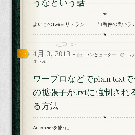
うなという話
ー
ビ
ス
よいこのTwitterリテラシー -「1番仲の良い
を
安
易
に
使
4月 3, 2013 -
ワ
う
コンピューター
コ
ー
な
ません
プ
と
ロ
い
ワープロなどでplain tex
な
う
ど
話
の拡張子が.txtに強制さ
で
は
plain
text
る方法
で
保
存
す
Autometerを使う。
る