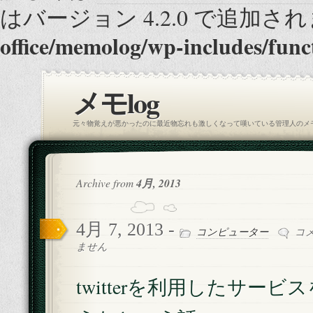
はバージョン 4.2.0 で追加され
office/memolog/wp-includes/func
メモlog
元々物覚えが悪かったのに最近物忘れも激しくなって嘆いている管理人のメ
Archive from
4月, 2013
4月 7, 2013 -
twitte
コンピューター
コ
を
ません
利
用
twitterを利用したサービ
し
た
サ