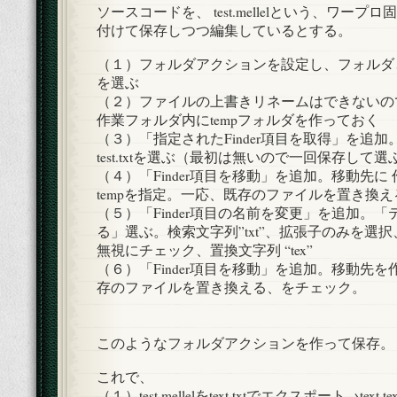
時
ソースコードを、 test.mellelという、ワー
の
付けて保存しつつ編集しているとする。
拡
張
（１）フォルダアクションを設定し、フォルダ
子
を選ぶ
が.txt
（２）ファイルの上書きリネームはできないの
に
作業フォルダ内にtempフォルダを作っておく
強
（３）「指定されたFinder項目を取得」を追
制
test.txtを選ぶ（最初は無いので一回保存して
さ
（４）「Finder項目を移動」を追加。移動先に
れ
tempを指定。一応、既存のファイルを置き換
る
（５）「Finder項目の名前を変更」を追加。
の
る」選ぶ。検索文字列”txt”、拡張子のみを選
を
無視にチェック、置換文字列 “tex”
避
（６）「Finder項目を移動」を追加。移動先
け
存のファイルを置き換える、をチェック。
る
方
法
このようなフォルダアクションを作って保存。
は
これで、
（１）test.mellelをtext.txtでエクスポート→tex