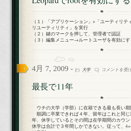
Leopardでrootを有効にする
効
に
す
（１）「アプリケーション」>「ユーティリテ
る
リユーティリティ」を実行
は
（２）鍵のマークを押して、管理者で認証
（３）編集メニュー→ルートユーザを有効にす
4月 7, 2009 -
最
大学
コメントを受
長
で
最長で11年
11
年
は
ウチの大学（学部）に在籍できる最も長い期間
順調に卒業できれば４年、留年はこれと同じ
年、休学しているとその間は在学期間のカウン
休学は合計で３年間しかできない。従って、4+4