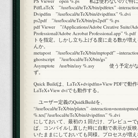
PS Viewer open %.ps 私は使わないので
PdfLaTeX ”/usr/local/teTeX/bin/pdfetex” -interact
Dvipdfm ”/usr/local/teTeX/bin/dvipdfmx” %.dvi
ps2pdf ”/usr/local/teTeX/bin/ps2pdf” %.ps
pdf Viewer ”/Applications/Adobe Creative Suite/Ad
Professional/Adobe Acrobat Professional.
トを指定。しかし立ち上げる度に走る数が増え
んか。
metapost ”/usr/local/teTeX/bin/mptopdf” –interacti
ghostscript ”/usr/local/teTeX/bin/gs”
Asymptote /usr/bin/asy %.asy 使う
ず。
Quick Buildは、LaTeX+dvipdfm+View PD
LaTeX+View dviでも動作する。
ユーザー定義のQuidkBuildを、
“/usr/local/teTeX/bin/platex” -interaction=nonstopmo
%.tex|”/usr/local/teTeX/bin/dvipdfmx” %.dvi
にしておいて、最初の１回だけ、プレビューでp
ば、コンパイルし直した時に自動で表示が反映さ
いたままにしておいても同様。プロセスが増え