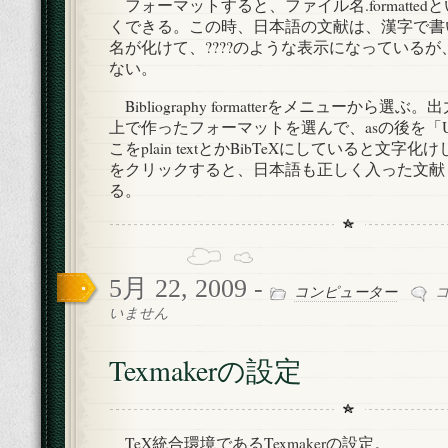
フォーマットすると、ファイル名.formatte
くできる。この時、日本語の文献は、漢字で書
名が化けて、????のような表示になっている
ない。
Bibliography formatterをメニューから
上で作ったフォーマットを選んで、asの後を「U
こをplain textとかBibTeXにしていると文字化け
をクリックすると、日本語も正しく入った文献
る。
5月 22, 2009 -
Te
コンピューター
の
いません
設
定
Texmakerの設定
は
TeX統合環境である
Texmaker
の設定。