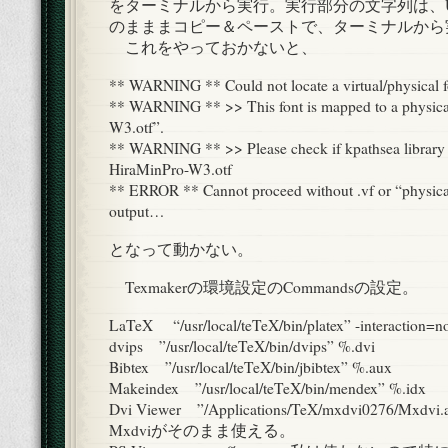
をターミナルから実行。実行部分の文字列は、U
のまままコピー＆ペーストで、ターミナルから
これをやっておかないと、
** WARNING ** Could not locate a virtual/physical 
** WARNING ** >> This font is mapped to a physica
W3.otf”.
** WARNING ** >> Please check if kpathsea library ca
HiraMinPro-W3.otf
** ERROR ** Cannot proceed without .vf or “physica
output…
となって動かない。
Texmakerの環境設定のCommandsの設定。
LaTeX “/usr/local/teTeX/bin/platex” -interaction=
dvips ”/usr/local/teTeX/bin/dvips” %.dvi
Bibtex ”/usr/local/teTeX/bin/jbibtex” %.aux
Makeindex ”/usr/local/teTeX/bin/mendex” %.idx
Dvi Viewer ”/Applications/TeX/mxdvi0276/M
Mxdviがそのまま使える。