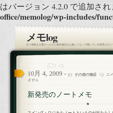
はバージョン 4.2.0 で追加され
office/memolog/wp-includes/func
メモlog
元々物覚えが悪かったのに最近物忘れも激しくなって嘆いている管理人のメ
10月 4, 2009 -
新
その他の物品
コ
発
ません
売
の
新発売のノートメモ
ノ
ー
ト
メ
スイング・ロジカルノート
というのが出たらし