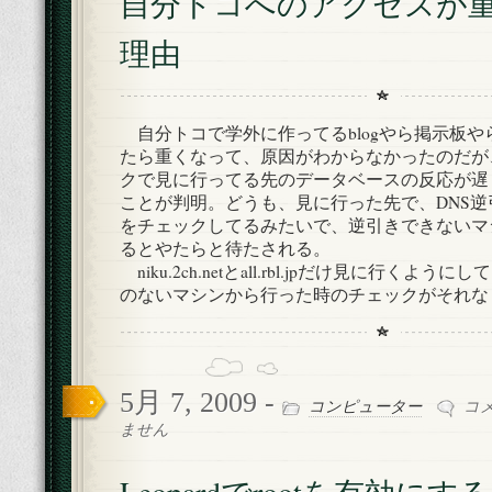
自分トコへのアクセスが
へ
の
理由
ア
ク
セ
ス
自分トコで学外に作ってるblogやら掲示板や
が
たら重くなって、原因がわからなかったのだが、bla
重
く
クで見に行ってる先のデータベースの反応が遅
な
ことが判明。どうも、見に行った先で、DNS
っ
をチェックしてるみたいで、逆引きできないマ
た
るとやたらと待たされる。
理
niku.2ch.netとall.rbl.jpだけ見に行くよう
由
のないマシンから行った時のチェックがそれな
は
5月 7, 2009 -
Leop
コンピューター
コ
で
ません
root
を
有