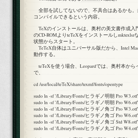
全部を試してないので、不具合はあるかも。
コンパイルできるという内容。
TeXのインストールは、奥村の美文書作成入
のCD-ROMよりteTeXをインストールしmktexl
状態からスタート。
TeTeX自体はユニバーサル版だから、Intel Mac
動作する。
teTeXを使う場合、Leopardでは、奥村本
で、
cd /usr/local/teTeX/share/texmf/fonts/opentype
sudo ln -sf '/Library/Fonts/ヒラギノ明朝 Pro W3.otf'
sudo ln -sf '/Library/Fonts/ヒラギノ明朝 Pro W6.otf'
sudo ln -sf '/Library/Fonts/ヒラギノ角ゴ Pro W3.otf'
sudo ln -sf '/Library/Fonts/ヒラギノ角ゴ Pro W6.otf'
sudo ln -sf '/Library/Fonts/ヒラギノ角ゴ Std W8.otf'
sudo ln -sf '/Library/Fonts/ヒラギノ丸ゴ Pro W4.otf'