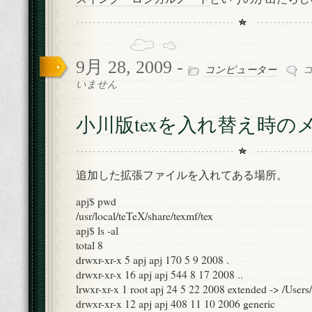
モ
は
9月 28, 2009 -
小
コンピューター
川
いません
版
tex
小川版texを入れ替え時の
を
入
れ
替
追加した拡張ファイルを入れてある場所。
え
時
apj$ pwd
の
/usr/local/teTeX/share/texmf/tex
メ
apj$ ls -al
モ
total 8
は
drwxr-xr-x 5 apj apj 170 5 9 2008 .
drwxr-xr-x 16 apj apj 544 8 17 2008 ..
lrwxr-xr-x 1 root apj 24 5 22 2008 extended -> /Users
drwxr-xr-x 12 apj apj 408 11 10 2006 generic