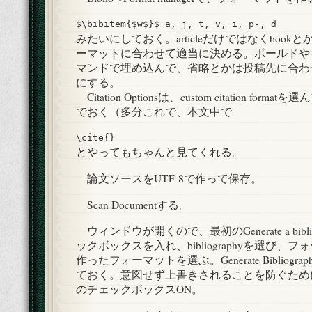
$\bibitem{$w$}$ a, j, t, v, i, p-, d
みたいにしておく。articleだけではなくboo
ーマットに合わせて適当に決める。ボールドやイ
マンドで埋め込んで、省略とかは投稿先に合わ
にする。
Citation Optionsは、custom citation forma
でおく（多分これで、本文中で
\cite{}
とやってもちゃんと見てくれる。
論文ソースをUTF-8で作って保存。
Scan Documentする。
ウィンドウが開くので、最初のGenerate a bibli
ックボックスを入れ、bibliographyを選び、
作ったフォーマットを選ぶ。Generate Bibliography
ておく。意図せず上書きされることを防ぐために、Crea
のチェックボックスON。