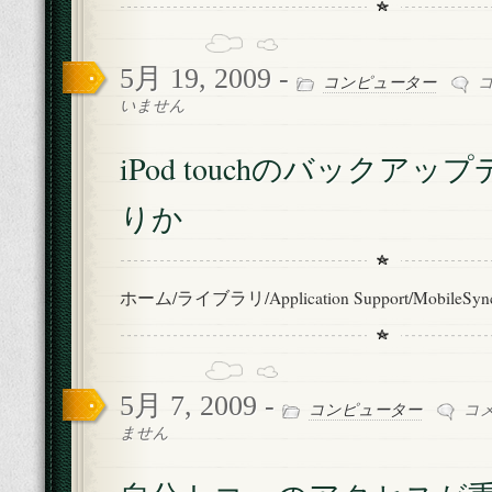
5月 19, 2009 -
iP
コンピューター
to
いません
の
バ
iPod touchのバックア
ッ
ク
りか
ア
ッ
プ
デ
ホーム/ライブラリ/Application Support/MobileSync
ー
タ
の
あ
り
5月 7, 2009 -
自
か
コンピューター
コ
分
は
ません
ト
コ