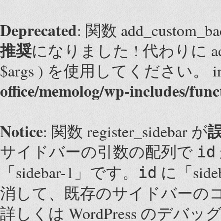
Deprecated
: 関数 add_custom
推奨
になりました ! 代わりに add_them
$args ) を使用してください。 i
office/memolog/wp-includes/func
Notice
: 関数 register_sidebar が
サイドバーの引数の配列で
id
「sidebar-1」です。
に「sid
id
消して、既存のサイドバーの
詳しくは
WordPress のデバッ