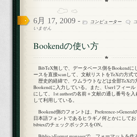
6月 17, 2009 -
Bo
コンピューター
の
いません
使
い
Bookendの使い方
方
は
BibTeX無しで、データベース側をBookendに
ースを直接scanして、文献リストをTeXの方
歴史的経緯で、ウムラウトなどは全部TeXの方式でpl
Bookendに入力している。また、User1フィー
にして、1st authorの名前＋文献の通し番号
して利用している。
Bookend側のフォントは、Preference->Generalの
日本語フォントであるヒラギノ何とかにしておく。
bibtexのチェックボックスをON。
Biblio->Format managerで、フォーマッ