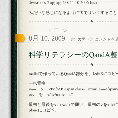
drwxr-xr-x 7 apj apj 238 11 10 2006 latex
みたいな感じになるように後でリンクすること
8月 10, 2009 -
科
大学
コメントを
学
リ
科学リテラシーのQandA
テ
ラ
シ
ー
mellelで作っているQandA部分を、JeditXにコ
の
QandA
一括置換
整
\n→ を <br />\ｎ<span class=”arrow”>→</sp
形
\n○ を </li>\n<li> に
メ
モ
最初と最後を<ul></ul>で囲い、最初の○を<li
は
ploneにコピペ。