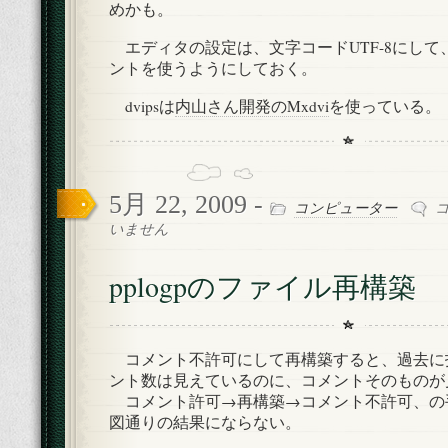
めかも。
エディタの設定は、文字コードUTF-8にして
ントを使うようにしておく。
dvipsは
内山さん開発のMxdvi
を使っている。
5月 22, 2009 -
pp
コンピューター
の
いません
フ
ァ
pplogpのファイル再構築
イ
ル
再
構
コメント不許可にして再構築すると、過去に
築
ント数は見えているのに、コメントそのものが
は
コメント許可→再構築→コメント不許可、の
図通りの結果にならない。