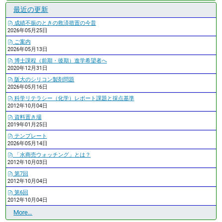
最近の更新
成績不振のときの救済措置の今昔
2026年05月25日
ご案内
2026年05月13日
博士課程（前期・後期）進学希望者へ
2020年12月31日
阪大のシリコン製剤問題
2026年05月16日
科学リテラシー（化学）レポート課題と採点基準
2012年10月04日
資料置き場
2019年01月25日
テンプレート
2026年05月14日
「水商売ウォッチング」とは？
2012年10月03日
第7回
2012年10月04日
第6回
2012年10月04日
最
More…
近