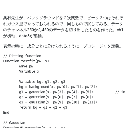
奥村先生が、バックグラウンドを２次関数で、ピーク３つはそれぞ
れガウス型でやっておられるので、同じもので試してみる。データ
のチャンネル250から450のデータを切り出したものを作った。ch1
が横軸、data3が縦軸。
表示の時に、成分ごとに分けられるように、プロシージャを定義。
// Fitting function

Function testfit(pw, x)

	wave pw

	Variable x

	Variable bg, g1, g2, g3

	bg = background(x, pw[0], pw[1], pw[2])

	g1 = gaussian(x, pw[3], pw[4], pw[5])		// intensity, position, width

	g2 = gaussian(x, pw[6], pw[7], pw[8])

	g3 = gaussian(x, pw[9], pw[10], pw[11])

	return bg + g1 + g2 + g3

End

// Gaussian

Function/D gaussian(x, a, w, s)
