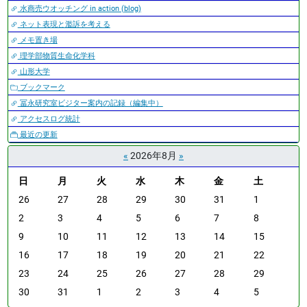
水商売ウオッチング in action (blog)
ネット表現と濫訴を考える
メモ置き場
理学部物質生命化学科
山形大学
ブックマーク
冨永研究室ビジター案内の記録（編集中）
アクセスログ統計
最近の更新
«
2026年8月
»
日
月
火
水
木
金
土
m
26
27
28
29
30
31
1
o
2
3
4
5
6
7
8
n
9
10
11
12
13
14
15
t
h
16
17
18
19
20
21
22
-
23
24
25
26
27
28
29
8
30
31
1
2
3
4
5