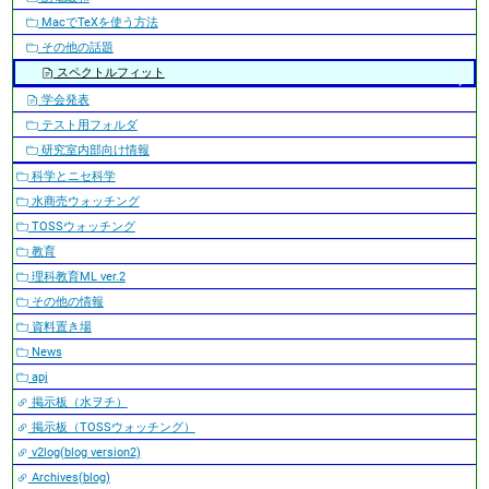
ョ
MacでTeXを使う方法
ン
その他の話題
スペクトルフィット
学会発表
テスト用フォルダ
研究室内部向け情報
科学とニセ科学
水商売ウォッチング
TOSSウォッチング
教育
理科教育ML ver.2
その他の情報
資料置き場
News
apj
掲示板（水ヲチ）
掲示板（TOSSウォッチング）
v2log(blog version2)
Archives(blog)