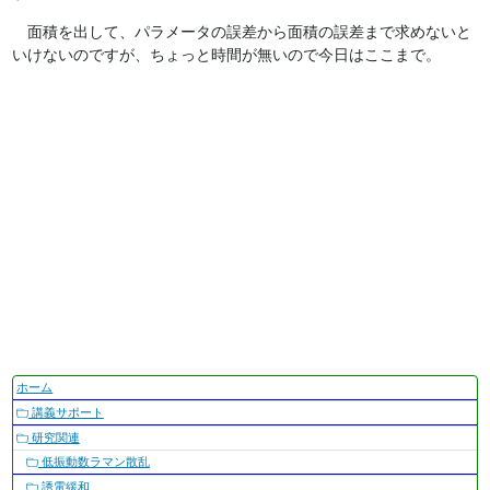
面積を出して、パラメータの誤差から面積の誤差まで求めないと
いけないのですが、ちょっと時間が無いので今日はここまで。
ナ
ホーム
ビ
講義サポート
ゲ
研究関連
ー
低振動数ラマン散乱
シ
誘電緩和