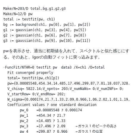
Make/N=203/D total,bg,g1,g2,g3

Make/N=12/D pw

total := testfit(pw, ch1)

bg := background(ch1, pw[0], pw[1], pw[2])

g1 := gaussian(ch1, pw[3], pw[4], pw[5])

g2 := gaussian(ch1, pw[6], pw[7], pw[8])

g3 := gaussian(ch1, pw[9], pw[10], pw[11])
pwを表示させ、適当に初期値を入れて、スペクトルと似た感じにす
る。そのあと、Igorの自動フィットに突っ込みます。
･FuncFit/NTHR=0 testfit pw  data3 /X=ch1 /D=total 

  Fit converged properly

  total= testfit(pw,ch1[p])

  pw={0.00085548,454.34,14.485,17.496,299.87,7.01,18.037,328.67
  V_chisq= 5822.14;V_npnts= 203;V_numNaNs= 0;V_numINFs= 0;

  V_startRow= 0;V_endRow= 202;

  W_sigma={0.000174,21.7,1.33,2.09,0.966,1.06,2.02,1.01,1.19,1.
  Coefficient values ｱ one standard deviation

  	pw_0 	=0.00085548 ｱ 0.000174

  	pw_1 	=454.34 ｱ 21.7

  	pw_2 	=14.485 ｱ 1.33

  	pw_3 	=17.496 ｱ 2.09     ←ガウス１のピークの高さ

  	pw_4 	=299.87 ｱ 0.966    ←ガウス１の位置
