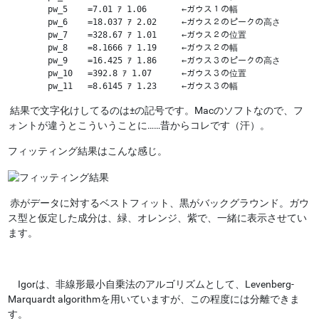
  	pw_5 	=7.01 ｱ 1.06       ←ガウス１の幅

  	pw_6 	=18.037 ｱ 2.02     ←ガウス２のピークの高さ
  	pw_7 	=328.67 ｱ 1.01     ←ガウス２の位置
  	pw_8 	=8.1666 ｱ 1.19     ←ガウス２の幅
  	pw_9 	=16.425 ｱ 1.86     ←ガウス３のピークの高さ
  	pw_10	=392.8 ｱ 1.07      ←ガウス３の位置
  	pw_11	=8.6145 ｱ 1.23     
←ガウス３の幅
結果で文字化けしてるのは±の記号です。Macのソフトなので、フ
ォントが違うとこういうことに……昔からコレです（汗）。
フィッティング結果はこんな感じ。
赤がデータに対するベストフィット、黒がバックグラウンド。ガウ
ス型と仮定した成分は、緑、オレンジ、紫で、一緒に表示させてい
ます。
Igorは、非線形最小自乗法のアルゴリズムとして、Levenberg-
Marquardt algorithmを用いていますが、この程度には分離できま
す。