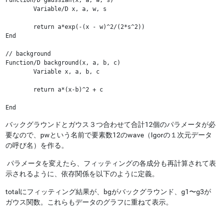
	Variable/D x, a, w, s

	return a*exp(-(x - w)^2/(2*s^2))

End

// background

Function/D background(x, a, b, c)

	Variable x, a, b, c

	return a*(x-b)^2 + c

End
バックグラウンドとガウス３つ合わせて合計12個のパラメータが必
要なので、pwという名前で要素数12のwave（Igorの１次元データ
の呼び名）を作る。
パラメータを変えたら、フィッティングの各成分も再計算されて表
示されるように、依存関係を以下のように定義。
totalにフィッティング結果が、bgがバックグラウンド、g1〜g3が
ガウス関数。これらもデータのグラフに重ねて表示。