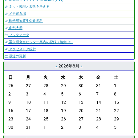
ネット表現と濫訴を考える
メモ置き場
理学部物質生命化学科
山形大学
ブックマーク
冨永研究室ビジター案内の記録（編集中）
アクセスログ統計
最近の更新
«
2026年8月
»
日
月
火
水
木
金
土
m
26
27
28
29
30
31
1
o
2
3
4
5
6
7
8
n
9
10
11
12
13
14
15
t
h
16
17
18
19
20
21
22
-
23
24
25
26
27
28
29
8
30
31
1
2
3
4
5