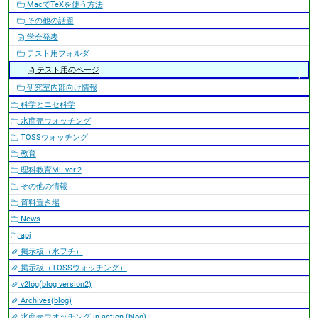
MacでTeXを使う方法
ン
その他の話題
学会発表
テスト用フォルダ
テスト用のページ
研究室内部向け情報
科学とニセ科学
水商売ウォッチング
TOSSウォッチング
教育
理科教育ML ver.2
その他の情報
資料置き場
News
apj
掲示板（水ヲチ）
掲示板（TOSSウォッチング）
v2log(blog version2)
Archives(blog)
水商売ウオッチング in action (blog)