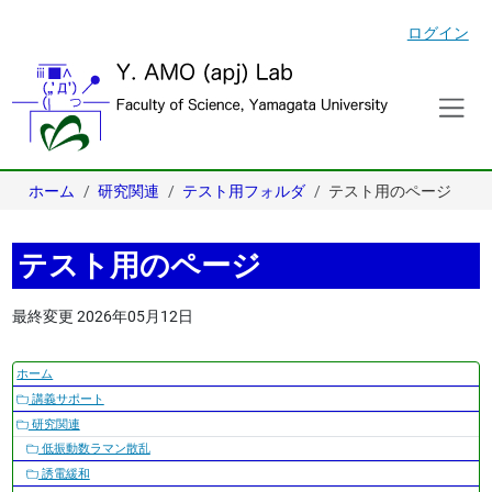
ログイン
ホーム
研究関連
テスト用フォルダ
テスト用のページ
テスト用のページ
最終変更
2026年05月12日
ナ
ホーム
ビ
講義サポート
ゲ
研究関連
ー
低振動数ラマン散乱
シ
誘電緩和
ョ