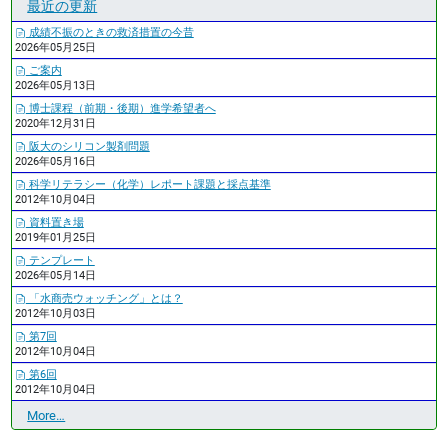
最近の更新
成績不振のときの救済措置の今昔
2026年05月25日
ご案内
2026年05月13日
博士課程（前期・後期）進学希望者へ
2020年12月31日
阪大のシリコン製剤問題
2026年05月16日
科学リテラシー（化学）レポート課題と採点基準
2012年10月04日
資料置き場
2019年01月25日
テンプレート
2026年05月14日
「水商売ウォッチング」とは？
2012年10月03日
第7回
2012年10月04日
第6回
2012年10月04日
最
More…
近