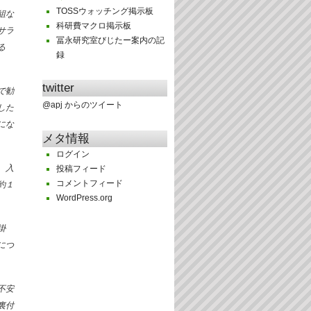
TOSSウォッチング掲示板
組な
科研費マクロ掲示板
サラ
冨永研究室びじたー案内の記
る
録
twitter
で勧
@apj からのツイート
した
にな
メタ情報
ログイン
。入
投稿フィード
コメントフィード
約１
WordPress.org
掛
につ
不安
裏付