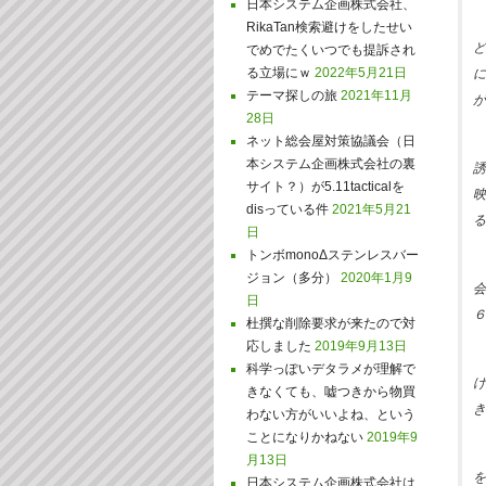
日本システム企画株式会社、
RikaTan検索避けをしたせい
ど
でめでたくいつでも提訴され
る立場にｗ
2022年5月21日
に
テーマ探しの旅
2021年11月
が
28日
ネット総会屋対策協議会（日
本システム企画株式会社の裏
誘
サイト？）が5.11tacticalを
映
disっている件
2021年5月21
る
日
トンボmonoΔステンレスバー
ジョン（多分）
2020年1月9
会
日
６
杜撰な削除要求が来たので対
応しました
2019年9月13日
科学っぽいデタラメが理解で
け
きなくても、嘘つきから物買
き
わない方がいいよね、という
ことになりかねない
2019年9
月13日
を
日本システム企画株式会社は