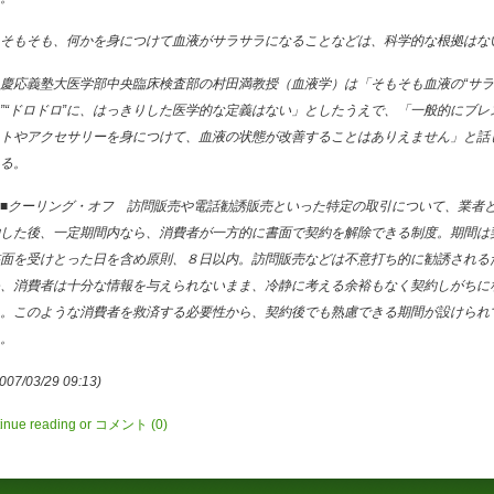
そもそも、何かを身につけて血液がサラサラになることなどは、科学的な根拠はな
慶応義塾大医学部中央臨床検査部の村田満教授（血液学）は「そもそも血液の“サラ
”“ドロドロ”に、はっきりした医学的な定義はない」としたうえで、「一般的にブレ
トやアクセサリーを身につけて、血液の状態が改善することはありえません」と話
る。
■クーリング・オフ 訪問販売や電話勧誘販売といった特定の取引について、業者
した後、一定期間内なら、消費者が一方的に書面で契約を解除できる制度。期間は
面を受けとった日を含め原則、８日以内。訪問販売などは不意打ち的に勧誘される
、消費者は十分な情報を与えられないまま、冷静に考える余裕もなく契約しがちに
。このような消費者を救済する必要性から、契約後でも熟慮できる期間が設けられ
。
007/03/29 09:13)
inue reading
or
コメント
(0)