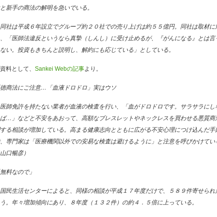
と新手の商法の解明を急いでいる。
同社は平成６年設立でグループ約２０社での売り上げは約５５億円。同社は取材に
、「医師法違反というなら真摯（しんし）に受け止めるが、『がんになる』とは言
ない。投資もきちんと説明し、解約にも応じている」としている。
資料として、
Sankei Webの記事
より。
徳商法にご注意…「血液ドロドロ」実はウソ
医師免許を持たない業者が血液の検査を行い、「血がドロドロです。サラサラにし
ば…」などと不安をあおって、高額なブレスレットやネックレスを買わせる悪質商
する相談が増加している。高まる健康志向とともに広がる不安心理につけ込んだ手
、専門家は「医療機関以外での安易な検査は避けるように」と注意を呼びかけてい
山口暢彦）
無料なので」
国民生活センターによると、同様の相談が平成１７年度だけで、５８９件寄せられ
う。年々増加傾向にあり、８年度（１３２件）の約４．５倍に上っている。