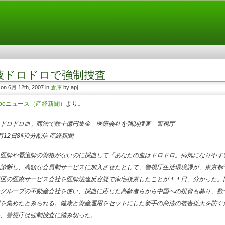
液ドロドロで強制捜査
 on 6月 12th, 2007 in
倉庫
by apj
hooニュース（産経新聞）
より。
ドロドロ血」商法で数十億円集金 医療会社を強制捜査 警視庁
月12日8時0分配信 産経新聞
医師や看護師の資格がないのに採血して「あなたの血はドロドロ。病気になりやす
診断し、高額な会員制サービスに加入させたとして、警視庁生活環境課が、東京都
区の医療サービス会社を医師法違反容疑で家宅捜索したことが１１日、分かった。
グループの不動産会社を使い、採血に応じた高齢者らから中国への投資も募り、数
を集めたとみられる。健康と資産運用をセットにした新手の商法の被害拡大を防ぐ
、警視庁は強制捜査に踏み切った。