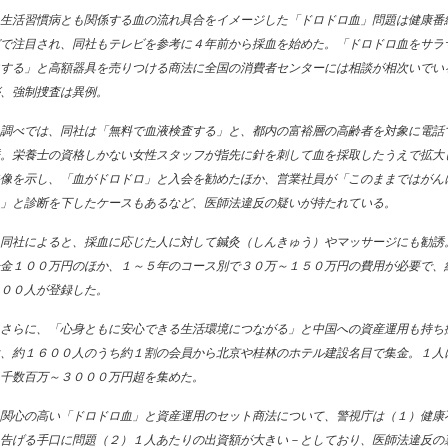
生活習慣病とも関係する血の流れ具合をイメージした「ドロドロ血」問題は健康番
で注目され、同社もテレビを参考に４年前から採血を始めた。「ドロドロ血をサラ
する」と高額器具を売りつける商法に全国の消費者センターには相談が相次いでい
、強制捜査は異例。
調べでは、同社は「無料で血液検査する」と、都内の富裕層の高齢者を対象に電話
。栄養士の資格しかない女性スタッフが指先に針を刺して血を採取したうえで拡大
像を示し、「血がドロドロ」と入会を勧めたほか、営業社員が「このままではがん
」と診断を下したケースもあるなど、医師法違反の疑いが持たれている。
同社によると、採血に応じた人に対して鍼灸（しんきゅう）やマッサージにも勧誘
金１００万円のほか、１～５年のコース別で３０万～１５０万円の費用が必要で、
００人が登録した。
さらに、「心身ともに安心できる生活環境につながる」と中国への資産運用も持ち
、約１６００人のうち約１割の会員から北京や桂林のホテル建設名目で集金。１人
千数百万～３０００万円超を集めた。
関心の高い「ドロドロ血」と資産運用のセット商法について、警視庁は（１）健康
告げる手口に問題（２）１人あたりの出資額が大きい－としており、医師法違反の