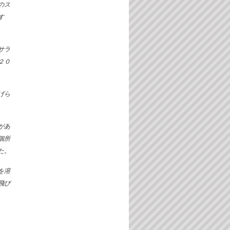
のス
す
サラ
２０
げら
があ
個所
た。
を溶
飛び