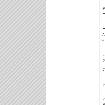
療
サ
ー
た
な
つ
る
早
る
い
る