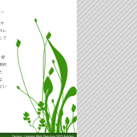
い。
サ
スレ
して
と契
契約
た
な
てい
Design: Linkrain
Web Directory
SEO Articles