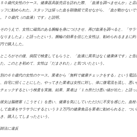
５０歳代女性のケース。健康器具販売店を訪れた際、「血液を調べませんか」と店
ッフに勧められた。スタッフは採った血を顕微鏡で見せながら、「血が動かないで
。７０歳代（の血液）です」と説明。
そのうえで、女性に磁気のある腕輪を身につけさせ、再び血液を調べると、「サラ
なりましたよ」と語ったという。腕輪の効果を信じた女性は、勧められるままに約
円で購入した。
ところがその後、病院で検査してもらうと、「血液に異常はなく健康体です」と告
た。このとき初めて、女性は「だまされた」と気づいたという。
別の６０歳代の女性のケース。業者から「無料で健康チェックをする」という電話
、自宅に招くことにした。やってきた業者は女性に対し、体に微電流を流し、悪い
チェックするという検査を実施。結果、業者は「１カ所だけ悪い値が出た」と語っ
彼女は脳梗塞（こうそく）を患い、健康を気にしていただけに不安を感じた。血栓
して血液をサラサラにするという３２万円の健康食品を業者に勧められると、つい
き、購入してしまったという。
師法に違反