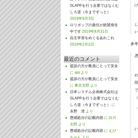
け
SLAPPを行う企業ではなくむ
しろ逆（今までずっと）
2019年9月3日
し
ロリポップの責任が絶賛発生
中です
2019年8月31日
い
自主学習をめぐるあれこれ
参考
2019年2月2日
悪
最近のコメント
提訴の方が教員にとって安全
に
apj
より
れ
提訴の方が教員にとって安全
関
に
東京太郎
より
で
日本システム企画株式会社は
（
SLAPPを行う企業ではなくむ
しろ逆（今までずっと）
に
「
永野 澄
より
懲戒処分の記載内容
に
白川
太郎
より
い
懲戒処分の記載内容
に
えび
ちゃん
より