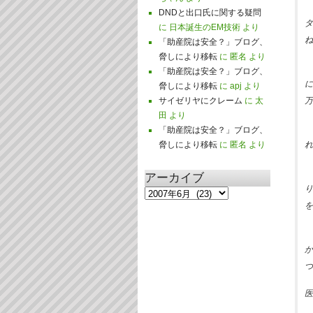
DNDと出口氏に関する疑問
タ
に
日本誕生のEM技術
より
ね
「助産院は安全？」ブログ、
脅しにより移転
に
匿名
より
「助産院は安全？」ブログ、
に
脅しにより移転
に
apj
より
サイゼリヤにクレーム
に
太
万
田
より
「助産院は安全？」ブログ、
脅しにより移転
に
匿名
より
れ
アーカイブ
り
ア
を
ー
カ
イ
か
ブ
つ
医