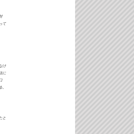
対
って
なけ
法に
口
る。
たと