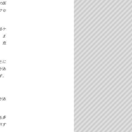
の医
クセ
るケ
。ま
、危
とに
があ
す。
があ
も多
スす