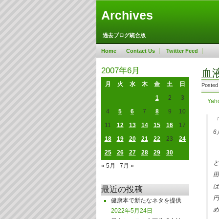
Archives
過去ブログ統合版
Home
Contact Us
Twitter Feed
2007年6月
血
月
火
水
木
金
土
日
Posted
1
2
3
Ya
4
5
6
7
8
9
10
「
11
12
13
14
15
16
17
6
18
19
20
21
22
23
24
25
26
27
28
29
30
と
« 5月
7月 »
田
は
最近の投稿
円
健康本で新たなネタを提供
め
2022年5月24日