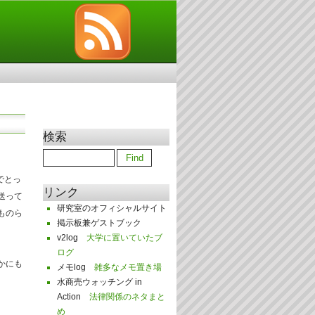
検索
でとっ
リンク
送って
研究室のオフィシャルサイト
ものら
掲示板兼ゲストブック
v2log
大学に置いていたブ
ログ
かにも
メモlog
雑多なメモ置き場
水商売ウォッチング in
Action
法律関係のネタまと
め