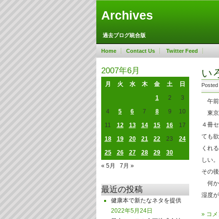
Archives
過去ブログ統合版
Home
Contact Us
Twitter Feed
2007年6月
い
月
火
水
木
金
土
日
Posted
1
2
3
午前
4
5
6
7
8
9
10
東京
４冊セ
11
12
13
14
15
16
17
ても欲
18
19
20
21
22
23
24
くれる
25
26
27
28
29
30
しい。
« 5月
7月 »
その後
何か
最近の投稿
湿度が
健康本で新たなネタを提供
2022年5月24日
»
コメ