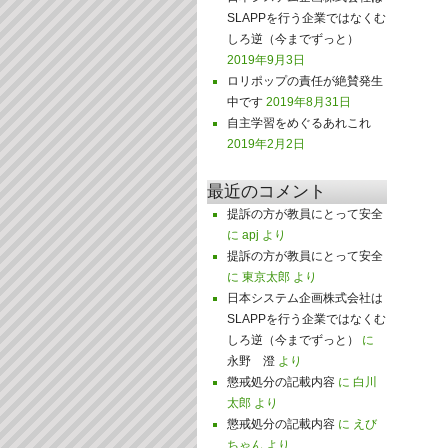
SLAPPを行う企業ではなくむ
しろ逆（今までずっと）
2019年9月3日
ロリポップの責任が絶賛発生
中です
2019年8月31日
自主学習をめぐるあれこれ
2019年2月2日
最近のコメント
提訴の方が教員にとって安全
に
apj
より
提訴の方が教員にとって安全
に
東京太郎
より
日本システム企画株式会社は
SLAPPを行う企業ではなくむ
しろ逆（今までずっと）
に
永野 澄
より
懲戒処分の記載内容
に
白川
太郎
より
懲戒処分の記載内容
に
えび
ちゃん
より