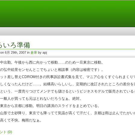
ろいろ準備
 on 6月 29th, 2007 in
倉庫
by apj
中出勤。午後から西に向かって移動……のため一旦東京に移動。
の弘中絵里センセんとこでちょいと相談事（内容は秘密です）。
ット差し替えCDROM付きの民事訴訟書式集を見て、マニア心をくすぐられまくり
しくなったんだけど……。結構高いらしいし、定期的に改訂されたところの差分を
という、一度売りつけてメンテでも儲けるというビジネスモデルで販売されている
一般人が買っても元はとれないだろうなぁ、絶対。
東京から京都に移動。明日の講演のスライドをまとめている。
山形で土砂降り、東京でも降ってて気温が高くて汗だく、京都は雨は止んでたがい
高くて不快。梅雨だなぁ。
ント
(0)