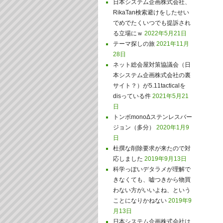
日本システム企画株式会社、
RikaTan検索避けをしたせい
でめでたくいつでも提訴され
る立場にｗ
2022年5月21日
テーマ探しの旅
2021年11月
28日
ネット総会屋対策協議会（日
本システム企画株式会社の裏
サイト？）が5.11tacticalを
disっている件
2021年5月21
日
トンボmonoΔステンレスバー
ジョン（多分）
2020年1月9
日
杜撰な削除要求が来たので対
応しました
2019年9月13日
科学っぽいデタラメが理解で
きなくても、嘘つきから物買
わない方がいいよね、という
ことになりかねない
2019年9
月13日
日本システム企画株式会社は