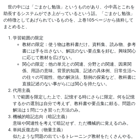
世の中には「ごまかし勉強」というものがあり、小中高とこれを
助長するシステムができ上がっているという話。「ごまかし勉強」
の特徴としてあげられているものを、上巻105ページから抜粋して
まとめると、
学習範囲の限定
教材の限定：使う物は教科書だけ。資料集、読み物、参考
書には手を出さない。解説のない要点集を好む。興味関心
に応じて教材を広げない。
関心の限定：他の単元との関連、分野との関連、因果関
係、用語の意味、背景的知識、記述の具体例、日常生活へ
の往々の可能性、他の解決法、類例の探索など、教科書に
直接記述のない事がらには関心を持たない。
代用主義
1.で範囲を限定した上で、記憶する時にさらに限定。何を記憶
するかの選別は自分で考えず、教科書や要点集に頼る。問題の
解法は１問につき習った方法のみ。
機械的暗記志向（暗記主義）
意味や関連性を考えて暗記せず、ただ機械的に覚えるのみ。
単純反復志向（物量主義）
似たような問題の出ているトレーニング教材をたくさんやる。