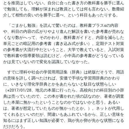
とを推奨はしていない。自分に合った書き方の教科書を勝手に選ん
で勉強しても、理解が深まれば教員としては何も言わない。数冊紹
介して相性の良いのを勝手に選べ、という科目もあったりする。
「ごまかし勉強」を読んで驚いたのは、教科書プラスαの内容
や、科目の内容の広がりやより進んだ解説を書いた参考書が売れな
くなり数がへって、そのかわり、教科書ガイドと、内容を減らした
単元ごとの暗記用の参考書（書き込み式が多い）、定期テスト対策
の参考書が大流行中だということ。大学で教えていると、入試対策
で教科書や指導要領は読むけど、小中高の参考書がどうなっている
かは見ていないので変化を認識していなかった。
すでに理科や社会の学習用用語集（辞典）は絶版だそうで、用語
の意味を詳しく調べたければ、安価で手頃な学習用辞典のかわり
に、いきなり理化学辞典とかをあたらないと駄目な状態らしい
（※2017/01/28、地元の本屋に行ったら、高校向けの科目別の小辞
典は売っていたので、この本が書かれた頃の話なのか、著者が調査
した本屋に無かったということなのかではないかと思う。あるい
は、著者が想定していたものが無かったとか。）。ネットが代用し
てくれるといいのだが、間違いもあふれているから、正しい意味を
知るにはまず正しい知識が必要で、鶏が先か卵が先かな状態になる
だけだろう。