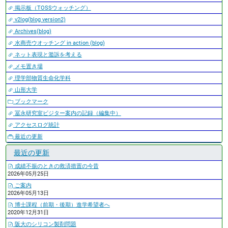
掲示板（TOSSウォッチング）
v2log(blog version2)
Archives(blog)
水商売ウオッチング in action (blog)
ネット表現と濫訴を考える
メモ置き場
理学部物質生命化学科
山形大学
ブックマーク
冨永研究室ビジター案内の記録（編集中）
アクセスログ統計
最近の更新
最近の更新
成績不振のときの救済措置の今昔
2026年05月25日
ご案内
2026年05月13日
博士課程（前期・後期）進学希望者へ
2020年12月31日
阪大のシリコン製剤問題