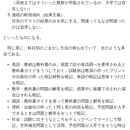
（高校まではそういった教材が市販されているが、大学では存
在しない）
過程の軽視傾向（結果主義）
目先のテストの結果のみを気にする。間違ってもなぜ間違った
かは追求しない。
といったものになる。
同じ章に、科目別のごまかし方法の例も出ていて、次のような具
合である。
英語：教材は教科書のみ。宿題で訳や単語調べを要求されると
教科書ガイドをうつしておく。試験前は教員の作ったプリント
や出版社の作った暗記材料を暗記。単語の暗記は意味１つだけ
を暗記。
数学：教科書の問題の解答を暗記。授業中に板書で示された場
合はそれも暗記。
国語：教科書ガイドを使って教科書の問題と解答を暗記。
理科：出版社の作った１問１答の内容を暗記。予想問題が入手
できるときは問題と解答をセットで暗記。
社会：試験に出そうなところをチェックペンでマークして暗
記。空所補充問題として活用。予想問題が入手できそうな時は