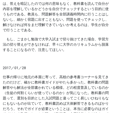
は、答えを暗記したのでは何の意味もなく、教科書を読んで自分が
内容を理解しているかどうかを自分でチェックするという目的に使
うものである。教員も、問題解答を全部講義時間内に行うことはし
ないし、細かく宿題に出すこともない。問題を使ってチェックし、
解けなければ何をまだ理解できていないか考えるのは、学生が自分
で行うことである。
もし、ごまかし勉強で大学入試まで切り抜けてきた場合、学習方
法の切り替えができなければ、早々に大学のカリキュラムから脱落
することになるので、注意してほしい。
2017／01／28
仕事の帰りに地元の本屋に寄って、高校の参考書コーナーを見てき
たのだけど、確かに教科書ガイドがやたら多かった。教科書の問題
解答やら解法が全部書かれている模様。どの程度普及しているのか
（生徒の何割くらいが使っているのか）が気になった。教科書の問
題って、選別を目的とした入試問題と違ってごく易しいひねりもな
にもないものが出ていて、教科書読めば大体解答できるものばかり
だろう。それでガイドが必要ということは、本当に必要なのはガイ