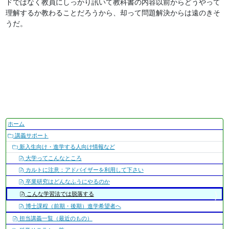
ドではなく教員にしっかり訊いて教科書の内容以前からどうやって
理解するか教わることだろうから、却って問題解決からは遠のきそ
うだ。
ナ
ホーム
ビ
講義サポート
ゲ
新入生向け・進学する人向け情報など
ー
大学ってこんなところ
シ
カルトに注意：アドバイザーを利用して下さい
ョ
卒業研究はどんなふうにやるのか
ン
こんな学習法では脱落する
博士課程（前期・後期）進学希望者へ
担当講義一覧（最近のもの）