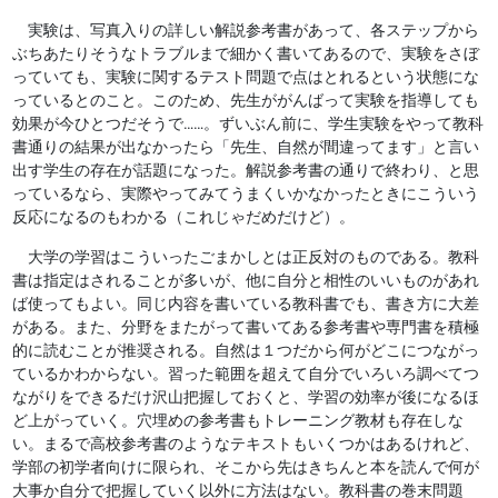
実験は、写真入りの詳しい解説参考書があって、各ステップから
ぶちあたりそうなトラブルまで細かく書いてあるので、実験をさぼ
っていても、実験に関するテスト問題で点はとれるという状態にな
っているとのこと。このため、先生ががんばって実験を指導しても
効果が今ひとつだそうで……。ずいぶん前に、学生実験をやって教科
書通りの結果が出なかったら「先生、自然が間違ってます」と言い
出す学生の存在が話題になった。解説参考書の通りで終わり、と思
っているなら、実際やってみてうまくいかなかったときにこういう
反応になるのもわかる（これじゃだめだけど）。
大学の学習はこういったごまかしとは正反対のものである。教科
書は指定はされることが多いが、他に自分と相性のいいものがあれ
ば使ってもよい。同じ内容を書いている教科書でも、書き方に大差
がある。また、分野をまたがって書いてある参考書や専門書を積極
的に読むことが推奨される。自然は１つだから何がどこにつながっ
ているかわからない。習った範囲を超えて自分でいろいろ調べてつ
ながりをできるだけ沢山把握しておくと、学習の効率が後になるほ
ど上がっていく。穴埋めの参考書もトレーニング教材も存在しな
い。まるで高校参考書のようなテキストもいくつかはあるけれど、
学部の初学者向けに限られ、そこから先はきちんと本を読んで何が
大事か自分で把握していく以外に方法はない。教科書の巻末問題