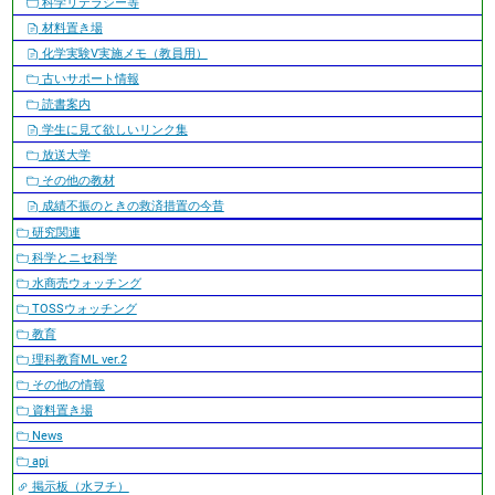
科学リテラシー等
材料置き場
化学実験V実施メモ（教員用）
古いサポート情報
読書案内
学生に見て欲しいリンク集
放送大学
その他の教材
成績不振のときの救済措置の今昔
研究関連
科学とニセ科学
水商売ウォッチング
TOSSウォッチング
教育
理科教育ML ver.2
その他の情報
資料置き場
News
apj
掲示板（水ヲチ）