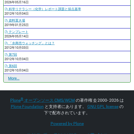
2026年05月16日
科学リテラシー（化学）レポート課題と採点基準
2012年10月04日
資料置き場
2019年01月25日
テンプレート
2026年05月14日
「水商売ウォッチング」とは？
2012年10月03日
第7回
2012年10月04日
第6回
2012年10月04日
最
More…
近
の
更
®
Plone
オープンソース CMS/WCM
の著作権
©
2000- 2026 は
新
-
Plone Foundation
と支持者にあります。
GNU GPL license
の
下で配布されています。
Powered by Plone