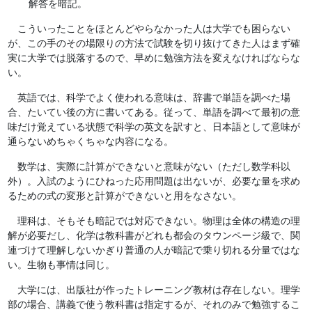
解答を暗記。
こういったことをほとんどやらなかった人は大学でも困らない
が、この手のその場限りの方法で試験を切り抜けてきた人はまず確
実に大学では脱落するので、早めに勉強方法を変えなければならな
い。
英語では、科学でよく使われる意味は、辞書で単語を調べた場
合、たいてい後の方に書いてある。従って、単語を調べて最初の意
味だけ覚えている状態で科学の英文を訳すと、日本語として意味が
通らないめちゃくちゃな内容になる。
数学は、実際に計算ができないと意味がない（ただし数学科以
外）。入試のようにひねった応用問題は出ないが、必要な量を求め
るための式の変形と計算ができないと用をなさない。
理科は、そもそも暗記では対応できない。物理は全体の構造の理
解が必要だし、化学は教科書がどれも都会のタウンページ級で、関
連づけて理解しないかぎり普通の人が暗記で乗り切れる分量ではな
い。生物も事情は同じ。
大学には、出版社が作ったトレーニング教材は存在しない。理学
部の場合、講義で使う教科書は指定するが、それのみで勉強するこ