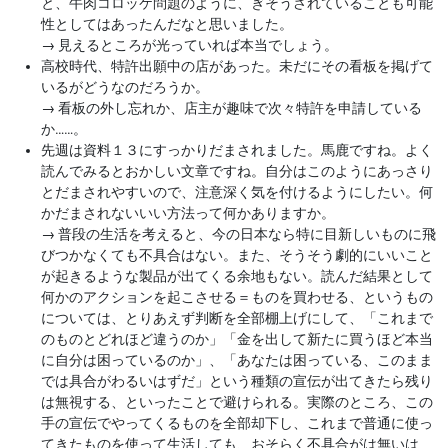
と、牛肉コロッケ問題のように、ぎそうされていることも可能
性としてはあったんだなと思いました。
→
見えるところが光っていれば本当でしょう。
高校時代、特許出願中の店があった。未だにその看板を掲げて
いるがどうなのだろうか。
→
看板の外し忘れか、店主が趣味で次々特許を申請している
か……。
先週は資料１３にすっかりだまされました。馬鹿ですね。よく
読んでみるとおかしい文章ですね。自分はこのようにあっさり
とだまされやすいので、注意深く気を付けるようにしたい。何
かだまされないいい方法って何かありますか。
→
普段の生活を考えると、今の日本なら特に目新しいものに飛
びつかなくても不具合はない。また、そうそう劇的にいいこと
が起きるような製品が出てくる余地もない。読んだ結果として
何かのアクションを起こさせる＝ものを買わせる、というもの
については、とりあえず判断を全部棚上げにして、「これまで
のものとどれほど違うのか」「金を出して新たに買うほど本当
に自分は困っているのか」、「あなたは困っている、このまま
では具合がわるいはずだ」という種類の宣伝が出てきたら残り
は無視する、といったことで避けられる。実際のところ、この
手の宣伝でやってくるものを全部却下し、これまで普通に使っ
てきたものを使って生活しても、おそらく不具合がは無いは