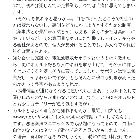
ので、初めは楽しんでいた授業も、今では苦痛に思えてしまい
ます。
→
そのうち慣れると思うが……。目をつぶったところで社会の
方は変わらないし、裏側をどうにかしようとするための制度
（薬事法とか景品表示法とか）もある。多くの会社は真面目に
やっているが、その真面目な努力にただ乗りしてインチキをや
る会社があるので、個人が見分けることでも、みんなでやれば
社会は変えられる。
知り合いに冗談で、電磁波吸収サボテンというものを教えた
ら、更にオカルト好きな人の名前を取り上げて、その人に詳し
くきいてくると嬉しそうに言っていました。サボテンは別に無
害だし、かまわないですが、もしそんなに強力な効果があった
らかえって弊害があるような気が。
→
携帯電話が通じなくなるに違いない。まあ、オカルトとして
受け止めたのならかまわないのでは（でも、いわゆるオカルト
とも少しカテゴリーが違う気もするが）。
カルトとは少々違うかも知れませんが、最近、山大でも
newaysというマルチまがいのものが暗躍（？）してるらしい
です。悪徳商法マニアックスでも話題になってるので、自衛に
自信のない人はネットで調べてみると良いかもしれません。こ
の場合、発明家になるのでしょうか……特許の使用料だけでメ