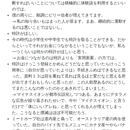
断すればいいことについては積極的に体験談を利用するといい
のでは。
僕の周りに、順調にビリー信者が増えてきてます。
→
私の知り合いもはまった人が居ます。まあ、継続的に運動す
るのは悪いことではないし。
特許がほしい。
今の時代は小学生や中学生でも特許を取ることができる。だか
らといってそれがお金につながるということでもないが、私も
一つくらいは何かの特許がほしいと思う。
→
お金につながるのは特許よりも「実用新案」の方では。
特許はけっこう登録とかめんどうだなと思っていたらけっこう
簡単に（自分が思っていたよりは）手続きふめばできるなと思
った。資料１３は回を重ねて見れば見るほど変だなと思える所
が出てきておもしろいと思ったが、この人前歴あるのにどうし
てまたこんなの作ったのかとあきれてしまいました。
→
マイナスイオンが都市伝説化しつつある。あまりにデタラメ
な広告が繰り返されたせいで、今や「マイナスイオン」と言う
だけで「体にいいアレね」と思ってくれる人が増えてしまっ
た。こうなると撲滅はほぼ不可能だろう。
ミートホープ社は道内産と偽って、オーストラリア産の肉を使
っていた。自分のバイト先でもメニューにカナダ産〜やらパナ