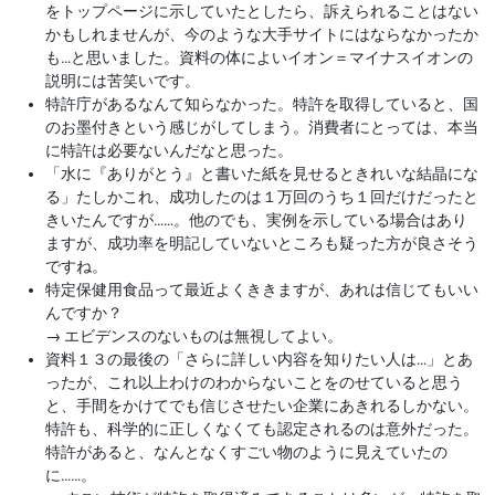
をトップページに示していたとしたら、訴えられることはない
かもしれませんが、今のような大手サイトにはならなかったか
も…と思いました。資料の体によいイオン＝マイナスイオンの
説明には苦笑いです。
特許庁があるなんて知らなかった。特許を取得していると、国
のお墨付きという感じがしてしまう。消費者にとっては、本当
に特許は必要ないんだなと思った。
「水に『ありがとう』と書いた紙を見せるときれいな結晶にな
る」たしかこれ、成功したのは１万回のうち１回だけだったと
きいたんですが……。他のでも、実例を示している場合はあり
ますが、成功率を明記していないところも疑った方が良さそう
ですね。
特定保健用食品って最近よくききますが、あれは信じてもいい
んですか？
→
エビデンスのないものは無視してよい。
資料１３の最後の「さらに詳しい内容を知りたい人は…」とあ
ったが、これ以上わけのわからないことをのせていると思う
と、手間をかけてでも信じさせたい企業にあきれるしかない。
特許も、科学的に正しくなくても認定されるのは意外だった。
特許があると、なんとなくすごい物のように見えていたの
に……。