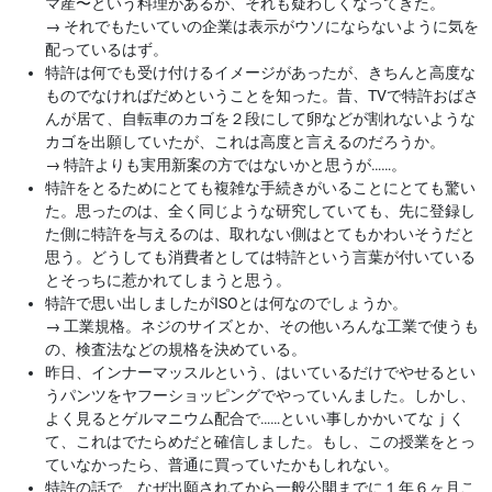
マ産〜という料理があるが、それも疑わしくなってきた。
→
それでもたいていの企業は表示がウソにならないように気を
配っているはず。
特許は何でも受け付けるイメージがあったが、きちんと高度な
ものでなければだめということを知った。昔、TVで特許おばさ
んが居て、自転車のカゴを２段にして卵などが割れないような
カゴを出願していたが、これは高度と言えるのだろうか。
→
特許よりも実用新案の方ではないかと思うが……。
特許をとるためにとても複雑な手続きがいることにとても驚い
た。思ったのは、全く同じような研究していても、先に登録し
た側に特許を与えるのは、取れない側はとてもかわいそうだと
思う。どうしても消費者としては特許という言葉が付いている
とそっちに惹かれてしまうと思う。
特許で思い出しましたがISOとは何なのでしょうか。
→
工業規格。ネジのサイズとか、その他いろんな工業で使うも
の、検査法などの規格を決めている。
昨日、インナーマッスルという、はいているだけでやせるとい
うパンツをヤフーショッピングでやっていんました。しかし、
よく見るとゲルマニウム配合で……といい事しかかいてなｊく
て、これはでたらめだと確信しました。もし、この授業をとっ
ていなかったら、普通に買っていたかもしれない。
特許の話で、なぜ出願されてから一般公開までに１年６ヶ月こ