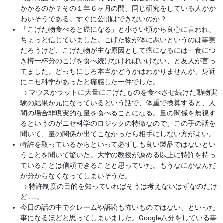
かかるのか？その１年６ヶ月の間、同じ研究をしている人がか
わいそうである。すぐに公開はできないのか？
「こげた物食べると癌になる」と小さい頃から良心に言われ、
ちょっと信じていました。こげた物が体に悪いというのは事実
だろうけど、こげた物が主な原因として癌になるには一食につ
き樽一杯分のこげを食べ続けなければいけない、と友人が言っ
てました。どっちにしろ本当かどうかはわかりませんが、身近
にニセ科学があったと痛感した一件でした。
→
マウスかラットに大量にこげたものを食べさせ続けた動物実
験の結果が元になっているという話で、体重で換算すると、人
間の場合非現実的な量を食べることになる。量の関係を無視す
るというのがニセ科学のロジックの特徴なので、この手の話を
聞いて、量の関係が出てこなかったら相手にしない方がよい。
特許を取っているからといって必ずしも良い製品ではないとい
うことを聞いて驚いた。大学の教授が薦める以上に特許を持っ
ていることは信頼できることと思っていた。もうなにがなんだ
か分からなくなってしまいそうだ。
→
特許制度の目的を知っていればそうは考えないはずなのだけ
ど……。
今日の話の中でクレームや訴訟も怖いものではない、といった
事になるほどと思ってしまいました。Google八分をしている事