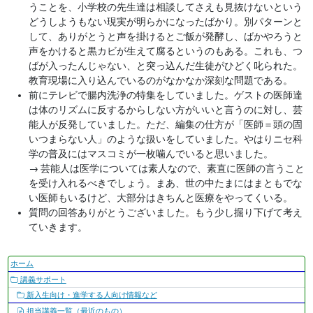
うことを、小学校の先生達は相談してさえも見抜けないという
どうしようもない現実が明らかになったばかり。別パターンと
して、ありがとうと声を掛けるとご飯が発酵し、ばかやろうと
声をかけると黒カビが生えて腐るというのもある。これも、つ
ばが入ったんじゃない、と突っ込んだ生徒がひどく叱られた。
教育現場に入り込んでいるのがなかなか深刻な問題である。
前にテレビで腸内洗浄の特集をしていました。ゲストの医師達
は体のリズムに反するからしない方がいいと言うのに対し、芸
能人が反発していました。ただ、編集の仕方が「医師＝頭の固
いつまらない人」のような扱いをしていました。やはりニセ科
学の普及にはマスコミが一枚噛んでいると思いました。
→
芸能人は医学については素人なので、素直に医師の言うこと
を受け入れるべきでしょう。まあ、世の中たまにはまともでな
い医師もいるけど、大部分はきちんと医療をやってくいる。
質問の回答ありがとうございました。もう少し掘り下げて考え
ていきます。
ナ
ホーム
ビ
講義サポート
ゲ
新入生向け・進学する人向け情報など
ー
担当講義一覧（最近のもの）