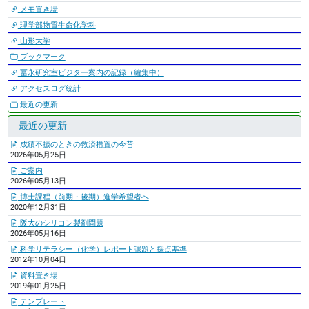
メモ置き場
理学部物質生命化学科
山形大学
ブックマーク
冨永研究室ビジター案内の記録（編集中）
アクセスログ統計
最近の更新
最近の更新
成績不振のときの救済措置の今昔
2026年05月25日
ご案内
2026年05月13日
博士課程（前期・後期）進学希望者へ
2020年12月31日
阪大のシリコン製剤問題
2026年05月16日
科学リテラシー（化学）レポート課題と採点基準
2012年10月04日
資料置き場
2019年01月25日
テンプレート