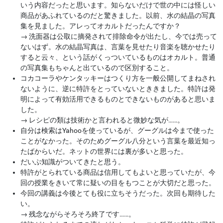
いう内容だったと思います。知らないだけで世の中には怪しい
商品があふれているのだと驚きました。以前、水の結晶の写真
集を見ました。アレってオカルトだったんですか？
→
洗面器は公取に摘発されて排除命令が出たし、今では売って
ないはず。水の結晶写真は、言葉を見せたり音楽を聴かせたり
すると云々、という話がくっついているものはオカルト。普通
の写真集もちゃんと出ているので区別すること。
コカコーラやケンタッキーはつくり方を一般公開してまねされ
ないように、逆に特許をとっていないとききました。特許は発
明によって有効活用できるものとできないものがあると思いま
した。
→
レシピの類は技術かと言われると微妙な気が……。
自分は検索はYahooを使っているが、グーグルは今まで使った
ことがなかった。そのためグーグル八分という言葉を最近知っ
たばからいだ。ネットの世界には裏が多いと思った。
だいぶ知識がついてきたと思う。
特許がとられている商品は信用してもよいと思っていたが、今
回の授業をきいて常に疑いの目をもつことが大切だと思った。
今回の講義は今後とても役に立ちそうだった。次回も期待した
い。
→
残念ながらそろそろ終了です……。