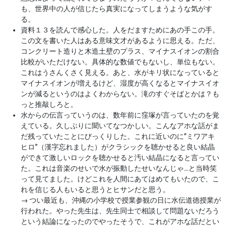
も、世界中の人が信じたら真実になってしまうような気がす
る。
資料１３を読んで感心した。人をだますためにあの手この手。
この文を書いた人はある意味文才があるように思える。ただ、
コンクリート造りと木造土壁のプラス、マイナスイオンの割合
比較がいただけない。具体的な数値でもないし、単位もない。
これはうさんくさく見える。あと、水がキリ状になっていると
マイナスイオンが増えるけど、湿度が高くなるとマイナスイオ
ンが減るというのはよくわからない。滝のすぐそばとかは？も
っと推敲しろと。
水からの伝言っていうのは、数年前に窪塚が言っていたのを覚
えている。久しぶりに聞いてなつかしい。こんなアホな話がま
だ残っていたことにびっくりした。これに近いのに”ミワアキ
ヒロ”（漢字忘れました）がクラシックを聴かせると良い結晶
ができて激しいロックを聴かせると汚い結晶になると言ってい
た。これは音楽のせいで水が振動したせいなんじゃ…と当時笑
って見てました。けどこれを人間にあてはめてもいたので、こ
れを信じる人もいると思うとヒサンだと思う。
→
つい最近も、沖縄の小学校で授業参観の日に水伝道徳授業が
行われた。やった先生は、先生同士で相談して問題ないだろう
という結論になったのでやったそうで、これがアホな話だとい