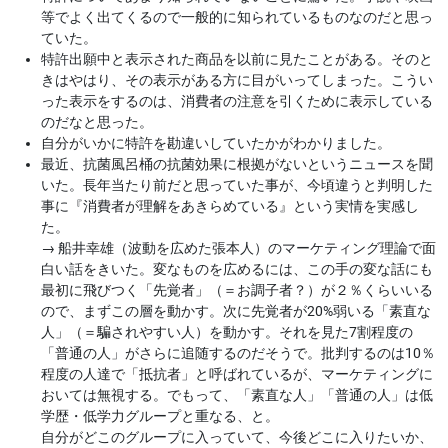
等でよく出てくるので一般的に知られているものなのだと思っ
ていた。
特許出願中と表示された商品を以前に見たことがある。そのと
きはやはり、その表示がある方に目がいってしまった。こうい
った表示をするのは、消費者の注意を引くために表示している
のだなと思った。
自分がいかに特許を勘違いしていたかがわかりました。
最近、抗菌風呂桶の抗菌効果に根拠がないというニュースを聞
いた。長年当たり前だと思っていた事が、今頃違うと判明した
事に『消費者が理解をあきらめている』という実情を実感し
た。
→
船井幸雄（波動を広めた張本人）のマーケティング理論で面
白い話をきいた。変なものを広めるには、この手の変な話にも
最初に飛びつく「先覚者」（＝お調子者？）が２％くらいいる
ので、まずこの層を動かす。次に先覚者が20%弱いる「素直な
人」（＝騙されやすい人）を動かす。それを見た7割程度の
「普通の人」がさらに追随するのだそうで。批判するのは10％
程度の人達で「抵抗者」と呼ばれているが、マーケティングに
おいては無視する。でもって、「素直な人」「普通の人」は低
学歴・低学力グループと重なる、と。
自分がどこのグループに入っていて、今後どこに入りたいか、