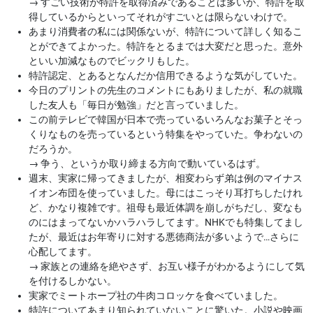
→
すごい技術が特許を取得済みであることは多いが、特許を取
得しているからといってそれがすごいとは限らないわけで。
あまり消費者の私には関係ないが、特許について詳しく知るこ
とができてよかった。特許をとるまでは大変だと思った。意外
といい加減なものでビックリもした。
特許認定、とあるとなんだか信用できるような気がしていた。
今日のプリントの先生のコメントにもありましたが、私の就職
した友人も「毎日が勉強」だと言っていました。
この前テレビで韓国が日本で売っているいろんなお菓子とそっ
くりなものを売っているという特集をやっていた。争わないの
だろうか。
→
争う、というか取り締まる方向で動いているはず。
週末、実家に帰ってきましたが、相変わらず弟は例のマイナス
イオン布団を使っていました。母にはこっそり耳打ちしたけれ
ど、かなり複雑です。祖母も最近体調を崩しがちだし、変なも
のにはまってないかハラハラしてます。NHKでも特集してまし
たが、最近はお年寄りに対する悪徳商法が多いようで…さらに
心配してます。
→
家族との連絡を絶やさず、お互い様子がわかるようにして気
を付けるしかない。
実家でミートホープ社の牛肉コロッケを食べていました。
特許についてあまり知られていないことに驚いた。小説や映画