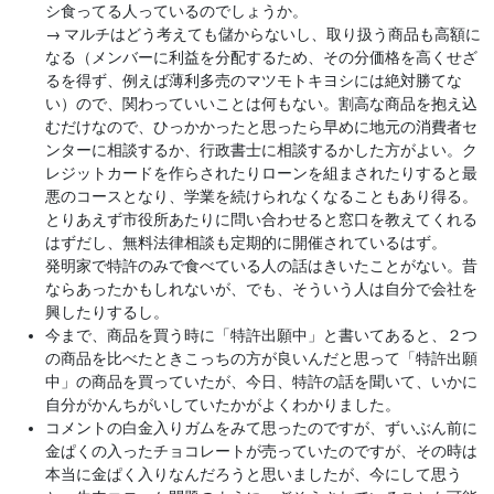
シ食ってる人っているのでしょうか。
→
マルチはどう考えても儲からないし、取り扱う商品も高額に
なる（メンバーに利益を分配するため、その分価格を高くせざ
るを得ず、例えば薄利多売のマツモトキヨシには絶対勝てな
い）ので、関わっていいことは何もない。割高な商品を抱え込
むだけなので、ひっかかったと思ったら早めに地元の消費者セ
ンターに相談するか、行政書士に相談するかした方がよい。ク
レジットカードを作らされたりローンを組まされたりすると最
悪のコースとなり、学業を続けられなくなることもあり得る。
とりあえず市役所あたりに問い合わせると窓口を教えてくれる
はずだし、無料法律相談も定期的に開催されているはず。
発明家で特許のみで食べている人の話はきいたことがない。昔
ならあったかもしれないが、でも、そういう人は自分で会社を
興したりするし。
今まで、商品を買う時に「特許出願中」と書いてあると、２つ
の商品を比べたときこっちの方が良いんだと思って「特許出願
中」の商品を買っていたが、今日、特許の話を聞いて、いかに
自分がかんちがいしていたかがよくわかりました。
コメントの白金入りガムをみて思ったのですが、ずいぶん前に
金ぱくの入ったチョコレートが売っていたのですが、その時は
本当に金ぱく入りなんだろうと思いましたが、今にして思う