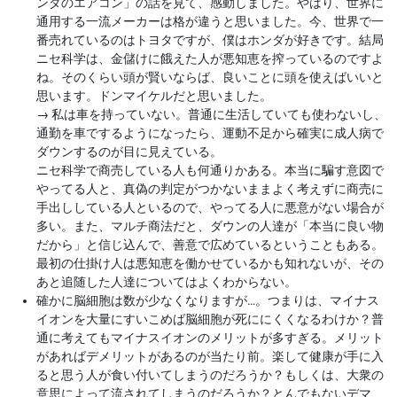
ンダのエアコン」の話を見て、感動しました。やはり、世界に
通用する一流メーカーは格が違うと思いました。今、世界で一
番売れているのはトヨタですが、僕はホンダが好きです。結局
ニセ科学は、金儲けに餓えた人が悪知恵を搾っているのですよ
ね。そのくらい頭が賢いならば、良いことに頭を使えばいいと
思います。ドンマイケルだと思いました。
→
私は車を持っていない。普通に生活していても使わないし、
通勤を車でするようになったら、運動不足から確実に成人病で
ダウンするのが目に見えている。
ニセ科学で商売している人も何通りかある。本当に騙す意図で
やってる人と、真偽の判定がつかないままよく考えずに商売に
手出ししている人といるので、やってる人に悪意がない場合が
多い。また、マルチ商法だと、ダウンの人達が「本当に良い物
だから」と信じ込んで、善意で広めているということもある。
最初の仕掛け人は悪知恵を働かせているかも知れないが、その
あと追随した人達についてはよくわからない。
確かに脳細胞は数が少なくなりますが…。つまりは、マイナス
イオンを大量にすいこめば脳細胞が死ににくくなるわけか？普
通に考えてもマイナスイオンのメリットが多すぎる。メリット
があればデメリットがあるのが当たり前。楽して健康が手に入
ると思う人が食い付いてしまうのだろうか？もしくは、大衆の
意思によって流されてしまうのだろうか？とんでもないデマ