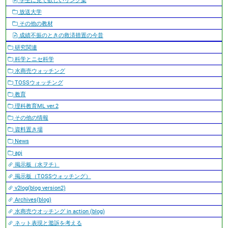
学生に見て欲しいリンク集
放送大学
その他の教材
成績不振のときの救済措置の今昔
研究関連
科学とニセ科学
水商売ウォッチング
TOSSウォッチング
教育
理科教育ML ver.2
その他の情報
資料置き場
News
apj
掲示板（水ヲチ）
掲示板（TOSSウォッチング）
v2log(blog version2)
Archives(blog)
水商売ウオッチング in action (blog)
ネット表現と濫訴を考える