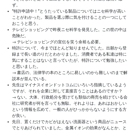
ず。
”特許申請中！”とうたっている製品についてはニセ科学が高い
ことがわかった。製品を選ぶ際に気を付けることの一つにして
おこうと思う。
テレビショッピングで昨夜ニセ科学を発見した。この世の中は
危険だ。
→
テレビショッピングの宣伝を笑う余裕も必要。
特許について、今までほとんど知りませんでした。出願から登
録まで長い道のりだとわかりました。消費者である私達は特に
気にすることはないと言っていたが、特許について勉強したい
と思いました。
→
書店の、法律学の本のところに易しいのから難しいのまで解
説本が並んでいる。
先生はマイナスイオンドットコムにいろいろ指摘しているよう
ですが、それを企業に対して直接言うことはあるのですか？
→
ない。大体、行政処分を受けても類似の商売を続けている会
社に研究者が何を言っても無駄。それよりは、あれはおかしい
という情報を広めて、一般の人がひっかからないようにする方
が良い。
先日、置くだけでカビがはえない洗面器という商品がニュース
でとりあげられていました。金属イオンの効果がなんとか、と