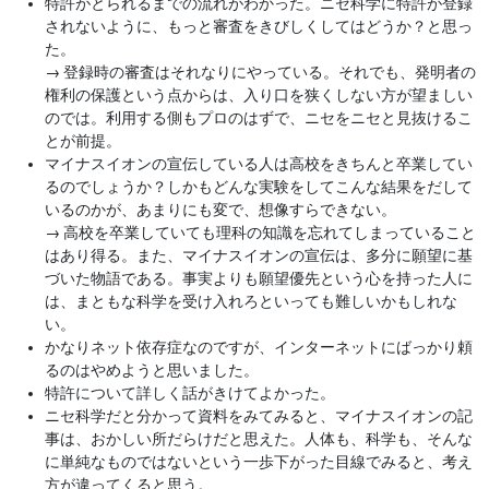
特許がとられるまでの流れがわかった。ニセ科学に特許が登録
されないように、もっと審査をきびしくしてはどうか？と思っ
た。
→
登録時の審査はそれなりにやっている。それでも、発明者の
権利の保護という点からは、入り口を狭くしない方が望ましい
のでは。利用する側もプロのはずで、ニセをニセと見抜けるこ
とが前提。
マイナスイオンの宣伝している人は高校をきちんと卒業してい
るのでしょうか？しかもどんな実験をしてこんな結果をだして
いるのかが、あまりにも変で、想像すらできない。
→
高校を卒業していても理科の知識を忘れてしまっていること
はあり得る。また、マイナスイオンの宣伝は、多分に願望に基
づいた物語である。事実よりも願望優先という心を持った人に
は、まともな科学を受け入れろといっても難しいかもしれな
い。
かなりネット依存症なのですが、インターネットにばっかり頼
るのはやめようと思いました。
特許について詳しく話がきけてよかった。
ニセ科学だと分かって資料をみてみると、マイナスイオンの記
事は、おかしい所だらけだと思えた。人体も、科学も、そんな
に単純なものではないという一歩下がった目線でみると、考え
方が違ってくると思う。