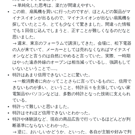
→
単純化した思考は、楽だが間違えやすい。
この前、扇風機を買いに行ったのですが、ほとんどの製品がマ
イナスイオンが出るもので、マイナスイオンが出ない扇風機を
探していたところ、とても少なくて驚きました。間違った情報
でも１回信じ込んでしまうと、正すことが難しくなるのだなと
思いました。
→
週末、東京のフォーラムで講演してきた。会場に、松下電器
の人が来ていて、メーカーとしては売れなくなればマイナスイ
オンなどと言うのは自然にやめると言っていた。実際、一時期
はやった遠赤外線のオーブンは相当減っているし、強調もして
いないということで……。
特許はあまり信用できないことに驚いた。
→
一般消費者に向かってことさらに言っているものに、信用で
きないものが多い、ということ。特許云々を主張していない家
電製品やパソコンなどは、多数の特許となった技術に支えられ
ている。
特許って難しいと思いました。
特許はそれほど信用できないとわかった。
特許や体験談など、現在の商品広告で行っているほどんどが判
断基準にならないとわかった。
→
逆に、おいしいかどうか、といった、各自が主観や好みで判