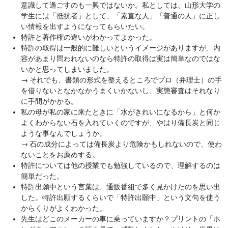
意識して過ごすのも一興ではないか。私としては、山形大学の
学生には「抵抗者」として、「素直な人」「普通の人」に正し
い情報を出すようになってもらいたい。
特許と著作権の違いがわかってよかった。
特許の取得は一般的に難しいというイメージがありますが、内
容があまり問われないのなら特許の取得は実は簡単なのではな
いかと思ってしまいました。
→
それでも、書類の形式を整えるところでプロ（弁理士）の手
を借りないとなかなかうまくいかないし、実態審査はそれなり
に手間がかかる。
私の母が私の家に来たときに「水がきれいになるから」と何か
よくわからない石を入れていくのですが、やはり備長炭と同じ
ような事なんでしょうか。
→
石の成分によっては備長炭より危険かもしれないので、使わ
ないことをお薦めする。
特許については他の授業でも勉強しているので、理解するのは
簡単だった。
特許出願中という言葉は、通販番組で多く見かけたのを思い出
した。特許出願するくらいで「特許出願中」という文句を使う
からくりがよくわかった。
先生はどこのメーカーの車に乗っていますか？プリントの「ホ