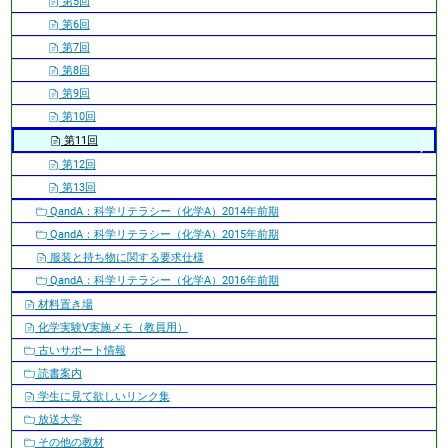
第5回
第6回
第7回
第8回
第9回
第10回
第11回
第12回
第13回
QandA：科学リテラシー（化学A）2014年前期
QandA：科学リテラシー（化学A）2015年前期
服装と持ち物に関する要求仕様
QandA：科学リテラシー（化学A）2016年前期
材料置き場
化学実験V実施メモ（教員用）
古いサポート情報
読書案内
学生に見て欲しいリンク集
放送大学
その他の教材