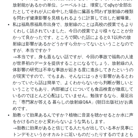
放射能があるかの単位。シーベルトは、壊変してαβγが全部出
たとしてそれが人に命中した場合に臓器を問わず放射線の種類
を問わず健康影響を見積もれるように計算して出した被曝量。
私は福島県福島市出身で、放射線のことは高校の授業でもより
くわしく話されていました。今日の授業でより様々なことが分
かって良かったです。ところで聞いた話によると0.1以外の放
射線は影響があるかどうかすら分かってないということなので
すが、本当ですか？
→
本当です。身も蓋もない話ですが、今回の事故で福島の人達
が世界初のデータを提供することになるでしょう。放射線の人
体影響の研究は不幸な事故が起きる度に進歩してきたというの
が現実ですので。でもまあ、そんなにはっきり影響があるとわ
かっていたら話は簡単で、よくわからないから判断が難しいと
いうことでもあり、内部被ばくについても食品検査が徹底して
いるのでほとんど心配はしていません。勉強するなら、最近出
た「専門家が答える 暮らしの放射線Q&A」(朝日出版社)がお薦
めです。
胎教って効果あるんですか？植物に音楽を聴かせるとか水に声
をかけるのとかと変わらないような気もします。
→
胎教に効果があると信じてる人たちが出している本が見事に
トンデモというかオカルトに近いものだったりするのでまとも