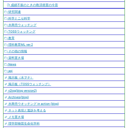
成績不振のときの救済措置の今昔
研究関連
科学とニセ科学
水商売ウォッチング
TOSSウォッチング
教育
理科教育ML ver.2
その他の情報
資料置き場
News
apj
掲示板（水ヲチ）
掲示板（TOSSウォッチング）
v2log(blog version2)
Archives(blog)
水商売ウオッチング in action (blog)
ネット表現と濫訴を考える
メモ置き場
理学部物質生命化学科