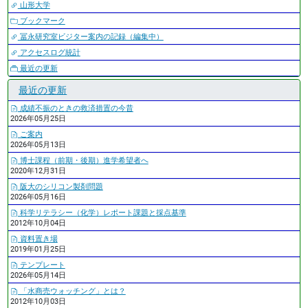
山形大学
ブックマーク
冨永研究室ビジター案内の記録（編集中）
アクセスログ統計
最近の更新
最近の更新
成績不振のときの救済措置の今昔
2026年05月25日
ご案内
2026年05月13日
博士課程（前期・後期）進学希望者へ
2020年12月31日
阪大のシリコン製剤問題
2026年05月16日
科学リテラシー（化学）レポート課題と採点基準
2012年10月04日
資料置き場
2019年01月25日
テンプレート
2026年05月14日
「水商売ウォッチング」とは？
2012年10月03日