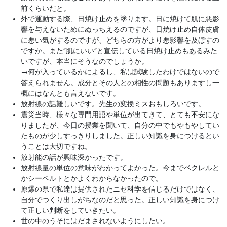
前くらいだと。
外で運動する際、日焼け止めを塗ります。日に焼けて肌に悪影
響を与えないためにぬっちえるのですが、日焼け止め自体皮膚
に悪い気がするのですが、どちらの方がより悪影響を及ぼすの
ですか。また”肌にいい”と宣伝している日焼け止めもあるみた
いですが、本当にそうなのでしょうか。
→
何が入っているかによるし、私は試験したわけではないので
答えられません。成分とその人との相性の問題もありますし一
概にはなんとも言えないです。
放射線の話難しいです。先生の変換ミスおもしろいです。
震災当時、様々な専門用語や単位が出てきて、とても不安にな
りましたが、今日の授業を聞いて、自分の中でもやもやしてい
たものが少しすっきりしました。正しい知識を身につけるとい
うことは大切ですね。
放射能の話が興味深かったです。
放射線量の単位の意味がわかってよかった。今までベクレルと
かシーベルトとかよくわからなかったので。
原爆の県で私達は提供されたニセ科学を信じるだけではなく、
自分でつくり出しがちなのだと思った。正しい知識を身につけ
て正しい判断をしていきたい。
世の中のうそにはだまされないようにしたい。