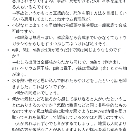
悪用されそうですよね。事故に見せかけるために科学を悪用す
る人もいるんですか。
→
事故というかもっと直接的な、死体を消す方法を目指してい
ろいろ悪用してましたよねオウム真理教が。
小説などに出てくる早効性の催眠薬や催涙薬は一般家庭で合成
可能ですか。
→
催眠薬は無理っぽい。催涙薬なら合成までいかなくてもトウ
ガラシやからしをすりつぶしてぶつければ足りそう。
α線、β線、γ線は出所が違うだけで実は同じようなものです
か？
→
むしろ出所は全部核からだから同じで、α線は（剥き出し
の）ヘリウム原子核、β線は電子、γ線は電磁波（光）だから物
が違う。
氷を熱い物だと思い込んで触れたらやけどをしたという話を聞
きました。これはウソですか。
→
何かの間違いでしょう。
何かの気配などろ後ろから感じて振り返ると人がいたというこ
とはありえるのですか？気配は幽霊などと同じ非科学的なもの
なのですか？私は地震前に動物が騒ぐように何かの情報を受け
取ってそれを気配として認識しているのではと思うのですが。
→
人が居ればわずかでも音がするでしょうし。地震も人間より
動物の方が敏感なことがありますよね人が揺れを感じ始める直