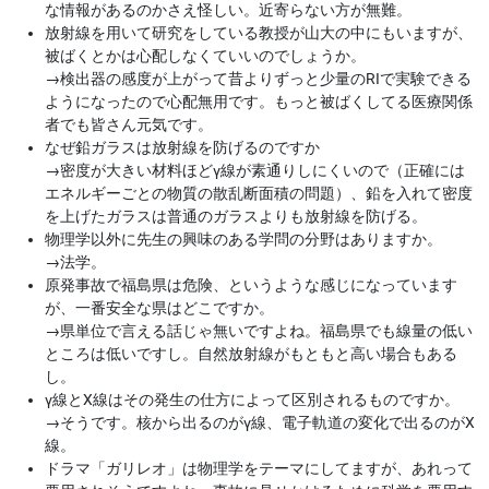
な情報があるのかさえ怪しい。近寄らない方が無難。
放射線を用いて研究をしている教授が山大の中にもいますが、
被ばくとかは心配しなくていいのでしょうか。
→
検出器の感度が上がって昔よりずっと少量のRIで実験できる
ようになったので心配無用です。もっと被ばくしてる医療関係
者でも皆さん元気です。
なぜ鉛ガラスは放射線を防げるのですか
→
密度が大きい材料ほどγ線が素通りしにくいので（正確には
エネルギーごとの物質の散乱断面積の問題）、鉛を入れて密度
を上げたガラスは普通のガラスよりも放射線を防げる。
物理学以外に先生の興味のある学問の分野はありますか。
→
法学。
原発事故で福島県は危険、というような感じになっています
が、一番安全な県はどこですか。
→
県単位で言える話じゃ無いですよね。福島県でも線量の低い
ところは低いですし。自然放射線がもともと高い場合もある
し。
γ線とX線はその発生の仕方によって区別されるものですか。
→
そうです。核から出るのがγ線、電子軌道の変化で出るのがX
線。
ドラマ「ガリレオ」は物理学をテーマにしてますが、あれって