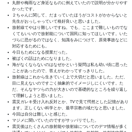
丸餅や梅雨など身近なものに例えていたので説明が分かりやす
かったです。
２ちゃんに関して、だまっていたほうがコストがかからないと
先生がおっしゃっていて格好良いと思いました。
放射線てやはり難しいですね。でも、ここまで難しいものでな
くてもいいので放射能について国民に知ってほしいです。いた
づらに恐がるのではなく、知識をみにつけて、原発事故などに
対応するためにも。
今日もためになる授業だった。
被ばくの話はためになりました。
海がなくならないのはなぜかという疑問は私も幼い頃に思った
ことがあったので、答えがわかってすっきりした。
放射線はこれから生きていく上で大切だと思いました。ただ、
目に見えないのですごく抽象的でイメージしにくいです。た
だ、そんなヤツらの力が大きいので基礎的なところを繰り返し
て理解しようと思いました。
震災ガレキ受け入れ反対とか、TVで見て愕然とした記憶があり
ます。正しくない科学とか、最早宗教の域だなと思いました。
今回は自分は難しいと感じた。
マジメに聞いていたのですがサッパリでした。
震災後はたくさんの放射能や放射線についてのデマ情報が多く