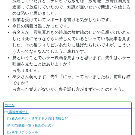
流通していたけど、テレビでも放射線、放射能、放射性物質を
近藤して放送していたので、知識が無いせいで間違いを信じる
のは恐いと思いました。
授業を受けていてレポートを書ける気がしないです。
今日の講義は難しかったです。
有名人が、震災瓦れきの焼却の放射線のせいで母親がけいれん
したり死にそうなぐらい苦しんでいるといっている記事を見ま
した。その後フィリピンあたりに逃げたらしいですが、こうい
う人ってなんなんでしょう。哀れです。
夏ということでホラー映画を見ようと思います。先生はホラー
映画を見たことはありますか？
→
ありません。
巫女さん萌えます。先生「にゃ」って言いましたね。前世は猫
ですか？
→
言った覚えがないが、多分話し方がまずかったのだろう。
ナ
ホーム
ビ
講義サポート
ゲ
新入生向け・進学する人向け情報など
ー
担当講義一覧（最近のもの）
シ
科学リテラシー等