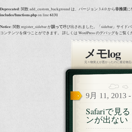
Deprecated
非推奨
: 関数 add_custom_background は、バージョン 3.4.0 から
にな
includes/functions.php
6131
on line
Notice
誤って
: 関数 register_sidebar が
呼び出されました。「sidebar」サイ
コンテンツを保つことができます。 詳しくは
WordPress のデバッグ
をご覧くだ
メモlog
元々物覚えが悪かったのに最近物忘
9月 11, 2013 
Safariで見
ンが出ない