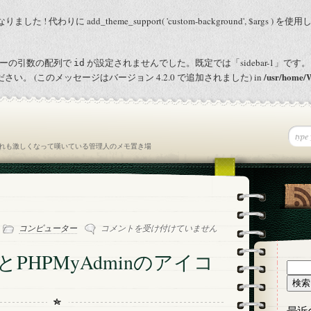
りました ! 代わりに add_theme_support( 'custom-background', $args ) 
ドバーの引数の配列で
が設定されませんでした。既定では「sidebar-1」です。
id
/usr/home/
さい。 (このメッセージはバージョン 4.2.0 で追加されました) in
れも激しくなって嘆いている管理人のメモ置き場
-
Safari
コンピューター
コメントを受け付けていません
で
見
るとPHPMyAdminのアイコ
る
検
と
索:
PHPMyAdmin
の
最近