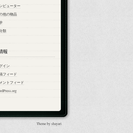
ンピューター
の他の物品
学
分類
情報
グイン
稿フィード
メントフィード
rdPress.org
Theme by
shayari