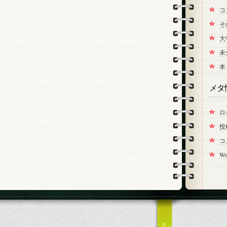
コ
そ
大
未
本
メタ
ロ
投
コ
Wo