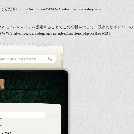
/usr/home/WWW/cml-office/memolog/wp-
を使用してください。 in
に「sidebar-1」を設定することでこの情報を消して、既存のサイドバーの
id
WWW/cml-office/memolog/wp-includes/functions.php
6131
on line
の投稿