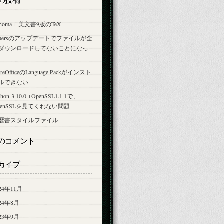
onoma + 美文書9版のTeX
apersのアップデートでファイルが全
ダウンロードしてないことになっ
breOfficeのLanguage Packがインスト
ルできない
thon-3.10.0 +OpenSSL1.1.1で、
penSSLを見てくれない問題
歴書スタイルファイル
のコメント
カイブ
24年11月
024年8月
023年9月