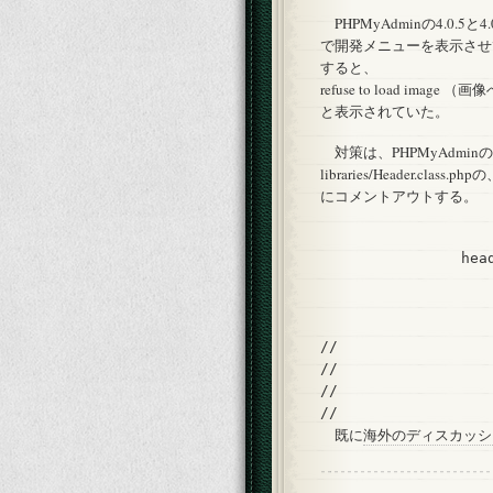
PHPMyAdminの4.0.5と4
で開発メニューを表示させ
すると、
refuse to load image （画
と表示されていた。
対策は、PHPMyAdmi
libraries/Header.class.
にコメントアウトする。
                head
                    
                   
                   
//                  
//                  
//                 
既に
海外のディスカッシ