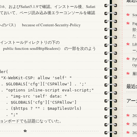
ア
.0.6、およびSafari5.1.9で確認。インストール後、Safari
イ
ておいて、ページ読み込み後エラーコンソールを確認
S
コ
ン
P
像へのパス） because of Content-Security-Policy
が
部
出
た
な
nのインストールディレクトリの下の
Li
い
phpの、 public function sendHttpHeaders() の一部を次のよう
ー
は
Py
O
er(

履
"X-WebKit-CSP: allow 'self' "

 . $GLOBALS['cfg']['CSPAllow'] . ';'

最近
 . "options inline-script eval-script;"

  . "img-src 'self' data: "

アー
  . $GLOBALS['cfg']['CSPAllow']

   . ($https ? "" : $mapTilesUrls)

20
ョンボードでも話題
になっていた。
2
2