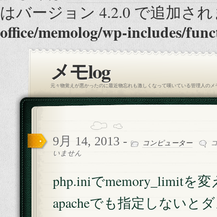
はバージョン 4.2.0 で追加され
office/memolog/wp-includes/func
メモlog
元々物覚えが悪かったのに最近物忘れも激しくなって嘆いている管理人のメ
9月 14, 2013 -
ph
コンピューター
で
いません
me
を
php.iniでmemory_limit
変
え
apacheでも指定しないと
た
ら