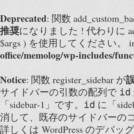
Deprecated
: 関数 add_custom
推奨
になりました ! 代わりに add_them
$args ) を使用してください。 i
office/memolog/wp-includes/func
Notice
: 関数 register_sidebar が
サイドバーの引数の配列で
id
「sidebar-1」です。
に「sid
id
消して、既存のサイドバーの
詳しくは
WordPress のデバッ