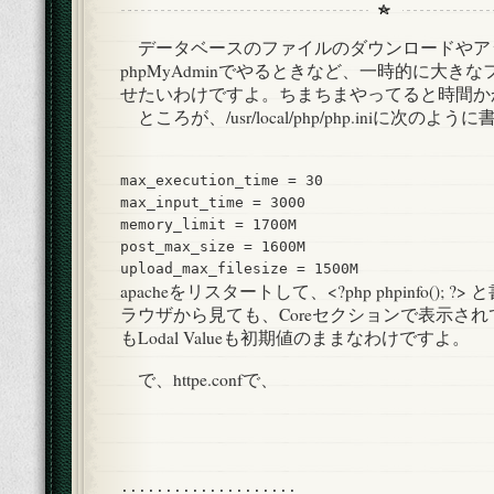
ap
で
データベースのファイルのダウンロードやア
も
phpMyAdminでやるときなど、一時的に大き
指
定
せたいわけですよ。ちまちまやってると時間か
し
ところが、/usr/local/php/php.iniに次のよう
な
い
と
max_execution_time = 30

ダ
max_input_time = 3000

メ
memory_limit = 1700M

っ
post_max_size = 1600M

ぽ
apacheをリスタートして、<?php phpinfo();
い
は
ラウザから見ても、Coreセクションで表示されているM
もLodal Valueも初期値のままなわけですよ。
で、httpe.confで、
....................
