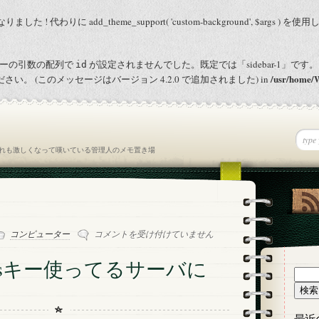
りました ! 代わりに add_theme_support( 'custom-background', $args ) 
ドバーの引数の配列で
が設定されませんでした。既定では「sidebar-1」です。
id
/usr/home/
さい。 (このメッセージはバージョン 4.2.0 で追加されました) in
れも激しくなって嘆いている管理人のメモ置き場
Sierra
コンピューター
コメントを受け付けていません
か
ら
らdssキー使ってるサーバに
dss
検
キ
索:
ー
使
最近