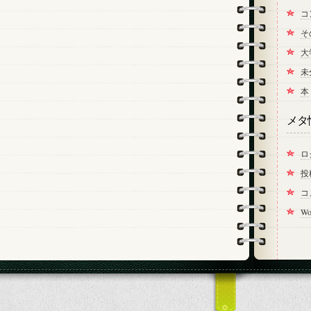
コ
そ
大
未
本
メタ
ロ
投
コ
Wo