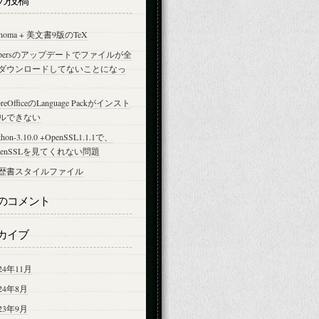
onoma + 美文書9版のTeX
apersのアップデートでファイルが全
ダウンロードしてないことになっ
breOfficeのLanguage Packがインスト
ルできない
thon-3.10.0 +OpenSSL1.1.1で、
penSSLを見てくれない問題
歴書スタイルファイル
のコメント
カイブ
24年11月
024年8月
023年9月