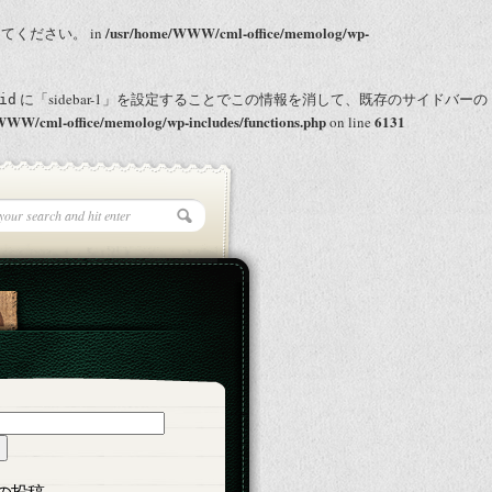
/usr/home/WWW/cml-office/memolog/wp-
を使用してください。 in
に「sidebar-1」を設定することでこの情報を消して、既存のサイドバーの
id
WWW/cml-office/memolog/wp-includes/functions.php
6131
on line
の投稿