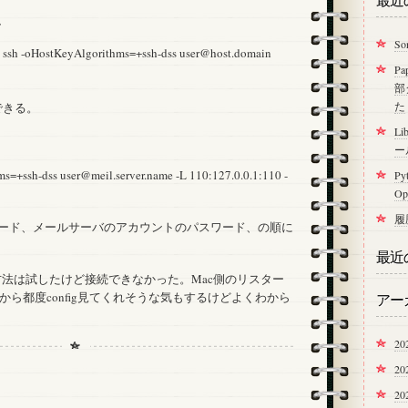
っ
、
て
S
る
 -oHostKeyAlgorithms=+ssh-dss user@host.domain
サ
P
ー
部
バ
た
できる。
に
Li
ssh
ー
す
s=+ssh-dss user@meil.server.name -L 110:127.0.0.1:110 -
Py
る
O
は
履
ワード、メールサーバのアカウントのパスワード、の順に
最近
き換える方法は試したけど接続できなかった。Mac側のリスター
ら都度config見てくれそうな気もするけどよくわから
アー
20
2
2