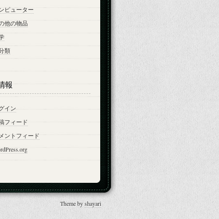
ンピューター
の他の物品
学
分類
情報
グイン
稿フィード
メントフィード
rdPress.org
Theme by
shayari