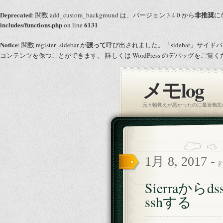
Deprecated
非推奨
: 関数 add_custom_background は、バージョン 3.4.0 から
にな
includes/functions.php
6131
on line
Notice
誤って
: 関数 register_sidebar が
呼び出されました。「sidebar」サイ
コンテンツを保つことができます。 詳しくは
WordPress のデバッグ
をご覧くだ
メモlog
元々物覚えが悪かったのに最近物忘
1月 8, 2017 -
Sierraか
sshする