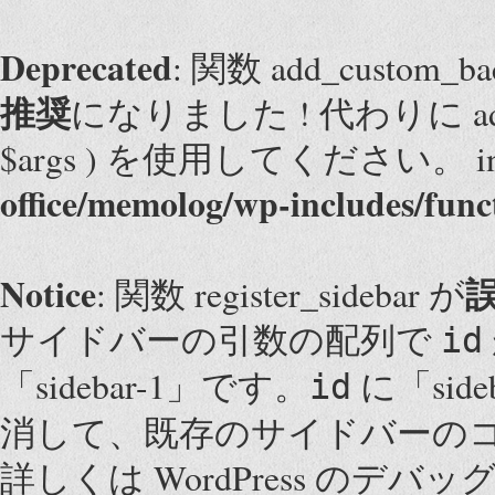
Deprecated
: 関数 add_custom
推奨
になりました ! 代わりに add_them
$args ) を使用してください。 i
office/memolog/wp-includes/func
Notice
: 関数 register_sidebar が
サイドバーの引数の配列で
id
「sidebar-1」です。
に「sid
id
消して、既存のサイドバーの
詳しくは
WordPress のデバッ