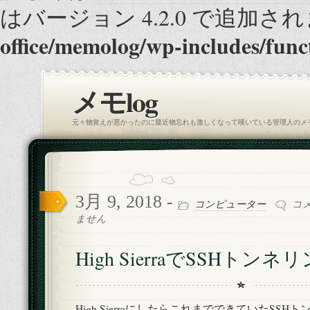
はバージョン 4.2.0 で追加され
office/memolog/wp-includes/func
メモlog
元々物覚えが悪かったのに最近物忘れも激しくなって嘆いている管理人のメ
3月 9, 2018 -
High
コンピューター
コ
Sierr
ません
で
SSH
High SierraでSSHトンネ
ト
ン
ネ
リ
High SierraにしたらこれまでできていたSS