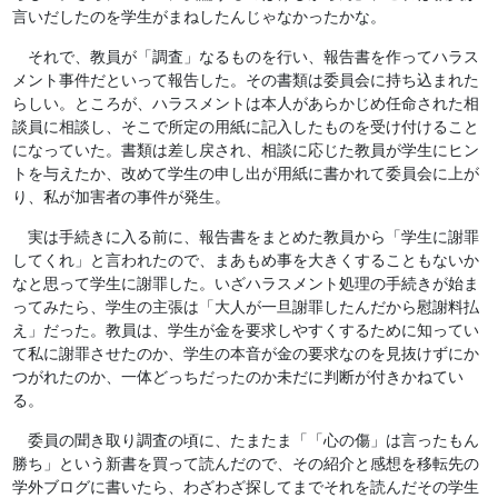
言いだしたのを学生がまねしたんじゃなかったかな。
それで、教員が「調査」なるものを行い、報告書を作ってハラス
メント事件だといって報告した。その書類は委員会に持ち込まれた
らしい。ところが、ハラスメントは本人があらかじめ任命された相
談員に相談し、そこで所定の用紙に記入したものを受け付けること
になっていた。書類は差し戻され、相談に応じた教員が学生にヒン
トを与えたか、改めて学生の申し出が用紙に書かれて委員会に上が
り、私が加害者の事件が発生。
実は手続きに入る前に、報告書をまとめた教員から「学生に謝罪
してくれ」と言われたので、まあもめ事を大きくすることもないか
なと思って学生に謝罪した。いざハラスメント処理の手続きが始ま
ってみたら、学生の主張は「大人が一旦謝罪したんだから慰謝料払
え」だった。教員は、学生が金を要求しやすくするために知ってい
て私に謝罪させたのか、学生の本音が金の要求なのを見抜けずにか
つがれたのか、一体どっちだったのか未だに判断が付きかねてい
る。
委員の聞き取り調査の頃に、たまたま「「心の傷」は言ったもん
勝ち」という新書を買って読んだので、その紹介と感想を移転先の
学外ブログに書いたら、わざわざ探してまでそれを読んだその学生