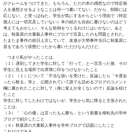
がクレームをつけてきた。もちろん、ただの本の感想なので特定個
人を連想させるようなことは何一つ書いてない。だから、削除には
応じない、と突っぱねた。学生が気にするからという理由で（特定
個人には一切言及していない）本の紹介も自由に書けないのはどう
考えてもおかしい。そんな前例をつくるわけにはいかない。あと
は、秋葉原の大量殺人事件にブログで言及したのも問題とされた。
たまたま事件の前日上京していて、友達が大勢事件当日に秋葉原に
居るであろう状態だったから書いただけなんだけど。
つまり私がやったことは、
（１）遅刻してきた学生に対して「行って」と一言言った後、その
学生に見える場所で出席簿に印をつけなかったこと
（２）（１）について「不当な扱いを受けた」反論したら「今度会
ったら殴る」等と、公開されていて誰でも読めるブログのコメント
欄に書かれたことに対して（身に覚えが全くないので）反論を続け
たこと
学生に対してしたわけではないが、学生から気に障ると主張された
ことは、
（３）「「心の傷」は言ったもん勝ち」という新書を移転先の学外
ブログで紹介したこと
（４）秋葉原の大量殺人事件を学外ブログで話題にしたこと
これだけである。