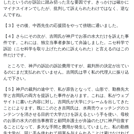
したというのが訴訟に踏み切った主な要因です。きっかけは確かに
マイナスイオンでしたが、批判して訴えられたわけではなく、逆な
んですね。
【３】その後、中西先生の応援団をやって傍聴に通いました。
【４】さらにその次が、吉岡氏が神戸でお茶の水大だけを訴えた事
件です。これには、独立当事者参加して弁論しました。ニセ科学で
訴訟（ニセ科学を取り上げたために訴えられた）と言えるのはこの
件だけです。
ところで、神戸の訴訟の訴訟費用ですが、裁判所の決定が出てい
るのにまだ支払われていません。吉岡氏は早く私の代理人に振り込
んで下さい。
【５】神戸の裁判の途中で、私が原告となって、山形で、勤務先大
学と吉岡氏の両方を提訴した事件があります。これは、私がウェブ
サイトに書いた内容に対し、吉岡氏が大学にクレームを出してきた
ことによります。既にこのとき吉岡氏は、水商売ウォッチングのコ
ンテンツを消させる目的で大学だけを訴えるという手を使い、母校
のお茶の水大の担当事務官と顧問弁護士が弁論のたびに神戸往復す
ることになって、多大な手間と費用が発生していました。私の勤務
先大学が、同じ手を使われて損害を与えられることは避けなければ