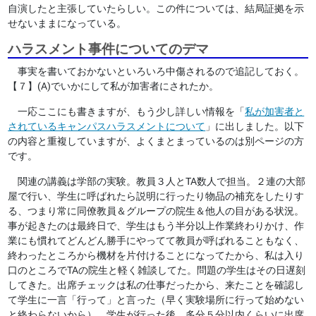
自演したと主張していたらしい。この件については、結局証拠を示
せないままになっている。
ハラスメント事件についてのデマ
事実を書いておかないといろいろ中傷されるので追記しておく。
【７】(A)でいかにして私が加害者にされたか。
一応ここにも書きますが、もう少し詳しい情報を「
私が加害者と
されているキャンパスハラスメントについて
」に出しました。以下
の内容と重複していますが、よくまとまっているのは別ページの方
です。
関連の講義は学部の実験。教員３人とTA数人で担当。２連の大部
屋で行い、学生に呼ばれたら説明に行ったり物品の補充をしたりす
る、つまり常に同僚教員＆グループの院生＆他人の目がある状況。
事が起きたのは最終日で、学生はもう半分以上作業終わりかけ、作
業にも慣れてどんどん勝手にやってて教員が呼ばれることもなく、
終わったところから機材を片付けることになってたから、私は入り
口のところでTAの院生と軽く雑談してた。問題の学生はその日遅刻
してきた。出席チェックは私の仕事だったから、来たことを確認し
て学生に一言「行って」と言った（早く実験場所に行って始めない
と終わらないから）。学生が行った後、多分５分以内くらいに出席