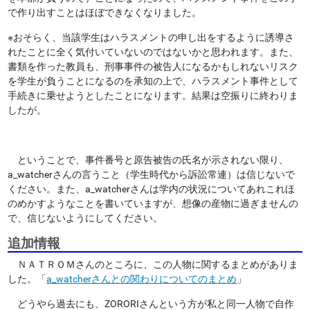
で作り出すことはほぼできなくなりました。
※おそらく、当該学生はハラスメントの申し出をするように誘導さ
れたことに全く気付いていないのではないかと思われます。また、
書類を作った教員も、刑事事件の被告人になるかもしれないリスク
を学生が負うことになるのを承知の上で、ハラスメント事件として
手続きに乗せようとしたことになります。結果は空振りに終わりま
したが。
ということで、事件番号と原告被告の氏名が示されない限り、
a_watcherさんの言うこと（学生時代から訴訟常連）は信じないで
ください。また、a_watcherさんは学内の状況についてあれこれほ
のめかすようなことを書いていますが、想像の産物に過ぎませんの
で、信じないようにしてください。
追加情報
ＮＡＴＲＯＭさんのところに、この人物に関するまとめがありま
した。「
a_watcherさんとの関わりについてのまとめ
」
どうやら過去にも、ZORORIさんという方が私と同一人物で自作