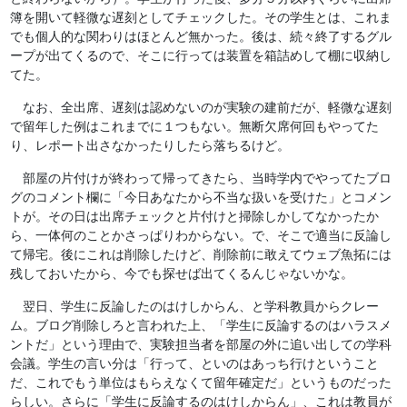
簿を開いて軽微な遅刻としてチェックした。その学生とは、これま
でも個人的な関わりはほとんど無かった。後は、続々終了するグル
ープが出てくるので、そこに行っては装置を箱詰めして棚に収納し
てた。
なお、全出席、遅刻は認めないのが実験の建前だが、軽微な遅刻
で留年した例はこれまでに１つもない。無断欠席何回もやってた
り、レポート出さなかったりしたら落ちるけど。
部屋の片付けが終わって帰ってきたら、当時学内でやってたブロ
グのコメント欄に「今日あなたから不当な扱いを受けた」とコメン
トが。その日は出席チェックと片付けと掃除しかしてなかったか
ら、一体何のことかさっぱりわからない。で、そこで適当に反論し
て帰宅。後にこれは削除したけど、削除前に敢えてウェブ魚拓には
残しておいたから、今でも探せば出てくるんじゃないかな。
翌日、学生に反論したのはけしからん、と学科教員からクレー
ム。ブログ削除しろと言われた上、「学生に反論するのはハラスメ
ントだ」という理由で、実験担当者を部屋の外に追い出しての学科
会議。学生の言い分は「行って、といのはあっち行けということ
だ、これでもう単位はもらえなくて留年確定だ」というものだった
らしい。さらに「学生に反論するのはけしからん」、これは教員が