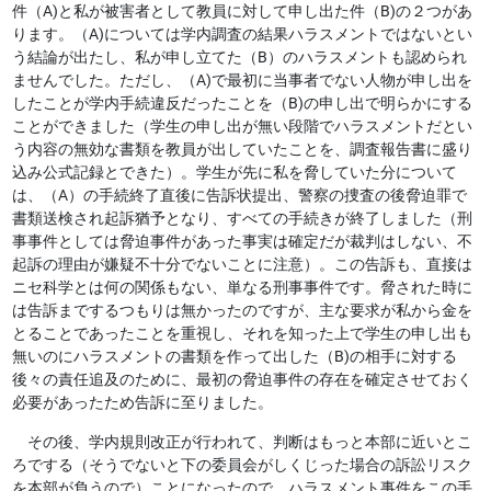
件（A)と私が被害者として教員に対して申し出た件（B)の２つがあ
ります。（A)については学内調査の結果ハラスメントではないとい
う結論が出たし、私が申し立てた（B）のハラスメントも認められ
ませんでした。ただし、（A)で最初に当事者でない人物が申し出を
したことが学内手続違反だったことを（B)の申し出で明らかにする
ことができました（学生の申し出が無い段階でハラスメントだとい
う内容の無効な書類を教員が出していたことを、調査報告書に盛り
込み公式記録とできた）。学生が先に私を脅していた分について
は、（A）の手続終了直後に告訴状提出、警察の捜査の後脅迫罪で
書類送検され起訴猶予となり、すべての手続きが終了しました（刑
事事件としては脅迫事件があった事実は確定だが裁判はしない、不
起訴の理由が嫌疑不十分でないことに注意）。この告訴も、直接は
ニセ科学とは何の関係もない、単なる刑事事件です。脅された時に
は告訴までするつもりは無かったのですが、主な要求が私から金を
とることであったことを重視し、それを知った上で学生の申し出も
無いのにハラスメントの書類を作って出した（B)の相手に対する
後々の責任追及のために、最初の脅迫事件の存在を確定させておく
必要があったため告訴に至りました。
その後、学内規則改正が行われて、判断はもっと本部に近いとこ
ろでする（そうでないと下の委員会がしくじった場合の訴訟リスク
を本部が負うので）ことになったので、ハラスメント事件をこの手