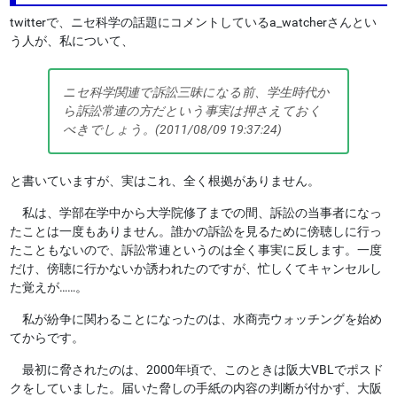
twitterで、ニセ科学の話題にコメントしているa_watcherさんとい
う人が、私について、
ニセ科学関連で訴訟三昧になる前、学生時代か
ら訴訟常連の方だという事実は押さえておく
べきでしょう。(2011/08/09 19:37:24)
と書いていますが、実はこれ、全く根拠がありません。
私は、学部在学中から大学院修了までの間、訴訟の当事者になっ
たことは一度もありません。誰かの訴訟を見るために傍聴しに行っ
たこともないので、訴訟常連というのは全く事実に反します。一度
だけ、傍聴に行かないか誘われたのですが、忙しくてキャンセルし
た覚えが……。
私が紛争に関わることになったのは、水商売ウォッチングを始め
てからです。
最初に脅されたのは、2000年頃で、このときは阪大VBLでポスド
クをしていました。届いた脅しの手紙の内容の判断が付かず、大阪