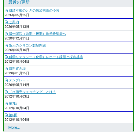
最近の更新
成績不振のときの救済措置の今昔
2026年05月25日
ご案内
2026年05月13日
博士課程（前期・後期）進学希望者へ
2020年12月31日
阪大のシリコン製剤問題
2026年05月16日
科学リテラシー（化学）レポート課題と採点基準
2012年10月04日
資料置き場
2019年01月25日
テンプレート
2026年05月14日
「水商売ウォッチング」とは？
2012年10月03日
第7回
2012年10月04日
第6回
2012年10月04日
最
More…
近