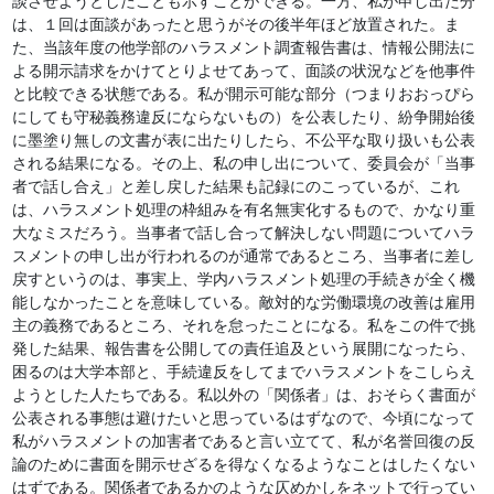
談させようとしたことも示すことができる。一方、私が申し出た分
は、１回は面談があったと思うがその後半年ほど放置された。ま
た、当該年度の他学部のハラスメント調査報告書は、情報公開法に
よる開示請求をかけてとりよせてあって、面談の状況などを他事件
と比較できる状態である。私が開示可能な部分（つまりおおっぴら
にしても守秘義務違反にならないもの）を公表したり、紛争開始後
に墨塗り無しの文書が表に出たりしたら、不公平な取り扱いも公表
される結果になる。その上、私の申し出について、委員会が「当事
者で話し合え」と差し戻した結果も記録にのこっているが、これ
は、ハラスメント処理の枠組みを有名無実化するもので、かなり重
大なミスだろう。当事者で話し合って解決しない問題についてハラ
スメントの申し出が行われるのが通常であるところ、当事者に差し
戻すというのは、事実上、学内ハラスメント処理の手続きが全く機
能しなかったことを意味している。敵対的な労働環境の改善は雇用
主の義務であるところ、それを怠ったことになる。私をこの件で挑
発した結果、報告書を公開しての責任追及という展開になったら、
困るのは大学本部と、手続違反をしてまでハラスメントをこしらえ
ようとした人たちである。私以外の「関係者」は、おそらく書面が
公表される事態は避けたいと思っているはずなので、今頃になって
私がハラスメントの加害者であると言い立てて、私が名誉回復の反
論のために書面を開示せざるを得なくなるようなことはしたくない
はずである。関係者であるかのような仄めかしをネットで行ってい