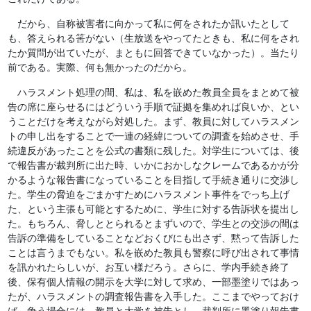
だから、自称被害者に向かって私に何をされたか訊いたとして
も、答えられる筈がない（生放送をやってたときも、私に何をされ
たか質問が出ていたが、まともに回答できていなかった）。当たり
前である。実際、何も無かったのだから。
ハラスメント処理の間、私は、私を嵌めた教員全員をまとめて被
告の席に座らせるにはどういう手順で証拠を集めれば良いか、とい
うことだけを考えながら対処した。まず、教員に対してハラスメン
トの申し出をすることで一連の経緯についての調査を始めさせ、手
続違反があったことを公式の書類に残した。対学生については、後
で報告書が裁判所に出た時、いかにおかしなクレームであるかが分
かるような報告書になっていることを目指して手続き通りに交渉し
た。学生の脅迫をごまかすためにハラスメント事件をでっち上げ
た、という主張も可能とするために、学生に対する告訴状を提出し
た。もちろん、脅しととられるとまずいので、学生との交渉の間は
告訴の準備をしていることなどおくびにも出さず、黙って告訴した
ことは言うまでもない。私を嵌めた教員も警察に呼び出されて事情
を訊かれたらしいが、お互い様だろう。さらに、学内手続き終了
後、保有個人情報の開示を大学に対して求め、一部墨塗りではあっ
たが、ハラスメントの調査報告書を入手した。ここまでやっておけ
ば、争う場合には、教員と大学を被告とし、裁判所に墨塗り報告書