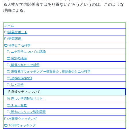
る人物が学内関係者ではあり得ないだろうというのは、このような
理由による。
ナ
ホーム
ビ
講義サポート
ゲ
研究関連
ー
科学とニセ科学
シ
ニセ科学についての議論
ョ
個別の議論
ン
報道されたニセ科学
消費者庁ウォッチング ---措置命令，排除命令とニセ科学
JapanSkeptics
法と科学
雑多なデマについて
怪しい学術雑誌リスト
チョー算数
阪大のシリコン製剤問題
水商売ウォッチング
TOSSウォッチング