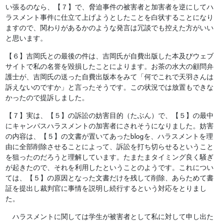
い張るのなら、【７】で、脅迫事件の被害者と加害者を逆にしてハ
ラスメント事件に仕立て上げようとしたことを白状することになり
ますので、関わりがあるかのような発言は冗談でも控えた方がいい
と思います。
【６】吉岡氏との最後の件は、吉岡氏が自費出版した本及びウェブ
サイトで私の名誉を毀損したことによります。お茶の水大の顧問弁
護士が、吉岡氏の送った自費出版本をみて「何でこれで天羽さんは
訴えないのですか」と言ったそうです。この状況では放置もできな
かったので提訴しました。
【７】実は、【５】の訴訟の妨害目的（たぶん）で、【５】の最中
にキャンパスハラスメントの加害者にされそうになりました。妨害
の内容は、【５】の文書が置いてあったblogを、ハラスメントを理
由に全部削除させることによって、訴訟を打ち切らせるということ
を狙ったのだろうと理解しています。たまたまタイミング良く騒ぎ
が起きたので、それを利用したということのようです。これについ
ては、【５】の原因となった文書だけを残して削除、あらためて書
証を提出し裁判官に事情を説明し続行するという対応をとりまし
た。
ハラスメントに関しては学生が被害者として私に対して申し出た