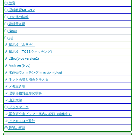
教育
理科教育ML ver.2
その他の情報
資料置き場
News
apj
掲示板（水ヲチ）
掲示板（TOSSウォッチング）
v2log(blog version2)
Archives(blog)
水商売ウオッチング in action (blog)
ネット表現と濫訴を考える
メモ置き場
理学部物質生命化学科
山形大学
ブックマーク
冨永研究室ビジター案内の記録（編集中）
アクセスログ統計
最近の更新