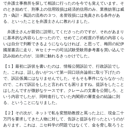
で弁護士事務所を探して相談に行ったのを今でも覚えています。そ
のとき始めて、刑事上の信用毀損は経済的信用のみ、業務妨害は威
力・偽計・風説の流布の３つ、名誉毀損には免責される条件があ
る、といったことを弁護士さんに教わりました。
弁護士さんが親切に説明してくださったのですが、それがあまり
に基本的な内容らしかったので、せめてこの程度の手紙の内容くら
いは自分で判断できるようにならなければ、と思って、梅田の紀伊
國屋書店に走り、Ｗセミナーの司法試験受験用参考書を買い込んで
読み始めたのが、法律に触れるきっかけでした。
【１】最初に訴状を書いたのは、情報公開訴訟で、行政訴訟でし
た。これは、話し合いがついて第一回口頭弁論前に取り下げたの
で、訴訟係属にはなりませんでした。そもそも事件にならなかった
ので、これで訴訟をしたと言われても困りますね。提訴をしたこと
はしたんですが微妙なケースです。クレームの文書を公開しろ、と
いう内容でしたが、同時進行していた内閣府の審査会の結論に則
る、ということになりました。
【２】その次が、ネットで私を変態助教授と罵った上に、現金二十
万円を要求してきた人物に対して、告訴と提訴を行ったというのが
あります。これは、ニセ科学の問題ではなくて、金を脅し取ろうと