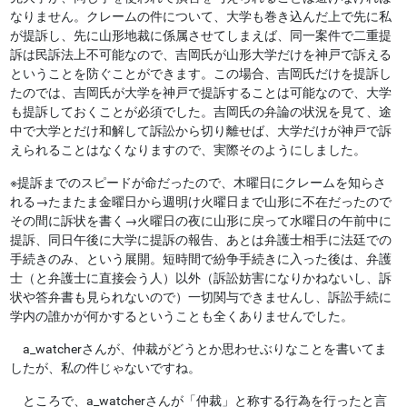
なりません。クレームの件について、大学も巻き込んだ上で先に私
が提訴し、先に山形地裁に係属させてしまえば、同一案件で二重提
訴は民訴法上不可能なので、吉岡氏が山形大学だけを神戸で訴える
ということを防ぐことができます。この場合、吉岡氏だけを提訴し
たのでは、吉岡氏が大学を神戸で提訴することは可能なので、大学
も提訴しておくことが必須でした。吉岡氏の弁論の状況を見て、途
中で大学とだけ和解して訴訟から切り離せば、大学だけが神戸で訴
えられることはなくなりますので、実際そのようにしました。
※提訴までのスピードが命だったので、木曜日にクレームを知らさ
れる→たまたま金曜日から週明け火曜日まで山形に不在だったので
その間に訴状を書く→火曜日の夜に山形に戻って水曜日の午前中に
提訴、同日午後に大学に提訴の報告、あとは弁護士相手に法廷での
手続きのみ、という展開。短時間で紛争手続きに入った後は、弁護
士（と弁護士に直接会う人）以外（訴訟妨害になりかねないし、訴
状や答弁書も見られないので）一切関与できませんし、訴訟手続に
学内の誰かが何かするということも全くありませんでした。
a_watcherさんが、仲裁がどうとか思わせぶりなことを書いてま
したが、私の件じゃないですね。
ところで、a_watcherさんが「仲裁」と称する行為を行ったと言