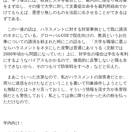
をまず出し、その後で大学に対して文書提出命令を裁判所経由でか
けてもらえば、墨塗り無しのものを法廷に出させることができるは
ずである。
この一連の話は、ハラスメントに対する対策事例として既に講演
のネタにしている。グローバルCOEで院生向けの、教員というお仕
事についての講演を頼まれた時にこの話をし、「大学を職場に選ぶ
ならハラスメントをネタにした攻撃は普通にありうる（文献では
2000年頃から問題になっていた）上に、対学生の場合は学生を有利
にするようなバイアスもかかるので、徹底的に反撃しないと職も全
うできないから、そのつもりで防衛戦をすべき」などと伝えた。
まあこういった次第なので、私がハラスメントの加害者だとか、
周りに迷惑をかけたなどということを書いて印象操作しようとして
も無駄だとはっきり言っておくし、そういう情報を流す方が名誉毀
損だとも警告しておく。私としては身に降りかかった火の粉を払っ
ただけなので。
学内向け：