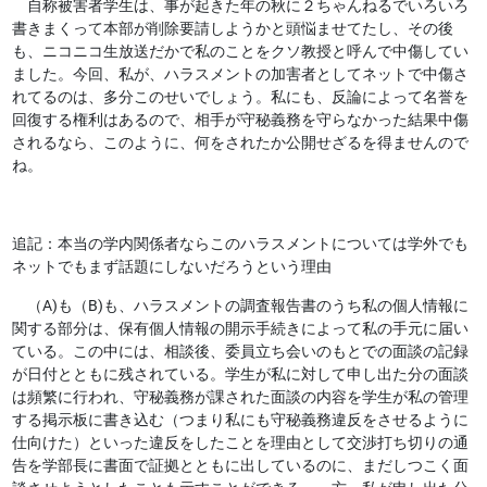
自称被害者学生は、事が起きた年の秋に２ちゃんねるでいろいろ
書きまくって本部が削除要請しようかと頭悩ませてたし、その後
も、ニコニコ生放送だかで私のことをクソ教授と呼んで中傷してい
ました。今回、私が、ハラスメントの加害者としてネットで中傷さ
れてるのは、多分このせいでしょう。私にも、反論によって名誉を
回復する権利はあるので、相手が守秘義務を守らなかった結果中傷
されるなら、このように、何をされたか公開せざるを得ませんので
ね。
追記：本当の学内関係者ならこのハラスメントについては学外でも
ネットでもまず話題にしないだろうという理由
（A)も（B)も、ハラスメントの調査報告書のうち私の個人情報に
関する部分は、保有個人情報の開示手続きによって私の手元に届い
ている。この中には、相談後、委員立ち会いのもとでの面談の記録
が日付とともに残されている。学生が私に対して申し出た分の面談
は頻繁に行われ、守秘義務が課された面談の内容を学生が私の管理
する掲示板に書き込む（つまり私にも守秘義務違反をさせるように
仕向けた）といった違反をしたことを理由として交渉打ち切りの通
告を学部長に書面で証拠とともに出しているのに、まだしつこく面