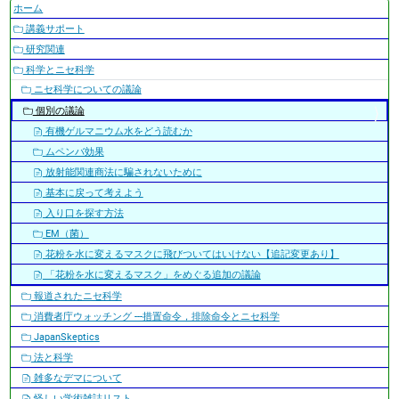
ナ
ホーム
ビ
講義サポート
ゲ
研究関連
ー
科学とニセ科学
シ
ニセ科学についての議論
ョ
個別の議論
ン
有機ゲルマニウム水をどう読むか
ムペンバ効果
放射能関連商法に騙されないために
基本に戻って考えよう
入り口を探す方法
EM（菌）
花粉を水に変えるマスクに飛びついてはいけない【追記変更あり】
「花粉を水に変えるマスク」をめぐる追加の議論
報道されたニセ科学
消費者庁ウォッチング ---措置命令，排除命令とニセ科学
JapanSkeptics
法と科学
雑多なデマについて
怪しい学術雑誌リスト