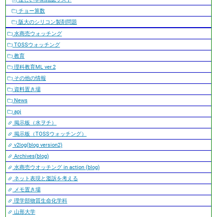
チョー算数
阪大のシリコン製剤問題
水商売ウォッチング
TOSSウォッチング
教育
理科教育ML ver.2
その他の情報
資料置き場
News
apj
掲示板（水ヲチ）
掲示板（TOSSウォッチング）
v2log(blog version2)
Archives(blog)
水商売ウオッチング in action (blog)
ネット表現と濫訴を考える
メモ置き場
理学部物質生命化学科
山形大学