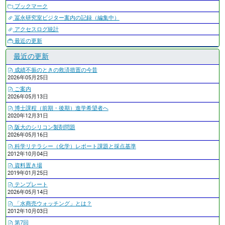
ブックマーク
冨永研究室ビジター案内の記録（編集中）
アクセスログ統計
最近の更新
最近の更新
成績不振のときの救済措置の今昔
2026年05月25日
ご案内
2026年05月13日
博士課程（前期・後期）進学希望者へ
2020年12月31日
阪大のシリコン製剤問題
2026年05月16日
科学リテラシー（化学）レポート課題と採点基準
2012年10月04日
資料置き場
2019年01月25日
テンプレート
2026年05月14日
「水商売ウォッチング」とは？
2012年10月03日
第7回