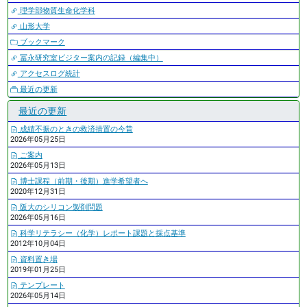
理学部物質生命化学科
山形大学
ブックマーク
冨永研究室ビジター案内の記録（編集中）
アクセスログ統計
最近の更新
最近の更新
成績不振のときの救済措置の今昔
2026年05月25日
ご案内
2026年05月13日
博士課程（前期・後期）進学希望者へ
2020年12月31日
阪大のシリコン製剤問題
2026年05月16日
科学リテラシー（化学）レポート課題と採点基準
2012年10月04日
資料置き場
2019年01月25日
テンプレート
2026年05月14日