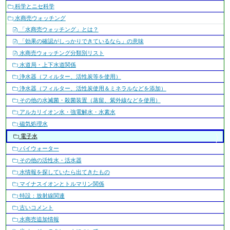
ー
科学とニセ科学
シ
水商売ウォッチング
ョ
「水商売ウォッチング」とは？
ン
「効果の確認がしっかりできているなら」の意味
水商売ウォッチング分類別リスト
水道局・上下水道関係
浄水器（フィルター、活性炭等を使用）
浄水器（フィルター、活性炭使用＆ミネラルなどを添加）
その他の水滅菌・殺菌装置（蒸留、紫外線などを使用）
アルカリイオン水・強電解水・水素水
磁気処理水
電子水
パイウォーター
その他の活性水・活水器
水情報を探していたら出てきたもの
マイナスイオンとトルマリン関係
特設：放射線関連
古いコメント
水商売追加情報