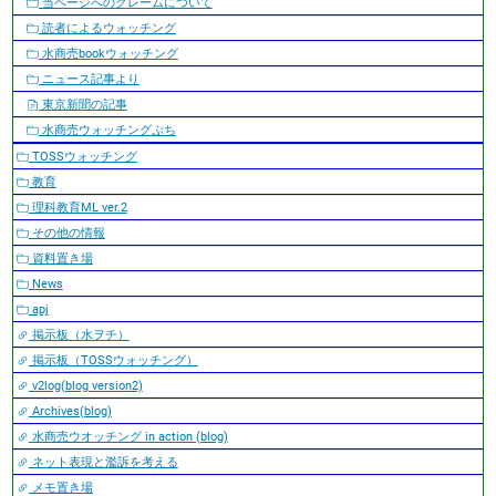
当ページへのクレームについて
読者によるウォッチング
水商売bookウォッチング
ニュース記事より
東京新聞の記事
水商売ウォッチングぷち
TOSSウォッチング
教育
理科教育ML ver.2
その他の情報
資料置き場
News
apj
掲示板（水ヲチ）
掲示板（TOSSウォッチング）
v2log(blog version2)
Archives(blog)
水商売ウオッチング in action (blog)
ネット表現と濫訴を考える
メモ置き場