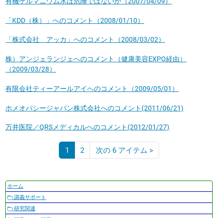
有機ゲルマニウム水は危険ではないか（2007/04/09）
「KDD（株）」へのコメント（2008/01/10）
「株式会社 アッカ」へのコメント（2008/03/02）
株）アンジェランジェへのコメント（健康美容EXPO経由）
（2009/03/28）
有限会社ティーアールアイへのコメント（2009/05/01）
ホメオパシージャパン株式会社へのコメント(2011/06/21)
万井医院／QRSメディカルへのコメント(2012/01/27)
1
2
次の 6 アイテム
>
(現
在)
ナ
ホーム
ビ
講義サポート
ゲ
研究関連
ー