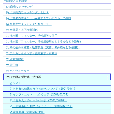
科学とニセ科学
シ
水商売ウォッチング
ョ
「水商売ウォッチング」とは？
ン
「効果の確認がしっかりできているなら」の意味
水商売ウォッチング分類別リスト
水道局・上下水道関係
浄水器（フィルター、活性炭等を使用）
浄水器（フィルター、活性炭使用＆ミネラルなどを添加）
その他の水滅菌・殺菌装置（蒸留、紫外線などを使用）
アルカリイオン水・強電解水・水素水
磁気処理水
電子水
パイウォーター
その他の活性水・活水器
リスト
ＮＭＲの効果をうたった水について（2001/01/17）
インフィニット・スクウェア（2001/02/05）
「みみん」のホームページ（2001/06/07）
（有限会社）創栄（そうえい）（2002/02/01）
産陽商事（2002/02/19）