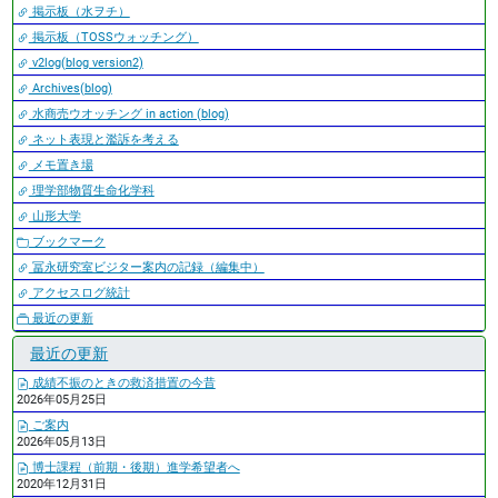
掲示板（水ヲチ）
掲示板（TOSSウォッチング）
v2log(blog version2)
Archives(blog)
水商売ウオッチング in action (blog)
ネット表現と濫訴を考える
メモ置き場
理学部物質生命化学科
山形大学
ブックマーク
冨永研究室ビジター案内の記録（編集中）
アクセスログ統計
最近の更新
最近の更新
成績不振のときの救済措置の今昔
2026年05月25日
ご案内
2026年05月13日
博士課程（前期・後期）進学希望者へ
2020年12月31日