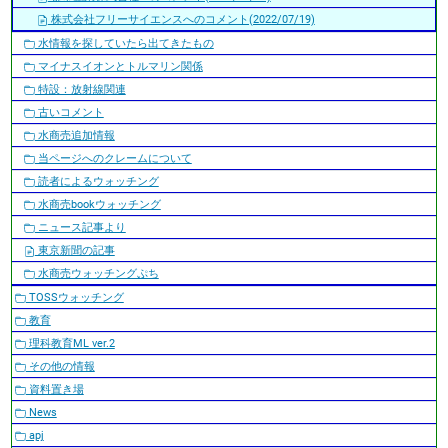
株式会社フリーサイエンスへのコメント(2022/07/19)
水情報を探していたら出てきたもの
マイナスイオンとトルマリン関係
特設：放射線関連
古いコメント
水商売追加情報
当ページへのクレームについて
読者によるウォッチング
水商売bookウォッチング
ニュース記事より
東京新聞の記事
水商売ウォッチングぷち
TOSSウォッチング
教育
理科教育ML ver.2
その他の情報
資料置き場
News
apj