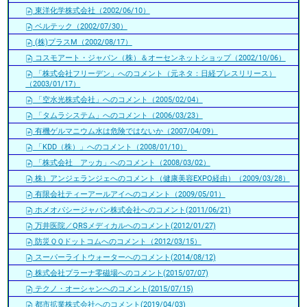
東洋化学株式会社（2002/06/10）
ベルテック（2002/07/30）
(株)プラスM（2002/08/17）
コスモアート・ジャパン（株）＆オーセンネットショップ（2002/10/06）
「株式会社フリーデン」へのコメント（元ネタ：日経プレスリリース）
（2003/01/17）
「空水光株式会社」へのコメント（2005/02/04）
「タムラシステム」へのコメント（2006/03/23）
有機ゲルマニウム水は危険ではないか（2007/04/09）
「KDD（株）」へのコメント（2008/01/10）
「株式会社 アッカ」へのコメント（2008/03/02）
株）アンジェランジェへのコメント（健康美容EXPO経由）（2009/03/28）
有限会社ティーアールアイへのコメント（2009/05/01）
ホメオパシージャパン株式会社へのコメント(2011/06/21)
万井医院／QRSメディカルへのコメント(2012/01/27)
防災ＱＱドットコムへのコメント（2012/03/15）
スーパーライトウォーターへのコメント(2014/08/12)
株式会社プラーナ零磁場へのコメント(2015/07/07)
テクノ・オーシャンへのコメント(2015/07/15)
都市拡業株式会社へのコメント(2019/04/03)