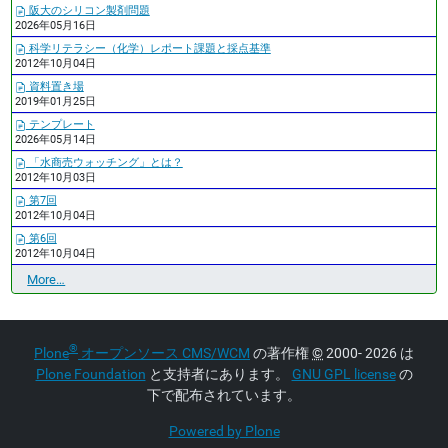
阪大のシリコン製剤問題
2026年05月16日
科学リテラシー（化学）レポート課題と採点基準
2012年10月04日
資料置き場
2019年01月25日
テンプレート
2026年05月14日
「水商売ウォッチング」とは？
2012年10月03日
第7回
2012年10月04日
第6回
2012年10月04日
最
More…
近
の
更
®
Plone
オープンソース CMS/WCM
の著作権
©
2000- 2026 は
新
Plone Foundation
と支持者にあります。
GNU GPL license
の
-
下で配布されています。
Powered by Plone