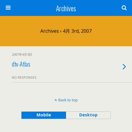
Archives
Archives › 4月 3rd, 2007
2007年4月3日
dtv-Atlas
NO RESPONSES
Back to top
Mobile
Desktop