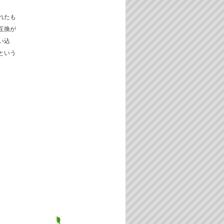
れたも
互換が
い込
という