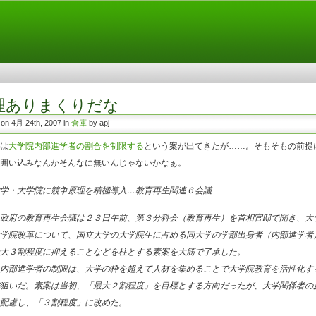
理ありまくりだな
 on 4月 24th, 2007 in
倉庫
by apj
は
大学院内部進学者の割合を制限する
という案が出てきたが……。そもそもの前提
囲い込みなんかそんなに無いんじゃないかなぁ。
学・大学院に競争原理を積極導入…教育再生関連６会議
政府の教育再生会議は２３日午前、第３分科会（教育再生）を首相官邸で開き、大
学院改革について、国立大学の大学院生に占める同大学の学部出身者（内部進学者
大３割程度に抑えることなどを柱とする素案を大筋で了承した。
内部進学者の制限は、大学の枠を超えて人材を集めることで大学院教育を活性化す
狙いだ。素案は当初、「最大２割程度」を目標とする方向だったが、大学関係者の
配慮し、「３割程度」に改めた。