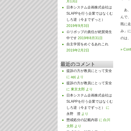
月13日
日本システム企画株式会社は
あ、
SLAPPを行う企業ではなくむ
んで、
しろ逆（今までずっと）
既に走
2019年9月3日
み」に
ロリポップの責任が絶賛発生
中です
2019年8月31日
のは、
自主学習をめぐるあれこれ
»
Cont
2019年2月2日
最近のコメント
提訴の方が教員にとって安全
に
apj
より
提訴の方が教員にとって安全
に
東京太郎
より
日本システム企画株式会社は
SLAPPを行う企業ではなくむ
しろ逆（今までずっと）
に
永野 澄
より
懲戒処分の記載内容
に
白川
太郎
より