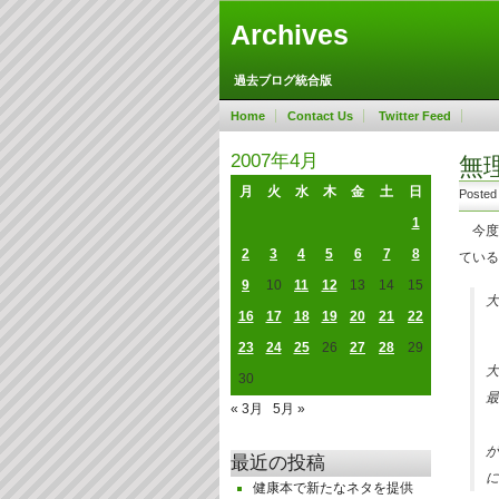
Archives
過去ブログ統合版
Home
Contact Us
Twitter Feed
2007年4月
無
月
火
水
木
金
土
日
Posted
1
今度
2
3
4
5
6
7
8
ている
9
10
11
12
13
14
15
大
16
17
18
19
20
21
22
23
24
25
26
27
28
29
大
30
最
« 3月
5月 »
が
最近の投稿
に
健康本で新たなネタを提供