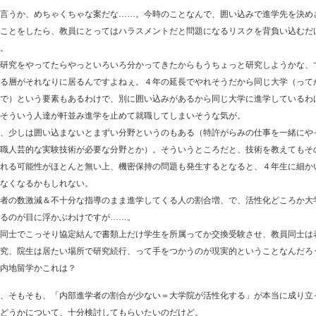
言うか、めちゃくちゃな案だな……。今時のことなんで、囲い込みで進学先を決め
ことをしたら、教員にとってはハラスメントだと問題になるリスクを背負い込むだ
。
研究をやってたらやっといろいろ分かってきたからもうちょっと研究しようかな、
る層がそれなりに居るんですよねぇ。４年の延長でやれそうだから同じ大学（って
で）という要素もあるわけで、別に囲い込みがあるから同じ大学に進学しているわ
そういう人達が軒並み進学を止めて就職してしまいそうな気が。
、少しは囲い込まないとまずい分野というのもある（特許がらみの仕事を一緒にや
職人芸的な実験技術が必要な分野とか）。そういうところだと、技術を教えてもそ
れる可能性がほとんと無い上、機密保持の問題も発生するとなると、４年生に細か
なくなるかもしれない。
者の数激減＆不十分な指導のまま進学してくる人の割合増、で、活性化どころか大
るのが目に浮かぶわけですが……。
同士でこっそり協定結んで書類上だけ学生を所属ってか交換受験させ、教員同士は
究、院生は居たい場所で研究続行、って手をつかうのが現実的ということなんだろ
内地留学かこれは？
、そもそも、「内部進学者の割合が少ない＝大学院が活性化する」が本当に成り立
どうかについて、十分検討してもらいたいのだけど。