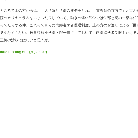
ところで上の方からは、「大学院と学部の連携をとれ、一貫教育の方向で」と言わ
院のカリキュラムをいじったりしていて、動きの速い私学では学部と院の一部単位
ってたりする件。これってもろに内部進学者優遇制度、上の方のお達しによる「囲
見えなくもない。教育課程を学部・院一貫にしておいて、内部進学者制限をかける
正気の沙汰ではないと思うが。
inue reading
or
コメント
(0)