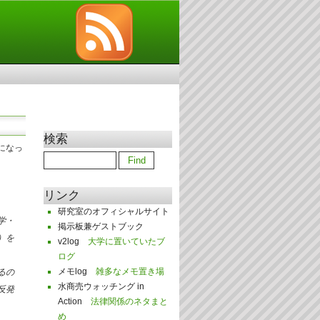
検索
になっ
リンク
研究室のオフィシャルサイト
学・
掲示板兼ゲストブック
）を
v2log
大学に置いていたブ
ログ
メモlog
雑多なメモ置き場
るの
水商売ウォッチング in
反発
Action
法律関係のネタまと
め