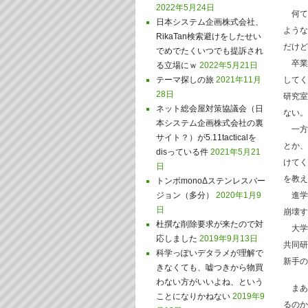
2022年5月24日
何て
日本システム企画株式会社、
ような
RikaTan検索避けをしたせい
だけど
でめでたくいつでも提訴され
卒業
る立場にｗ
2022年5月21日
テーマ探しの旅
2021年11月
してく
28日
研究室
ネット総会屋対策協議会（日
ない。
本システム企画株式会社の裏
一方
サイト？）が5.11tacticalを
とか、
disっている件
2021年5月21
けてく
日
を教え
トンボmonoΔステンレスバー
ジョン（多分）
2020年1月9
進学
日
崩壊す
杜撰な削除要求が来たので対
大学
応しました
2019年9月13日
共同研
科学っぽいデタラメが理解で
新手の
きなくても、嘘つきから物買
わない方がいいよね、という
まあ
ことになりかねない
2019年9
るのか