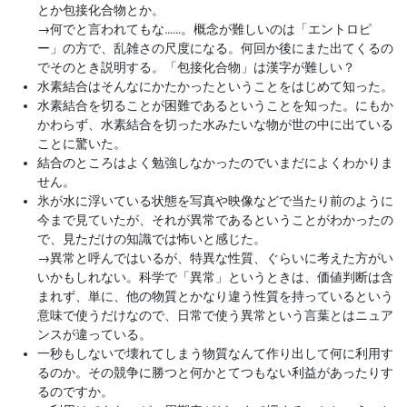
とか包接化合物とか。
→
何でと言われてもな……。概念が難しいのは「エントロピ
ー」の方で、乱雑さの尺度になる。何回か後にまた出てくるの
でそのとき説明する。「包接化合物」は漢字が難しい？
水素結合はそんなにかたかったということをはじめて知った。
水素結合を切ることが困難であるということを知った。にもか
かわらず、水素結合を切った水みたいな物が世の中に出ている
ことに驚いた。
結合のところはよく勉強しなかったのでいまだによくわかりま
せん。
氷が水に浮いている状態を写真や映像などで当たり前のように
今まで見ていたが、それが異常であるということがわかったの
で、見ただけの知識では怖いと感じた。
→
異常と呼んではいるが、特異な性質、ぐらいに考えた方がい
いかもしれない。科学で「異常」というときは、価値判断は含
まれず、単に、他の物質とかなり違う性質を持っているという
意味で使うだけなので、日常で使う異常という言葉とはニュア
ンスが違っている。
一秒もしないで壊れてしまう物質なんて作り出して何に利用す
るのか。その競争に勝つと何かとてつもない利益があったりす
るのですか。