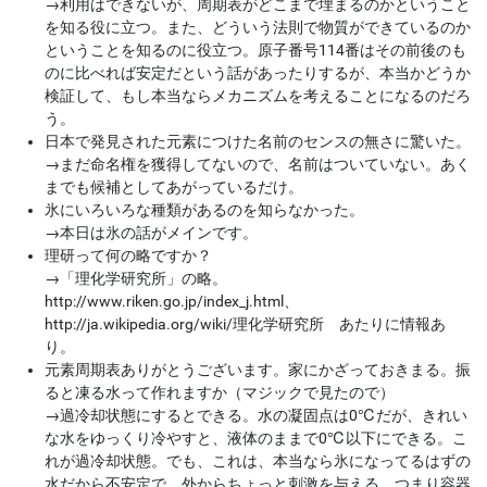
→
利用はできないが、周期表がどこまで埋まるのかということ
を知る役に立つ。また、どういう法則で物質ができているのか
ということを知るのに役立つ。原子番号114番はその前後のも
のに比べれば安定だという話があったりするが、本当かどうか
検証して、もし本当ならメカニズムを考えることになるのだろ
う。
日本で発見された元素につけた名前のセンスの無さに驚いた。
→
まだ命名権を獲得してないので、名前はついていない。あく
までも候補としてあがっているだけ。
氷にいろいろな種類があるのを知らなかった。
→
本日は氷の話がメインです。
理研って何の略ですか？
→
「理化学研究所」の略。
http://www.riken.go.jp/index_j.html、
http://ja.wikipedia.org/wiki/理化学研究所 あたりに情報あ
り。
元素周期表ありがとうございます。家にかざっておきまる。振
ると凍る水って作れますか（マジックで見たので）
→
過冷却状態にするとできる。水の凝固点は0℃だが、きれい
な水をゆっくり冷やすと、液体のままで0℃以下にできる。こ
れが過冷却状態。でも、これは、本当なら氷になってるはずの
水だから不安定で、外からちょっと刺激を与える、つまり容器