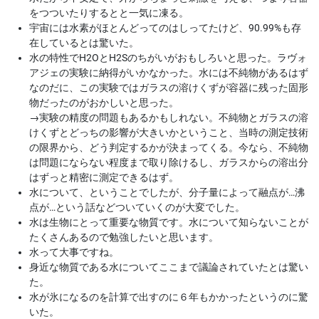
をつついたりするとと一気に凍る。
宇宙には水素がほとんどってのはしってたけど、90.99%も存
在しているとは驚いた。
水の特性でH2OとH2Sのちがいがおもしろいと思った。ラヴォ
アジェの実験に納得がいかなかった。水には不純物があるはず
なのだに、この実験ではガラスの溶けくずが容器に残った固形
物だったのがおかしいと思った。
→
実験の精度の問題もあるかもしれない。不純物とガラスの溶
けくずとどっちの影響が大きいかということ、当時の測定技術
の限界から、どう判定するかが決まってくる。今なら、不純物
は問題にならない程度まで取り除けるし、ガラスからの溶出分
はずっと精密に測定できるはず。
水について、ということでしたが、分子量によって融点が…沸
点が…という話などついていくのが大変でした。
水は生物にとって重要な物質です。水について知らないことが
たくさんあるので勉強したいと思います。
水って大事ですね。
身近な物質である水についてここまで議論されていたとは驚い
た。
水が氷になるのを計算で出すのに６年もかかったというのに驚
いた。