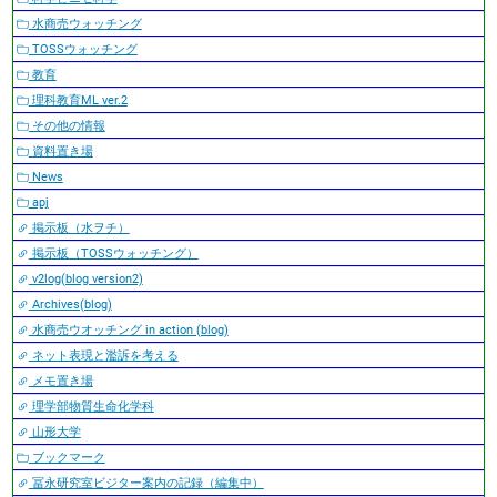
水商売ウォッチング
TOSSウォッチング
教育
理科教育ML ver.2
その他の情報
資料置き場
News
apj
掲示板（水ヲチ）
掲示板（TOSSウォッチング）
v2log(blog version2)
Archives(blog)
水商売ウオッチング in action (blog)
ネット表現と濫訴を考える
メモ置き場
理学部物質生命化学科
山形大学
ブックマーク
冨永研究室ビジター案内の記録（編集中）