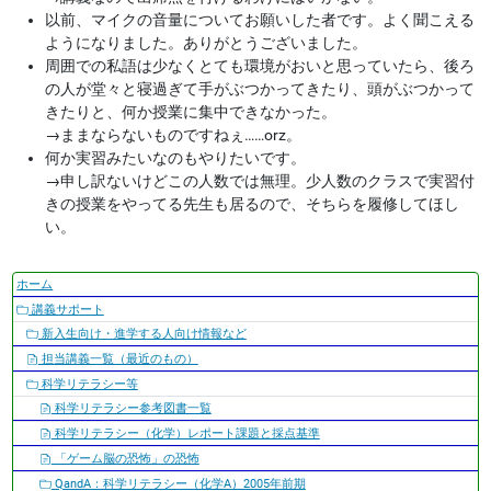
以前、マイクの音量についてお願いした者です。よく聞こえる
ようになりました。ありがとうございました。
周囲での私語は少なくとても環境がおいと思っていたら、後ろ
の人が堂々と寝過ぎて手がぶつかってきたり、頭がぶつかって
きたりと、何か授業に集中できなかった。
→
ままならないものですねぇ……orz。
何か実習みたいなのもやりたいです。
→
申し訳ないけどこの人数では無理。少人数のクラスで実習付
きの授業をやってる先生も居るので、そちらを履修してほし
い。
ナ
ホーム
ビ
講義サポート
ゲ
新入生向け・進学する人向け情報など
ー
担当講義一覧（最近のもの）
シ
科学リテラシー等
ョ
科学リテラシー参考図書一覧
ン
科学リテラシー（化学）レポート課題と採点基準
「ゲーム脳の恐怖」の恐怖
QandA：科学リテラシー（化学A）2005年前期