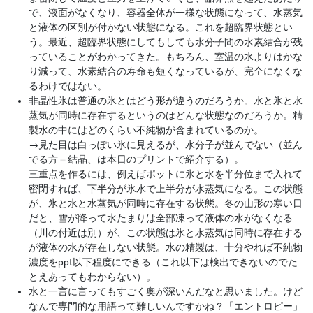
で、液面がなくなり、容器全体が一様な状態になって、水蒸気
と液体の区別が付かない状態になる。これを超臨界状態とい
う。最近、超臨界状態にしてもしても水分子間の水素結合が残
っていることがわかってきた。もちろん、室温の水よりはかな
り減って、水素結合の寿命も短くなっているが、完全になくな
るわけではない。
非晶性氷は普通の氷とはどう形が違うのだろうか。水と氷と水
蒸気が同時に存在するというのはどんな状態なのだろうか。精
製水の中にはどのくらい不純物が含まれているのか。
→
見た目は白っぽい氷に見えるが、水分子が並んでない（並ん
でる方＝結晶、は本日のプリントで紹介する）。
三重点を作るには、例えばポットに氷と水を半分位まで入れて
密閉すれば、下半分が氷水で上半分が水蒸気になる。この状態
が、氷と水と水蒸気が同時に存在する状態。冬の山形の寒い日
だと、雪が降って水たまりは全部凍って液体の水がなくなる
（川の付近は別）が、この状態は氷と水蒸気は同時に存在する
が液体の水が存在しない状態。水の精製は、十分やれば不純物
濃度をppt以下程度にできる（これ以下は検出できないのでた
とえあってもわからない）。
水と一言に言ってもすごく奧が深いんだなと思いました。けど
なんで専門的な用語って難しいんですかね？「エントロピー」