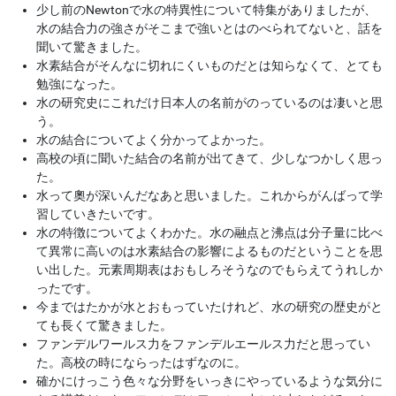
少し前のNewtonで水の特異性について特集がありましたが、
水の結合力の強さがそこまで強いとはのべられてないと、話を
聞いて驚きました。
水素結合がそんなに切れにくいものだとは知らなくて、とても
勉強になった。
水の研究史にこれだけ日本人の名前がのっているのは凄いと思
う。
水の結合についてよく分かってよかった。
高校の頃に聞いた結合の名前が出てきて、少しなつかしく思っ
た。
水って奧が深いんだなあと思いました。これからがんばって学
習していきたいです。
水の特徴についてよくわかた。水の融点と沸点は分子量に比べ
て異常に高いのは水素結合の影響によるものだということを思
い出した。元素周期表はおもしろそうなのでもらえてうれしか
ったです。
今まではたかが水とおもっていたけれど、水の研究の歴史がと
ても長くて驚きました。
ファンデルワールス力をファンデルエールス力だと思ってい
た。高校の時にならったはずなのに。
確かにけっこう色々な分野をいっきにやっているような気分に