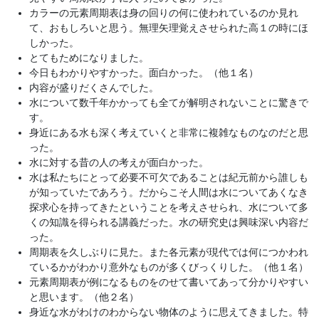
カラーの元素周期表は身の回りの何に使われているのか見れ
て、おもしろいと思う。無理矢理覚えさせられた高１の時にほ
しかった。
とてもためになりました。
今日もわかりやすかった。面白かった。（他１名）
内容が盛りだくさんでした。
水について数千年かかっても全てが解明されないことに驚きで
す。
身近にある水も深く考えていくと非常に複雑なものなのだと思
った。
水に対する昔の人の考えが面白かった。
水は私たちにとって必要不可欠であることは紀元前から誰しも
が知っていたであろう。だからこそ人間は水についてあくなき
探求心を持ってきたということを考えさせられ、水について多
くの知識を得られる講義だった。水の研究史は興味深い内容だ
った。
周期表を久しぶりに見た。また各元素が現代では何につかわれ
ているかがわかり意外なものが多くびっくりした。（他１名）
元素周期表が例になるものをのせて書いてあって分かりやすい
と思います。（他２名）
身近な水がわけのわからない物体のように思えてきました。特