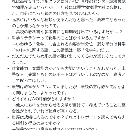
私は高校３年で理系クラスに分かれた直後のセンター試験模試
で物理が赤点だったが、一年後には理学物物理学科に合格し
た。自分に合った勉強の仕方を見つければいい。
元素にはいろんな種類があるんだなと思った。高校でならった
のしか知らなかったので。
→
高校の教科書や参考書にも周期表は出ているはずだが……？
科学リテラシーって化学のことばかりやるんですか？
→
いわゆる「化学」に含まれる内容が半分位、残り半分は科学
そのものに関する話。この講義は一応「化学A」だし。
だんだんでたらめ系の話が飛び出してくるのが楽しくなってき
ました。
作文能力、文章能力がとても大切だということがわかった。上
手な人（先輩たち）のレポートはどういうものなのか、参考と
して配ってほしい。
最初は教室がザワついていましたが、最後の方は静かで話がよ
く聞けました。よかったです。
どうすればAの評価がとれますか？
→
他人にものを分からせる文章が書けて、考えていることに整
合性がとれていれば配点が高くなる。
出席は成績に入るのですか？それともレポートを読んでもらえ
る権利を得るのみですか？
→
講義なので出席点を付けるわけにはいかない。