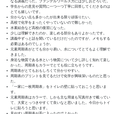
なる講義だった。ファンデルワールス力には少しおどろいた。
学生からの意見や質問に一つ一つ丁寧に回答してくださるのは
とても嬉しいです。
分からない点も多かったが出来る限り頑張りたい。
高校で化学をまったくやっていないので難しかった
水素結合など高校の復習になった。
少しは理解できたのか、楽しめる部分もありよかったです。
講義中ずっと話を聞いているだけだったのですが、メモもする
必要はあるのでしょうか。
元素周期表がとても分かり易い。水についてとてもよく理解で
きました。
身近な物質である水という物質について少し詳しく知れて楽し
かった。周期表もカラーでとても役に立ちそうです。
周期表がとてもおもしろくて分かりやすい。
周期表のプリントを見てるだけで化学が興味深いものだと思っ
た。
「一家に一枚周期表」をトイレの壁に貼っておこうと思いま
す。
元素周期表はカラーで、しかも主な用途も写真付きで載ってい
て、大変とっつきやすくて良いなと思いました。今日からトイ
レに貼ろうと思います。
見やすい周期表が手に入ったのでよかった。