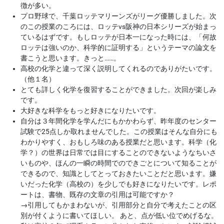
徴が多い。
プロ野球で、千葉ロッテマリーンズがリーグ優勝しました。次
のこの授業のころには、ロッテvs阪神の日本シリーズが始まっ
ているはずです。もしロッテが日本一になった時には、「何故
ロッテは強いのか、科学的に証明する」というテーマの論文を
書こうと思います。きっと……。
高校の化学と違って深く説明してくれるのでありがたいです。
（他１名）
とても詳しく化学を復習することができました。次回が楽しみ
です。
大好きな科学をもっと好きになりたいです。
自分は３年間化学を学んだにもかかわらず、昨年度のセンター
試験で25点しか取れませんでした。この授業はそんな自分にも
わかりやすく、おもしろ味のある授業だと思います。科学（化
学？）の世界は日常では目にすることのできないようなちいさ
いものや、ほんの一瞬の時間でのできごとについて知ることが
できるので、知識としてとっておきたいことだと思います。嫌
いだった化学（高校の）を少しでも好きになりたいです。レポ
ートは、書物、既存の文章の引用は可能ですか？
→
引用してもかまわないが、引用部分と自分で考えたことの区
別が付くように書いてほしい。 あと、点が低い位でめげるな。