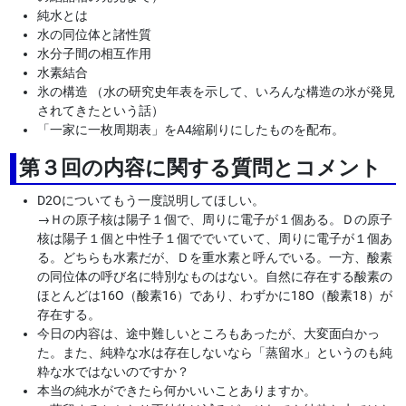
純水とは
水の同位体と諸性質
水分子間の相互作用
水素結合
氷の構造 （水の研究史年表を示して、いろんな構造の氷が発見
されてきたという話）
「一家に一枚周期表」をA4縮刷りにしたものを配布。
第３回の内容に関する質問とコメント
D2Oについてもう一度説明してほしい。
→
Ｈの原子核は陽子１個で、周りに電子が１個ある。Ｄの原子
核は陽子１個と中性子１個ででいていて、周りに電子が１個あ
る。どちらも水素だが、Ｄを重水素と呼んでいる。一方、酸素
の同位体の呼び名に特別なものはない。自然に存在する酸素の
ほとんどは16O（酸素16）であり、わずかに18O（酸素18）が
存在する。
今日の内容は、途中難しいところもあったが、大変面白かっ
た。また、純粋な水は存在しないなら「蒸留水」というのも純
粋な水ではないのですか？
本当の純水ができたら何かいいことありますか。