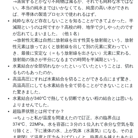
→
蒸留するとかなり不純物は減るが、それでも純粋な水ではな
い。本当の純水まではいかなくても、純度の高い水ができれ
ば、半導体の製造プロセスで使われるはず。
純粋な水など存在しないことを知ることができてよかった。半
減期というのは何ですか？高校の時、地学で少しやったのです
が忘れてしまいました。（他１名）
→
放射性元素は自然に放射線を出す性質を放射能という。放射
性元素は放っておくと放射線を出して別の元素に変わってい
き、最後に安定な（＝もう放射線を出さない）元素に変わる。
放射能の強さが半分になるまでの時間を半減期という。
水素結合が全部切れなかったといっていたということは、切れ
るものもあったのか。
高温高圧にすれば水素結合を切ることができる点にまず驚き、
高温高圧にしても水素結合を全て切ることができないことにま
た驚きました。
水素結合が340℃で熱しても切断できない程の結合とは思いも
よりませんでした。
超臨界状態とは何ですか？
→
ちょっと私が温度を間違えたので訂正。水の臨界点は
374℃、22MPa。水を容器に３分の１位入れて余分な空気を取
り除くと、下に液体の水、上が気体（水蒸気）になる。そのま
ま密閉して温度と圧力を上げていくと、臨界点を越えたあたり